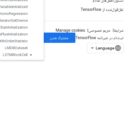
Is
Variable
Initialized
Isotonic
Regression
Iterator
Get
Device
KMC2Chain
Initialization
Kmeans
Plus
Plus
Initialization
Kth
Order
Statistic
LMDBDataset
LSTMBlock
Cell
LSTMBlock
Cell
Grad
Lin
Space
LoadTPUEmbeddingADAMParameters
LoadTPUEmbeddingADAMParametersGradAccumDebug
LoadTPUEmbeddingAdadeltaParameters
LoadTPUEmbeddingAdadeltaParametersGradAccumDebug
LoadTPUEmbeddingAdagradParameters
LoadTPUEmbeddingAdagradParametersGradAccumDebug
LoadTPUEmbeddingCenteredRMSPropParameters
LoadTPUEmbeddingFTRLParameters