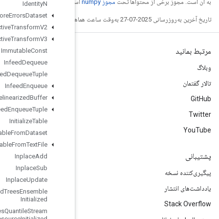
ست.
Identity
N
Ignore
Errors
Dataset
Image
Projective
Transform
V2
Image
Projective
Transform
V3
Immutable
Const
Infeed
Dequeue
Infeed
Dequeue
Tuple
Infeed
Enqueue
Infeed
Enqueue
Prelinearized
Buffer
Infeed
Enqueue
Tuple
Initialize
Table
Initialize
Table
From
Dataset
Initialize
Table
From
Text
File
Inplace
Add
Inplace
Sub
Inplace
Update
Is
Boosted
Trees
Ensemble
Initialized
Is
Boosted
Trees
Quantile
Stream
Resource
Initialized