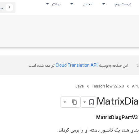
زیست بوم
انجمن
بیشتر
/
LoadTPUE
این صفحه به‌وسیله
ترجمه شده است.
Java
TensorFlow v2.5.0
API،
Matrix
Di
MatrixDiagPartV3
ی شده یک تانسور دسته ای را برمی گرداند.