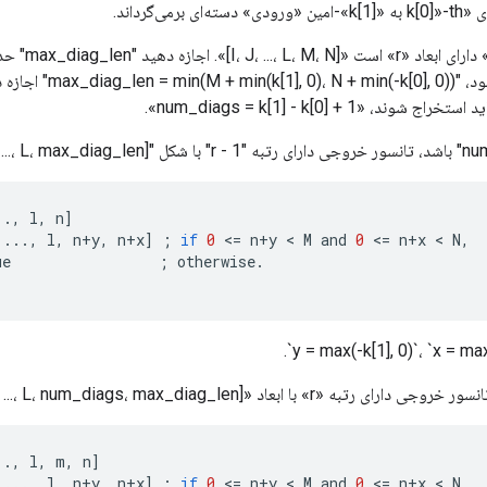
رمی‌گرداند.
فرض کنید «ورودی» 
د، «num_diags = k[1] - k[0] + 1».
..,
l
,
n
]
...,
l
,
n
+
y
,
n
+
x
]
;
if
0
<
=
n
+
y
 < 
M
and
0
<
=
n
+
x
 < 
N
,
ue
;
otherwise
.
با ابعاد «[I، J، ...، L، num_diags، max_diag_len]» با مقادیر:
..,
l
,
m
,
n
]
...,
l
,
n
+
y
,
n
+
x
]
;
if
0
<
=
n
+
y
 < 
M
and
0
<
=
n
+
x
 < 
N
,