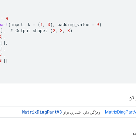
]
=
9
part
(
input
,
k
=
(
1
,
3
),
padding_value
=
9
)
4
]
,
#
Output
shape
:
(
2
,
3
,
3
)
8
]
,
6
]]
,
2
]
,
4
]
,
8
]]]
تو
Matrix
Diag
Part
V3
MatrixDiagPart
ویژگی های اختیاری برای
ی