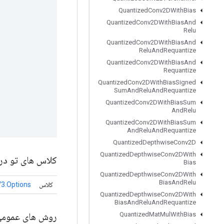
Quantized
Conv2DWith
Bias
Quantized
Conv2DWith
Bias
And
Relu
Quantized
Conv2DWith
Bias
And
Relu
And
Requantize
Quantized
Conv2DWith
Bias
And
Requantize
Quantized
Conv2DWith
Bias
Signed
Sum
And
Relu
And
Requantize
Quantized
Conv2DWith
Bias
Sum
And
Relu
Quantized
Conv2DWith
Bias
Sum
And
Relu
And
Requantize
Quantized
Depthwise
Conv2D
Quantized
Depthwise
Conv2DWith
کلاس های تو در 
Bias
Quantized
Depthwise
Conv2DWith
Bias
And
Relu
کلاس
V3.Options
Quantized
Depthwise
Conv2DWith
Bias
And
Relu
And
Requantize
روش های عموم
Quantized
Mat
Mul
With
Bias