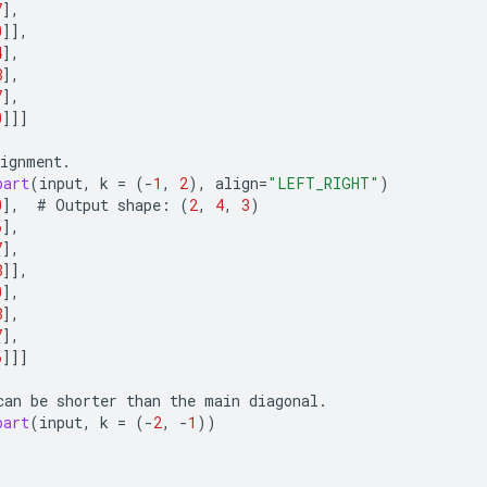
7
]
,
0
]]
,
4
]
,
8
]
,
7
]
,
0
]]]
lignment
.
part
(
input
,
k
=
(
-
1
,
2
),
align
=
"LEFT_RIGHT"
)
0
]
,
#
Output
shape
:
(
2
,
4
,
3
)
6
]
,
7
]
,
8
]]
,
0
]
,
8
]
,
7
]
,
6
]]]
can
be
shorter
than
the
main
diagonal
.
part
(
input
,
k
=
(
-
2
,
-
1
))
,