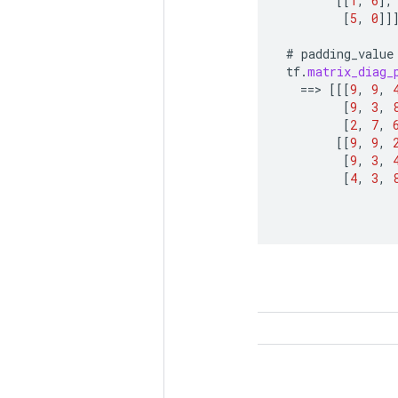
[[
1
,
6
]
,
[
5
,
0
]]
#
padding_value
tf
.
matrix_diag_
==
>
[[[
9
,
9
,
[
9
,
3
,
[
2
,
7
,
[[
9
,
9
,
[
9
,
3
,
[
4
,
3
,