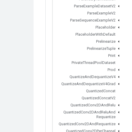
Parse
Example
Dataset
V2
Parse
Example
V2
Parse
Sequence
Example
V2
Placeholder
Placeholder
With
Default
Prelinearize
Prelinearize
Tuple
Print
Private
Thread
Pool
Dataset
Prod
Quantize
And
Dequantize
V4
Quantize
And
Dequantize
V4Grad
Quantized
Concat
Quantized
Concat
V2
Quantized
Conv2DAnd
Relu
Quantized
Conv2DAnd
Relu
And
Requantize
Quantized
Conv2DAnd
Requantize
Quantized
Conv2DPer
Channel