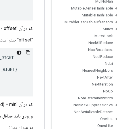
Mul
No
Nan
Mutable
Dense
Hash
Table
Mutable
Hash
Table
Mutable
Hash
Table
Of
Tensors
که در آن `d = k[1] - m`، `y = max(-d, 0) - offset`، و `x = max(d, 0) - offset`.
Mutex
Mutex
Lock
"offset" صفر است مگر زمانی که تراز مورب به سمت راست باشد.
Nccl
All
Reduce
Nccl
Broadcast
Nccl
Reduce
_RIGHT
Ndtri
T_RIGHT
}
Nearest
Neighbors
Next
After
Next
Iteration
No
Op
Non
Deterministic
Ints
که در آن `diag_len(d) = min(cols - max(d, 0)، ردیف + min(d, 0))`.
Non
Max
Suppression
V5
Non
Serializable
Dataset
ورودی باید حداقل ی
One
Hot
Ones
Like
به عنوان مثال: