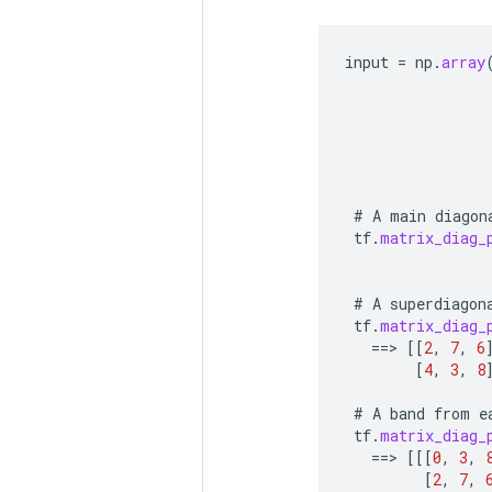
input
=
np
.
array
#
A
main
diagon
tf
.
matrix_diag_
#
A
superdiagon
tf
.
matrix_diag_
==
>
[[
2
,
7
,
6
[
4
,
3
,
8
#
A
band
from
e
tf
.
matrix_diag_
==
>
[[[
0
,
3
,
[
2
,
7
,