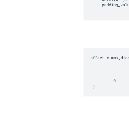
padding_val
offset
=
max_dia
0
}