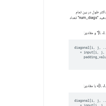
دارای ابعاد «r» است «[I، J، ...، L، M، N]». اجازه دهید "max_diag_len" حداکثر طول در بین تمام
قطرهای استخراج شود، "max_diag_len = min(M + min(k[1], 0)، N + min(-k[0], 0))" اجازه دهید "num_diags" تعداد
diagonal
[
i
,
j
,
.
=
input
[
i
,
j
,
padding_val
diagonal
[
i
,
j
,
.
=
input
[
i
,
j
,