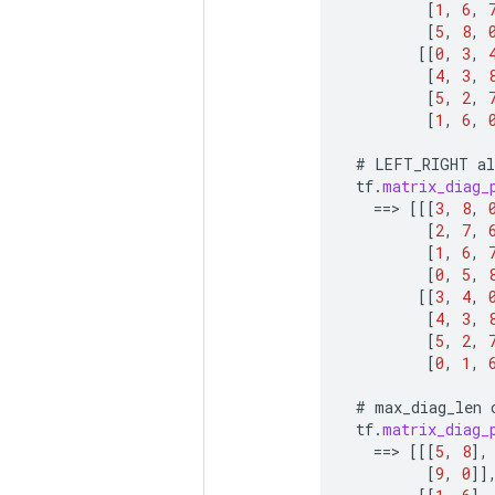
[
1
,
6
,
[
5
,
8
,
[[
0
,
3
,
[
4
,
3
,
[
5
,
2
,
[
1
,
6
,
#
LEFT_RIGHT
a
tf
.
matrix_diag_
==
>
[[[
3
,
8
,
[
2
,
7
,
[
1
,
6
,
[
0
,
5
,
[[
3
,
4
,
[
4
,
3
,
[
5
,
2
,
[
0
,
1
,
#
max_diag_len
tf
.
matrix_diag_
==
>
[[[
5
,
8
]
,
[
9
,
0
]]