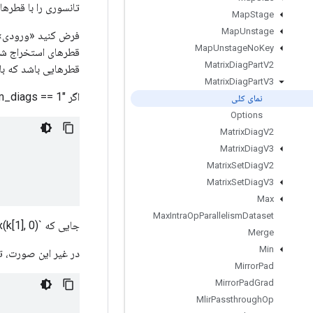
تانسوری را با قطرهای «k[0]»-th به «k[1]»-امین «ورودی» دسته‌ای ب
Map
Stage
Map
Unstage
Map
Unstage
No
Key
Matrix
Diag
Part
V2
قطرهایی باشد که باید استخراج شون
Matrix
Diag
Part
V3
اگر "num_diags == 1" باشد، تانسور خروجی دارای رتبه "r - 1" با شکل "[I، J، ...، L، max_diag_len]" و مقادیر:
نمای کلی
Options
Matrix
Diag
V2
Matrix
Diag
V3
Matrix
Set
Diag
V2
Matrix
Set
Diag
V3
Max
Max
Intra
Op
Parallelism
Dataset
جایی که `y = max(-k[1], 0)`، `x = max(k[1], 0)`.
Merge
Min
در غیر این صورت، تانسور خروجی دارای رتبه «r» 
Mirror
Pad
Mirror
Pad
Grad
Mlir
Passthrough
Op