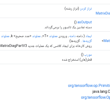
تراز کردن
(تراز رشته)
MatrixDi
()
asOutput
دسته نمادین یک تانسور را برمی‌گرداند.
ایجاد
( دامنه
دامنه
، ورودی
عملوند
<T>،
عملوند
<عدد صحیح> k،
عملوند
gValue،
Mat
گزینه‌ها...
گزینه‌ها)
روش کارخانه برای ایجاد کلاسی که یک عملیات جدید MatrixDiagPartV3 را بسته بندی می کند.
مورب
()
قطر(های) استخراج شده
org.tensorflow.op.Primi
org.tensorflow.O