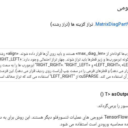
ومی
Part
Diag
Matrix
.
تراز گزینه ها
(تراز رشته)
برخی از مورب‌ها کوتا
«LEFT_RIGHT»، «LEFT_LEFT» و «_RIGHT». "RIGHT_LEFT
 می دهد) و قطرهای فرعی را در سمت چپ (راست روی ردیف قرار می دهد). این فرمت 
()
as
Outp
ور را برمی‌گرداند.
ورودی های عملیات TensorFlow خروجی های عملیات تنسورفلو دیگر هستند. این روش ب
ده محاسبه ورودی است استفاده می شود.