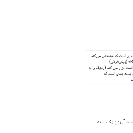
ه‌تر از «max_diag_len» هستند و باید روی آن‌ها قرار داده شوند. «align» رشته‌ای است که مشخص می‌کند
به ترتیب چگونه ابرمورب‌ها و زیر قطرها باید تراز شوند. چهار تراز احتمالی وجود دارد: «RIGHT_LEFT» (پیش‌فرض)،
RIGHT" ابرمورب ها را به سمت راست تراز می کند (ردیف را به
بسته بندی است که
رای به دست آوردن یک دسته