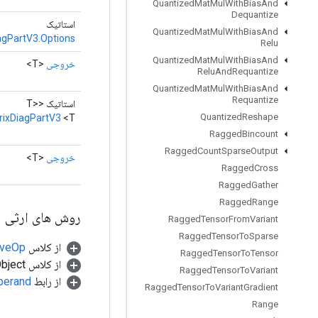
Quantized
Mat
Mul
With
Bias
And
Dequantize
استاتیک
Quantized
Mat
Mul
With
Bias
And
agPartV3.Options
Relu
Quantized
Mat
Mul
With
Bias
And
خروجی
<T>
Relu
And
Requantize
Quantized
Mat
Mul
With
Bias
And
Requantize
استاتیک <T>
Quantized
Reshape
rixDiagPartV3
<T>
Ragged
Bincount
Ragged
Count
Sparse
Output
خروجی
<T>
Ragged
Cross
Ragged
Gather
Ragged
Range
روش های ارثی
Ragged
Tensor
From
Variant
Ragged
Tensor
To
Sparse
از کلاس
tiveOp
Ragged
Tensor
To
Tensor
از کلاس java.lang.Object
Ragged
Tensor
To
Variant
از رابط
perand
Ragged
Tensor
To
Variant
Gradient
Range