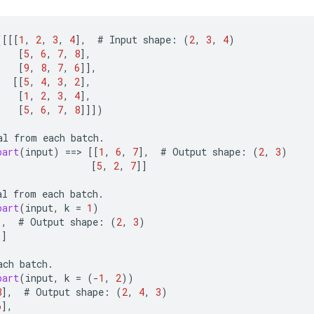
(
[[[
1
,
2
,
3
,
4
]
,
#
Input
shape
:
(
2
,
3
,
4
)
[
5
,
6
,
7
,
8
]
,
[
9
,
8
,
7
,
6
]]
,
[[
5
,
4
,
3
,
2
]
,
[
1
,
2
,
3
,
4
]
,
[
5
,
6
,
7
,
8
]]]
)
al
from
each
batch
.
part
(
input
)
==
>
[[
1
,
6
,
7
]
,
#
Output
shape
:
(
2
,
3
)
[
5
,
2
,
7
]]
al
from
each
batch
.
part
(
input
,
k
=
1
)
]
,
#
Output
shape
:
(
2
,
3
)
]]
ach
batch
.
part
(
input
,
k
=
(
-
1
,
2
))
8
]
,
#
Output
shape
:
(
2
,
4
,
3
)
6
]
,