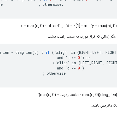
ue
;
otherwise
.
g_len
-
diag_len
(
d
)
;
if
(
`
align
`
in
{
RIGHT_LEFT
,
RIGHT
and
`
d
>
=
0
`
)
or
(
`
align
`
in
{
LEFT_RIGHT
,
RIGH
and
`
d
<
=
0
`
)
;
otherwise
ک ماتریس باشد.