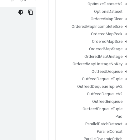
Optimize
Dataset
V2
Options
Dataset
Ordered
Map
Clear
Ordered
Map
Incomplete
Size
Ordered
Map
Peek
Ordered
Map
Size
Ordered
Map
Stage
Ordered
Map
Unstage
Ordered
Map
Unstage
No
Key
Outfeed
Dequeue
Outfeed
Dequeue
Tuple
Outfeed
Dequeue
Tuple
V2
Outfeed
Dequeue
V2
Outfeed
Enqueue
Outfeed
Enqueue
Tuple
Pad
Parallel
Batch
Dataset
Parallel
Concat
Parallel
Dynamic
Stitch