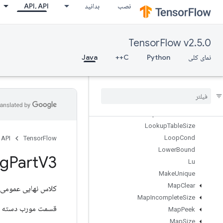
نصب
بدانید
API، API
LoadTPUEmbeddingProximalYogiParametersGradAccumDebug
LoadTPUEmbeddingRMSPropParameters
LoadTPUEmbeddingRMSPropParametersGradAccumDebug
TensorFlow v2.5.0
LoadTPUEmbeddingStochasticGradientDescentParameters
mbeddingStochasticGradientDescentParametersGradAccumDebug
نمای کلی
Python
C++
Java
LookupTableExport
Lookup
Table
Find
Lookup
Table
Import
Lookup
Table
Insert
Lookup
Table
Remove
Lookup
Table
Size
Loop
Cond
 API
TensorFlow
Lower
Bound
ag
Part
V3
Lu
Make
Unique
Map
Clear
کلاس نهایی عمومی
Map
Incomplete
Size
قسمت مورب دسته بند
Map
Peek
Map
Size