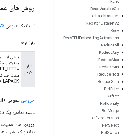
Rank
روش های عم
Read
Variable
Op
Rebatch
Dataset
Rebatch
Dataset
V2
استاتیک عمومی
V3
Recv
Recv
TPUEmbedding
Activations
پارامترها
Reduce
All
Reduce
Any
Reduce
Max
تراز
Reduce
Min
کردن
Reduce
Prod
سمت چپ قرار
LAPACK از آن استفاده می کند. cuSPARSE از "LEFT_RIGHT" استفاده می کند که تراز مخالف است.
Reduce
Sum
Ref
Enter
Ref
Exit
خروجی
عمومی <T>
ut
Ref
Identity
Ref
Merge
دسته نمادین یک تانس
Ref
Next
Iteration
Ref
Select
نمادین که نشان دهن
Ref
Switch