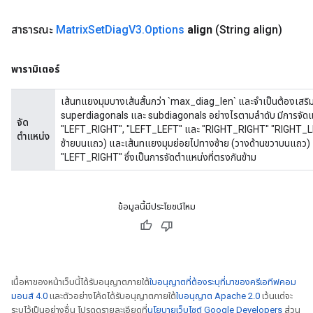
สาธารณะ
Matrix
Set
Diag
V3
.
Options
align
(String align)
พารามิเตอร์
เส้นทแยงมุมบางเส้นสั้นกว่า `max_diag_len` และจำเป็นต้องเสริมด้
superdiagonals และ subdiagonals อย่างไรตามลำดับ มีการจัดแนวที
จัด
"LEFT_RIGHT", "LEFT_LEFT" และ "RIGHT_RIGHT" "RIGHT_LEF
ตำแหน่ง
ซ้ายบนแถว) และเส้นทแยงมุมย่อยไปทางซ้าย (วางด้านขวาบนแถว) เ
"LEFT_RIGHT" ซึ่งเป็นการจัดตำแหน่งที่ตรงกันข้าม
ข้อมูลนี้มีประโยชน์ไหม
เนื้อหาของหน้าเว็บนี้ได้รับอนุญาตภายใต้
ใบอนุญาตที่ต้องระบุที่มาของครีเอทีฟคอม
มอนส์ 4.0
และตัวอย่างโค้ดได้รับอนุญาตภายใต้
ใบอนุญาต Apache 2.0
เว้นแต่จะ
ระบุไว้เป็นอย่างอื่น โปรดดูรายละเอียดที่
นโยบายเว็บไซต์ Google Developers
ส่วน