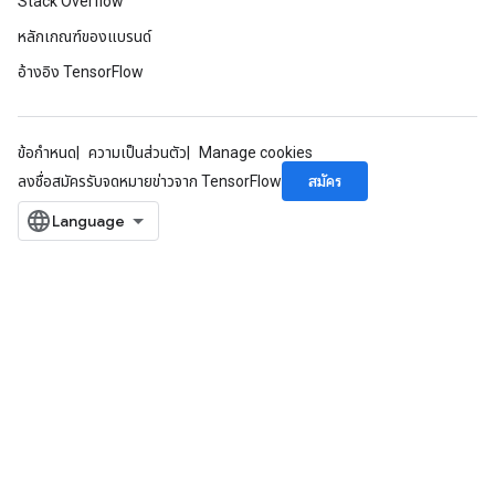
Stack Overflow
หลักเกณฑ์ของแบรนด์
อ้างอิง TensorFlow
ize
ข้อกำหนด
ความเป็นส่วนตัว
Manage cookies
สมัคร
ลงชื่อสมัครรับจดหมายข่าวจาก TensorFlow
Requantize
ize
AndReluAndRequantize
u
uAndRequantize
AndRelu
AndReluAndRequantize