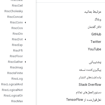
Risc
Ceil
Risc
Cholesky
Risc
Concat
Risc
Conv
Risc
Cos
Risc
Div
Risc
Dot
Risc
Exp
Risc
Fft
Risc
Floor
Risc
Gather
Risc
Imag
Risc
Is
Finite
Risc
Log
Risc
Logical
And
Risc
Logical
Not
Risc
Logical
Or
Risc
Max