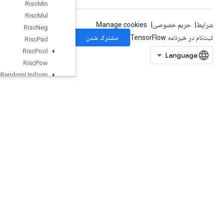
Risc
Min
Risc
Mul
Risc
Neg
Risc
Pad
Risc
Pool
Risc
Pow
Risc
Random
Uniform
Risc
Real
Risc
Reduce
Risc
Rem
Risc
Reshape
Risc
Reverse
Risc
Scatter
Risc
Shape
Risc
Sign
Risc
Slice
Risc
Sort
Risc
Squeeze
Risc
Sub