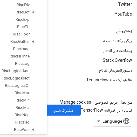
Risc
Div
Risc
Dot
Risc
Exp
Risc
Fft
Risc
Floor
Risc
Gather
Risc
Imag
Risc
Is
Finite
Risc
Log
Risc
Logical
And
Risc
Logical
Not
Risc
Logical
Or
Risc
Max
Risc
Min
Risc
Mul
Risc
Neg
Risc
Pad
Risc
Pool
Risc
Pow