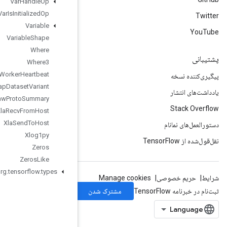
Var
Handle
Op
Var
Is
Initialized
Op
Variable
Variable
Shape
Where
Where3
Worker
Heartbeat
Wrap
Dataset
Variant
Write
Raw
Proto
Summary
Xla
Recv
From
Host
Xla
Send
To
Host
Xlog1py
Zeros
Zeros
Like
org
.
tensorflow
.
types