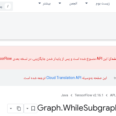
زیست بوم
انجمن
بیشتر
/
دار:
این API منسوخ شده است و پس از پایدار شدن
جایگزینی،
در نسخه بعدی TensorFlow حذف خواهد شد.
این صفحه به‌وسیله
ترجمه شده است.
Java
TensorFlow v2.16.1
API،
Graph
.
While
Subgrap