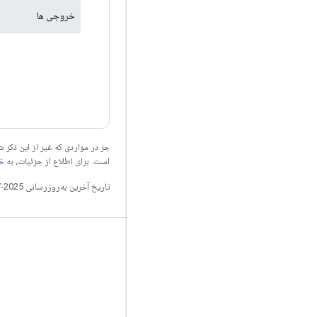
خروجی ها
جز در مواردی که غیر از این ذک
است. برای اطلاع از جزئیات، به
خطم
تاریخ آخرین به‌روزرسانی 2025-07-25 به‌وقت ساعت هماهنگ جهانی.
مرتبط بمانید
وبلاگ
تالار گفتمان
GitHub