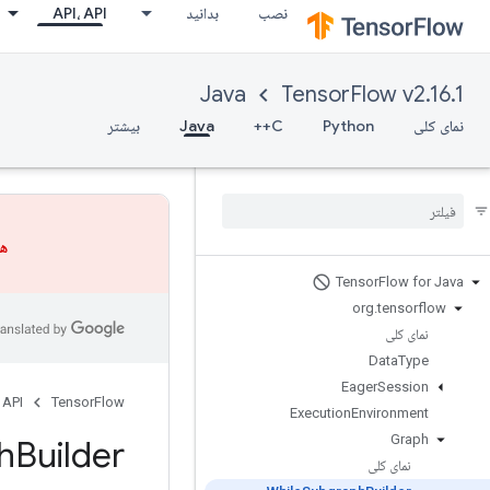
نصب
بدانید
API، API
Java
TensorFlow v2.16.1
نمای کلی
Python
C++
Java
بیشتر
هش
Tensor
Flow for Java
org
.
tensorflow
نمای کلی
Data
Type
Eager
Session
 API
TensorFlow
Execution
Environment
Graph
h
Builder
نمای کلی