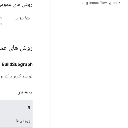
روش های عموم
org
.
tensorflow
.
types
خلأ انتزاعی
h
تو
روش های عم
Subgraph
Build
ا
توسط کاربر با کد ب
مولفه های
g
ورودی ها