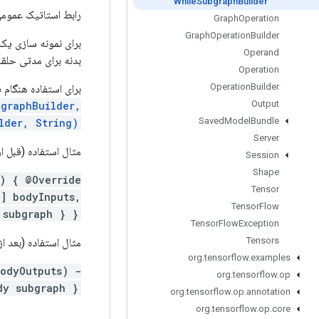
While
Subgraph
Builder
رابط استاتیک عموم
Graph
Operation
Graph
Operation
Builder
Operand
بدنه برای مدتی حلقه ایجاد کند. بعد از جاوا 8، می‌
Operation
Operation
Builder
برای استفاده هنگام 
Output
bgraphBuilder,
Saved
Model
Bundle
lder, String)
Server
مثال استفاده (قبل از ج
Session
Shape
() { @Override
Tensor
[] bodyInputs,
Tensor
Flow
subgraph } };
Tensor
Flow
Exception
Tensors
مثال استفاده (بعد از جا
org
.
tensorflow
.
examples
bodyOutputs) -
org
.
tensorflow
.
op
y subgraph };
org
.
tensorflow
.
op
.
annotation
org
.
tensorflow
.
op
.
core