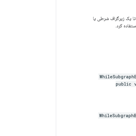
 که روش buildSubgraph را نادیده می گیرد تا یک زیرگراف شرطی یا
WhileSubgraph
public 
WhileSubgraph