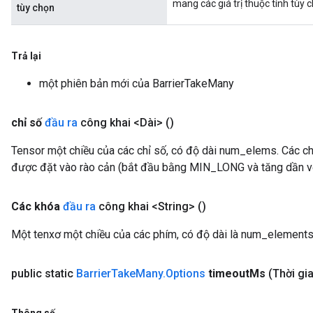
mang các giá trị thuộc tính tùy 
tùy chọn
Trả lại
một phiên bản mới của BarrierTakeMany
chỉ số
đầu ra
công khai <Dài>
()
Tensor một chiều của các chỉ số, có độ dài num_elems. Các chỉ
được đặt vào rào cản (bắt đầu bằng MIN_LONG và tăng dần vớ
Các khóa
đầu ra
công khai <String>
()
Một tenxơ một chiều của các phím, có độ dài là num_elements
public static
Barrier
Take
Many
.
Options
timeout
Ms
(Thời gi
Thông số