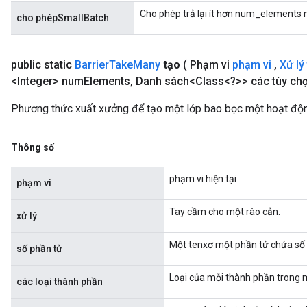
Cho phép trả lại ít hơn num_elements 
cho phépSmallBatch
public static
Barrier
Take
Many
tạo
( Phạm vi
phạm vi
,
Xử lý
<Integer> num
Elements
,
Danh sách<Class<?>> các tùy chọ
Phương thức xuất xưởng để tạo một lớp bao bọc một hoạt độ
Thông số
phạm vi hiện tại
phạm vi
Tay cầm cho một rào cản.
xử lý
Một tenxơ một phần tử chứa số 
số phần tử
Loại của mỗi thành phần trong mộ
các loại thành phần