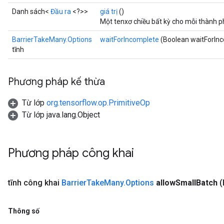
Danh sách<
Đầu ra
<?>>
giá trị
()
Một tenxơ chiều bất kỳ cho mỗi thành p
BarrierTakeMany.Options
waitForIncomplete
(Boolean waitForIn
tĩnh
Phương pháp kế thừa
Từ lớp
org.tensorflow.op.PrimitiveOp
Flush
Từ lớp java.lang.Object
eHandleOp
Phương pháp công khai
ureSplit
tĩnh công khai
Barrier
Take
Many
.
Options
allow
Small
Batch
(
Thông số