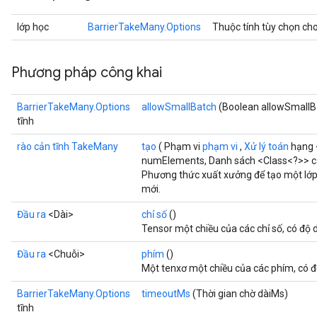
lớp học
BarrierTakeMany.Options
Thuộc tính tùy chọn ch
Phương pháp công khai
t
BarrierTakeMany.Options
allowSmallBatch
(Boolean allowSmallB
tĩnh
rào cản tĩnh TakeMany
tạo
( Phạm vi
phạm vi
,
Xử lý toán
hạng 
numElements, Danh sách <Class<?>> cá
Phương thức xuất xưởng để tạo một lớ
mới.
source
Đầu ra
<Dài>
chỉ số
()
Tensor một chiều của các chỉ số, có độ
leOp
Đầu ra
<Chuỗi>
phím
()
Một tenxơ một chiều của các phím, có 
BarrierTakeMany.Options
timeoutMs
(Thời gian chờ dàiMs)
tĩnh