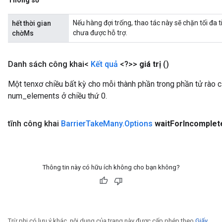
Nếu hàng đợi trống, thao tác này sẽ chặn tối đa 
hết thời gian
chưa được hỗ trợ.
chờMs
Danh sách công khai<
Kết quả
<?>>
giá trị
()
Một tenxơ chiều bất kỳ cho mỗi thành phần trong phần tử rào cả
num_elements ở chiều thứ 0.
tĩnh công khai
Barrier
Take
Many
.
Options
wait
For
Incomplet
Thông tin này có hữu ích không cho bạn không?
Trừ phi có lưu ý khác, nội dung của trang này được cấp phép theo
Giấy