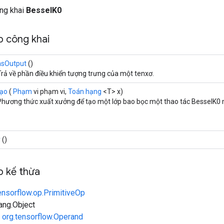
ông khai
BesselK0
 công khai
asOutput
()
Trả về phần điều khiển tượng trưng của một tenxơ.
tạo
(
Phạm
vi phạm vi,
Toán hạng
<T> x)
Phương thức xuất xưởng để tạo một lớp bao bọc một thao tác BesselK0 
y
()
 kế thừa
ensorflow.op.PrimitiveOp
lang.Object
n
org.tensorflow.Operand