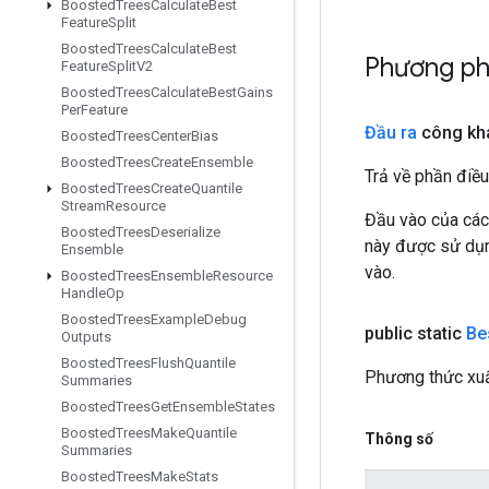
Boosted
Trees
Calculate
Best
Feature
Split
Boosted
Trees
Calculate
Best
Phương ph
Feature
Split
V2
Boosted
Trees
Calculate
Best
Gains
Per
Feature
Đầu ra
công kh
Boosted
Trees
Center
Bias
Boosted
Trees
Create
Ensemble
Trả về phần điều
Boosted
Trees
Create
Quantile
Stream
Resource
Đầu vào của các
Boosted
Trees
Deserialize
này được sử dụng
Ensemble
vào.
Boosted
Trees
Ensemble
Resource
Handle
Op
Boosted
Trees
Example
Debug
public static
Be
Outputs
Boosted
Trees
Flush
Quantile
Phương thức xuấ
Summaries
Boosted
Trees
Get
Ensemble
States
Boosted
Trees
Make
Quantile
Thông số
Summaries
Boosted
Trees
Make
Stats