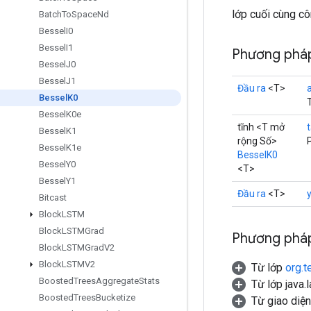
lớp cuối cùng c
Batch
To
Space
Nd
Bessel
I0
Bessel
I1
Phương pháp
Bessel
J0
Bessel
J1
Đầu ra
<T>
Bessel
K0
Bessel
K0e
tĩnh <T mở
Bessel
K1
rộng Số>
Bessel
K1e
BesselK0
Bessel
Y0
<T>
Bessel
Y1
Đầu ra
<T>
Bitcast
Block
LSTM
Block
LSTMGrad
Phương pháp
Block
LSTMGrad
V2
Block
LSTMV2
Từ lớp
org.t
Boosted
Trees
Aggregate
Stats
Từ lớp java.
Boosted
Trees
Bucketize
Từ giao diệ