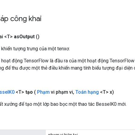
áp công khai
ai <T>
as
Output
()
 khiển tượng trưng của một tenxơ.
 hoạt động TensorFlow là đầu ra của một hoạt động TensorFlow
 để thu được một thẻ điều khiển mang tính biểu tượng đại diện c
ssel
K0
<T>
tạo
(
Phạm
vi phạm vi
,
Toán hạng
<T> x)
t xưởng để tạo một lớp bao bọc một thao tác BesselK0 mới.
phạm vi hiện tại