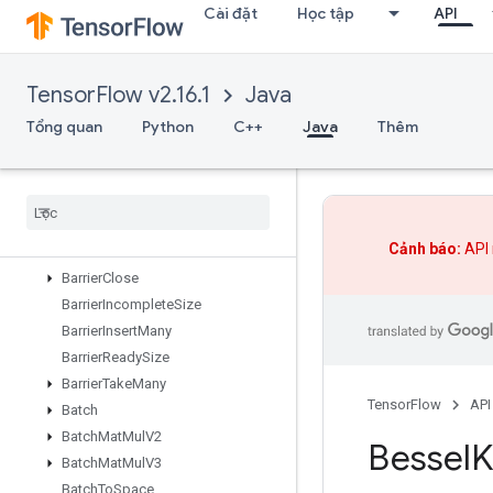
Cài đặt
Học tập
API
Assign
AssignAdd
AssignAddVariableOp
TensorFlow v2.16.1
Java
AssignSub
AssignSubVariableOp
Tổng quan
Python
C++
Java
Thêm
AssignVariableOp
Assign
Variable
Xla
Concat
ND
Auto
Shard
Dataset
Banded
Triangular
Solve
Cảnh báo:
API 
Barrier
Barrier
Close
Barrier
Incomplete
Size
Barrier
Insert
Many
Barrier
Ready
Size
Barrier
Take
Many
TensorFlow
API
Batch
Batch
Mat
Mul
V2
Bessel
Batch
Mat
Mul
V3
Batch
To
Space