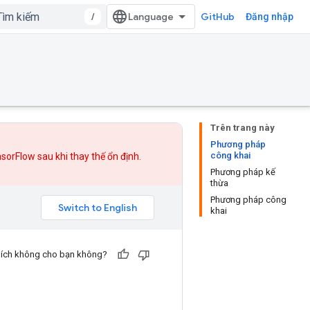
/
GitHub
Đăng nhập
Trên trang này
Phương pháp
công khai
nsorFlow sau khi
thay thế
ổn định.
Phương pháp kế
thừa
Phương pháp công
khai
u ích không cho bạn không?