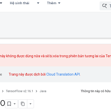
Hệ sinh thái
Thêm
này không được dùng nữa và sẽ bị xóa trong phiên bản tương lai của Te
Trang này được dịch bởi
Cloud Translation API
.
TensorFlow v2.16.1
Java
Thông tin này có hữ
K0