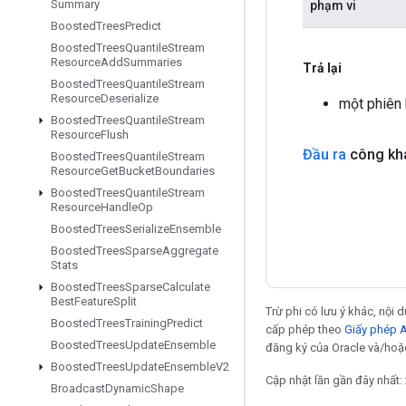
Summary
phạm vi
Boosted
Trees
Predict
Boosted
Trees
Quantile
Stream
Resource
Add
Summaries
Trả lại
Boosted
Trees
Quantile
Stream
Resource
Deserialize
một phiên
Boosted
Trees
Quantile
Stream
Resource
Flush
Đầu ra
công kh
Boosted
Trees
Quantile
Stream
Resource
Get
Bucket
Boundaries
Boosted
Trees
Quantile
Stream
Resource
Handle
Op
Boosted
Trees
Serialize
Ensemble
Boosted
Trees
Sparse
Aggregate
Stats
Boosted
Trees
Sparse
Calculate
Best
Feature
Split
Trừ phi có lưu ý khác, nội
Boosted
Trees
Training
Predict
cấp phép theo
Giấy phép 
Boosted
Trees
Update
Ensemble
đăng ký của Oracle và/hoặc 
Boosted
Trees
Update
Ensemble
V2
Cập nhật lần gần đây nhất:
Broadcast
Dynamic
Shape