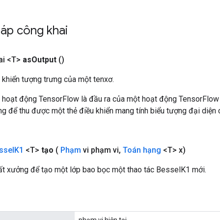
áp công khai
ai <T>
as
Output
()
 khiển tượng trưng của một tenxơ.
 hoạt động TensorFlow là đầu ra của một hoạt động TensorFlow
 để thu được một thẻ điều khiển mang tính biểu tượng đại diện c
ssel
K1
<T>
tạo
(
Phạm
vi phạm vi
,
Toán hạng
<T> x)
t xưởng để tạo một lớp bao bọc một thao tác BesselK1 mới.
phạm vi hiện tại