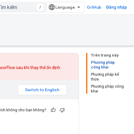
/
GitHub
Đăng nhập
Trên trang này
Phương pháp
công khai
nsorFlow sau khi
thay thế
ổn định.
Phương pháp kế
thừa
Phương pháp công
khai
u ích không cho bạn không?