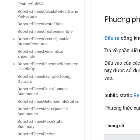
Feature
Split
V2
Boosted
Trees
Calculate
Best
Gains
Per
Feature
Phương ph
Boosted
Trees
Center
Bias
Boosted
Trees
Create
Ensemble
Đầu ra
công kh
Boosted
Trees
Create
Quantile
Stream
Resource
Trả về phần điều
Boosted
Trees
Deserialize
Ensemble
Đầu vào của các
Boosted
Trees
Ensemble
Resource
Handle
Op
này được sử dụng
Boosted
Trees
Example
Debug
vào.
Outputs
Boosted
Trees
Flush
Quantile
Summaries
public static
Be
Boosted
Trees
Get
Ensemble
States
Phương thức xuấ
Boosted
Trees
Make
Quantile
Summaries
Boosted
Trees
Make
Stats
Thông số
Summary
Boosted
Trees
Predict