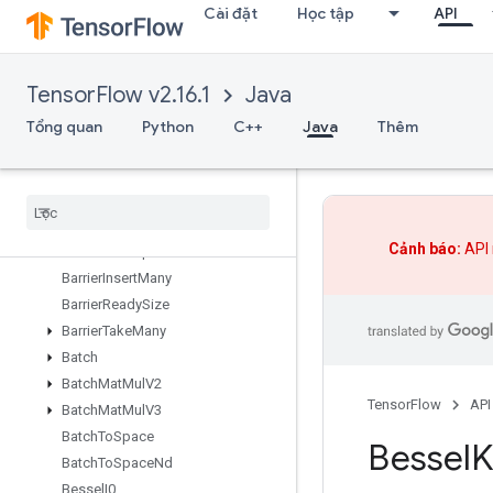
Cài đặt
Học tập
API
AssignAddVariableOp
AssignSub
AssignSubVariableOp
TensorFlow v2.16.1
Java
AssignVariableOp
AssignVariableXlaConcatND
Tổng quan
Python
C++
Java
Thêm
AutoShardDataset
Banded
Triangular
Solve
Barrier
Barrier
Close
Cảnh báo:
API 
Barrier
Incomplete
Size
Barrier
Insert
Many
Barrier
Ready
Size
Barrier
Take
Many
Batch
Batch
Mat
Mul
V2
TensorFlow
API
Batch
Mat
Mul
V3
Batch
To
Space
Bessel
K
Batch
To
Space
Nd
Bessel
I0