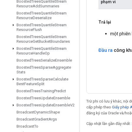
Boosted
Trees
Quantile
Stream
phạm vi
Resource
Add
Summaries
Boosted
Trees
Quantile
Stream
Resource
Deserialize
Trả lại
Boosted
Trees
Quantile
Stream
Resource
Flush
một phiên
Boosted
Trees
Quantile
Stream
Resource
Get
Bucket
Boundaries
Boosted
Trees
Quantile
Stream
Đầu ra
công kh
Resource
Handle
Op
Boosted
Trees
Serialize
Ensemble
Boosted
Trees
Sparse
Aggregate
Stats
Boosted
Trees
Sparse
Calculate
Best
Feature
Split
Boosted
Trees
Training
Predict
Boosted
Trees
Update
Ensemble
Trừ phi có lưu ý khác, nội
Boosted
Trees
Update
Ensemble
V2
cấp phép theo
Giấy phép 
Broadcast
Dynamic
Shape
đăng ký của Oracle và/hoặc 
Broadcast
Gradient
Args
Cập nhật lần gần đây nhất:
Broadcast
To