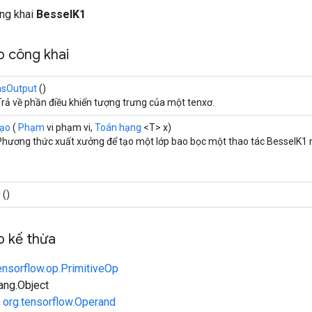
ông khai
BesselK1
 công khai
asOutput
()
Trả về phần điều khiển tượng trưng của một tenxơ.
tạo
(
Phạm
vi phạm vi,
Toán hạng
<T> x)
Phương thức xuất xưởng để tạo một lớp bao bọc một thao tác BesselK1 
y
()
 kế thừa
ensorflow.op.PrimitiveOp
lang.Object
n
org.tensorflow.Operand