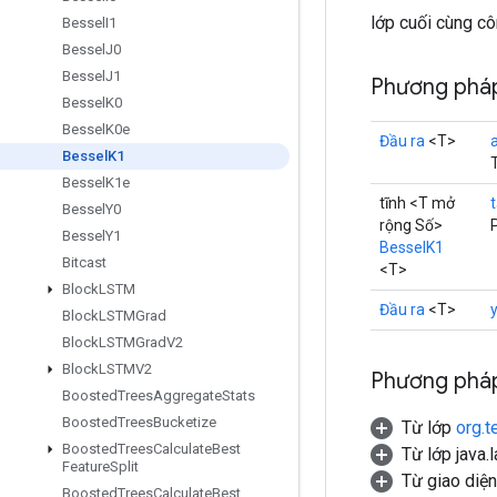
lớp cuối cùng c
Bessel
I1
Bessel
J0
Bessel
J1
Phương pháp
Bessel
K0
Bessel
K0e
Đầu ra
<T>
Bessel
K1
Bessel
K1e
tĩnh <T mở
Bessel
Y0
rộng Số>
Bessel
Y1
BesselK1
Bitcast
<T>
Block
LSTM
Đầu ra
<T>
Block
LSTMGrad
Block
LSTMGrad
V2
Block
LSTMV2
Phương pháp
Boosted
Trees
Aggregate
Stats
Boosted
Trees
Bucketize
Từ lớp
org.t
Boosted
Trees
Calculate
Best
Từ lớp java.
Feature
Split
Từ giao diệ
Boosted
Trees
Calculate
Best