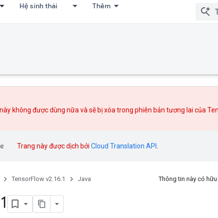
Hệ sinh thái
Thêm
này không được dùng nữa và sẽ bị xóa trong phiên bản tương lai của Te
Trang này được dịch bởi
Cloud Translation API
.
TensorFlow v2.16.1
Java
Thông tin này có hữ
1