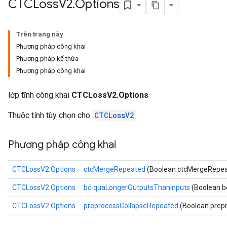
CTCLoss
V2
.
Options
Trên trang này
Phương pháp công khai
Phương pháp kế thừa
Phương pháp công khai
lớp tĩnh công khai
CTCLossV2.Options
Thuộc tính tùy chọn cho
CTCLossV2
Phương pháp công khai
CTCLossV2.Options
ctcMergeRepeated
(Boolean ctcMergeRepea
CTCLossV2.Options
bỏ quaLongerOutputsThanInputs
(Boolean b
CTCLossV2.Options
preprocessCollapseRepeated
(Boolean prep