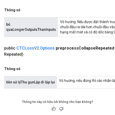
Thông số
Vô hướng. Nếu được đặt thành true
bỏ
chuỗi đầu ra dài hơn chuỗi đầu và
quaLongerOutputsThanInputs
hạng mất mát và có độ dốc bằng 0
public
CTCLoss
V2
.
Options
preprocess
Collapse
Repeated
Repeated)
Thông số
Vô hướng, nếu đúng thì các nhãn lặp
tiền xử lýThu gọnLặp đi lặp lại
Thông tin này có hữu ích không cho bạn không?