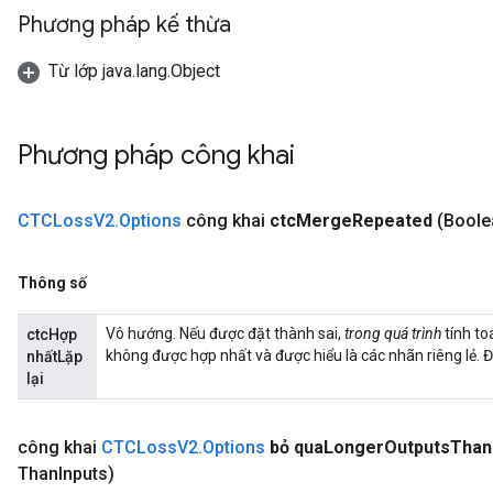
Phương pháp kế thừa
Từ lớp java.lang.Object
Phương pháp công khai
CTCLoss
V2
.
Options
công khai
ctc
Merge
Repeated
(Boole
Thông số
Vô hướng. Nếu được đặt thành sai,
trong quá trình
tính to
ctcHợp
không được hợp nhất và được hiểu là các nhãn riêng lẻ. 
nhấtLặp
lại
công khai
CTCLoss
V2
.
Options
bỏ qua
Longer
Outputs
Than
Than
Inputs)