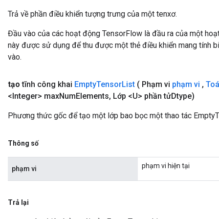
Trả về phần điều khiển tượng trưng của một tenxơ.
Đầu vào của các hoạt động TensorFlow là đầu ra của một ho
này được sử dụng để thu được một thẻ điều khiển mang tính bi
vào.
tạo
tĩnh công khai
Empty
Tensor
List
( Phạm vi
phạm vi
,
Toá
<Integer> max
Num
Elements
,
Lớp <U> phần tửDtype)
Phương thức gốc để tạo một lớp bao bọc một thao tác EmptyT
Thông số
phạm vi hiện tại
phạm vi
Trả lại