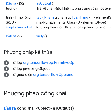
Đầu ra
<Đối
asOutput
()
tượng>
Trả về phần điều khiển tượng trưng của một ten
tĩnh <T mở rộng
tạo
(
Phạm
vi phạm vi,
Toán hạng
<T> element
Số, U>
maxNumElements, Class<U> elementDtype)
EmptyTensorList
Phương thức gốc để tạo một lớp bao bọc một th
Đầu ra
<?>
xử lý
()
Phương pháp kế thừa
Từ lớp
org.tensorflow.op.PrimitiveOp
Từ lớp java.lang.Object
Từ giao diện
org.tensorflow.Operand
Phương pháp công khai
Đầu ra
công khai <Object>
as
Output
()