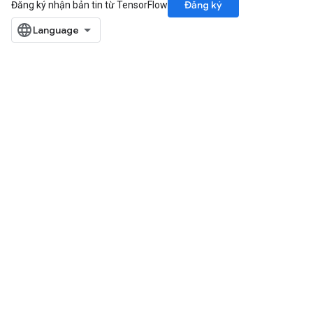
Đăng ký
Đăng ký nhận bản tin từ TensorFlow
rs
mParameters
rs