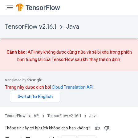
TensorFlow v2.16.1
Java
Cảnh báo:
API này không được dùng nữa và sẽ bị xóa trong phiên
bản tương lai của TensorFlow sau khi
thay thế
ổn định.
ryTensorBatch
dTensorBatch
Trang này được dịch bởi
Cloud Translation API
.
TensorFlow
API
TensorFlow v2.16.1
Java
Thông tin này có hữu ích không cho bạn không?