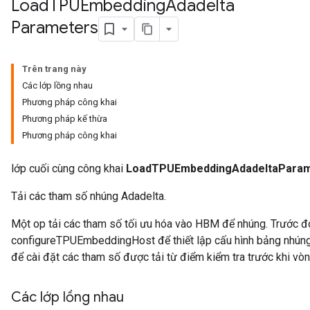
Load
TPUEmbedding
Adadelta
rs
Parameters
Parameters
rParameters
Trên trang này
Parameters
Các lớp lồng nhau
ters
Phương pháp công khai
arameters
Phương pháp kế thừa
meters
Phương pháp công khai
rs
tDescentParameters
lớp cuối cùng công khai
LoadTPUEmbeddingAdadeltaPara
Tải các tham số nhúng Adadelta.
Một op tải các tham số tối ưu hóa vào HBM để nhúng. Trước đ
configureTPUEmbeddingHost để thiết lập cấu hình bảng nhúng 
để cài đặt các tham số được tải từ điểm kiểm tra trước khi vòn
Các lớp lồng nhau