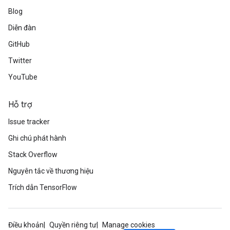
Blog
ize
Diễn đàn
GitHub
Twitter
Requantize
YouTube
ize
AndReluAndRequantize
Hỗ trợ
u
Issue tracker
uAndRequantize
Ghi chú phát hành
Stack Overflow
AndRelu
Nguyên tắc về thương hiệu
AndReluAndRequantize
Trích dẫn TensorFlow
ize
Requantize
Điều khoản
Quyền riêng tư
Manage cookies