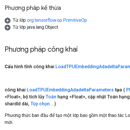
Phương pháp kế thừa
Từ lớp
org.tensorflow.op.PrimitiveOp
Từ lớp java.lang.Object
Phương pháp công khai
Cấu
hình tĩnh công khai
Load
TPUEmbedding
Adadelta
Param
công khai
Load
TPUEmbedding
Adadelta
Parameters
tạo
(
P
<Float>
,
bộ tích lũy
Toán
hạng <Float>
,
cập nhật Toán hạng
shard
Id dài
,
Tùy chọn
.
.
.
)
Phương thức ban đầu để tạo một lớp bao gồm một thao tác
mới.