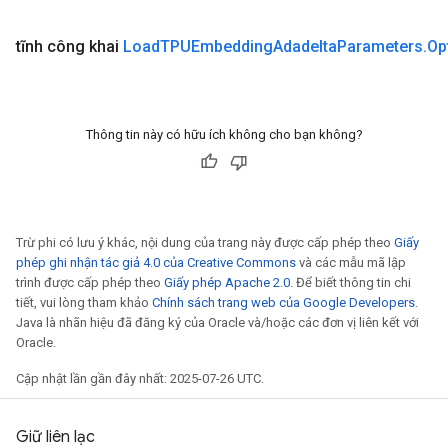
tĩnh công khai
Load
TPUEmbedding
Adadelta
Parameters
.
Op
Thông tin này có hữu ích không cho bạn không?
Trừ phi có lưu ý khác, nội dung của trang này được cấp phép theo
Giấy
phép ghi nhận tác giả 4.0 của Creative Commons
và các mẫu mã lập
trình được cấp phép theo
Giấy phép Apache 2.0
. Để biết thông tin chi
tiết, vui lòng tham khảo
Chính sách trang web của Google Developers
.
Java là nhãn hiệu đã đăng ký của Oracle và/hoặc các đơn vị liên kết với
Oracle.
Cập nhật lần gần đây nhất: 2025-07-26 UTC.
Giữ liên lạc