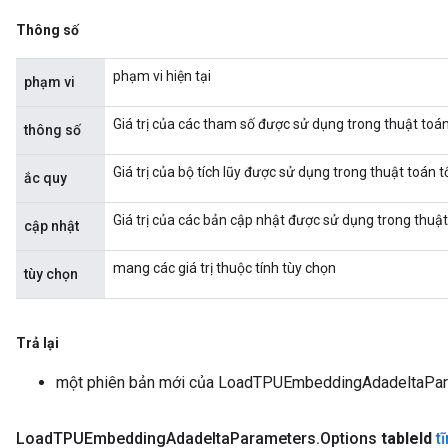
Thông số
phạm vi hiện tại
phạm vi
Giá trị của các tham số được sử dụng trong thuật toán
thông số
Giá trị của bộ tích lũy được sử dụng trong thuật toán 
ắc quy
Giá trị của các bản cập nhật được sử dụng trong thuật
cập nhật
mang các giá trị thuộc tính tùy chọn
tùy chọn
Trả lại
một phiên bản mới của LoadTPUEmbeddingAdadeltaPa
Load
TPUEmbedding
Adadelta
Parameters
.
Options
table
Id
t