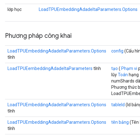
lớp học
LoadTPUEmbeddingAdadeltaParameters.Options
Phương pháp công khai
LoadTPUEmbeddingAdadeltaParameters.Options
config
(Cấu hìn
tĩnh
LoadTPUEembeddingAdadeltaParameters
tĩnh
tạo
(
Phạm vi
p
lũy
Toán
hạng 
numShards dài,
Phương thức b
LoadTPUEmbed
LoadTPUEmbeddingAdadeltaParameters.Options
tableId
(Id bản
tĩnh
LoadTPUEmbeddingAdadeltaParameters.Options
tên bảng
(Tên 
tĩnh