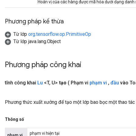
Hoán vị của các hàng được mã hóa dưới dạng danh s
Phương pháp kế thừa
Từ lớp
org.tensorflow.op.PrimitiveOp
Từ lớp java.lang.Object
Phương pháp công khai
tĩnh công khai
Lu
<T
,
U>
tạo
( Phạm vi
phạm vi
,
đầu
vào To
Phương thức xuất xưởng để tạo một lớp bao bọc một thao tác 
Thông số
phạm vi hiện tại
phạm vi