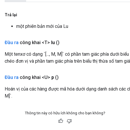
ize
Trả lại
một phiên bản mới của Lu
Đầu ra
công khai <T>
lu
()
Requantize
ize
Một tenxơ có dạng `[..., M, M]` có phần tam giác phía dưới biểu
AndReluAndRequantize
chéo đơn vị và phần tam giác phía trên biểu thị thừa số tam giác
u
uAndRequantize
Đầu ra
công khai <U>
p
()
Hoán vị của các hàng được mã hóa dưới dạng danh sách các chỉ m
AndRelu
M]`.
AndReluAndRequantize
Thông tin này có hữu ích không cho bạn không?
ize
Requantize