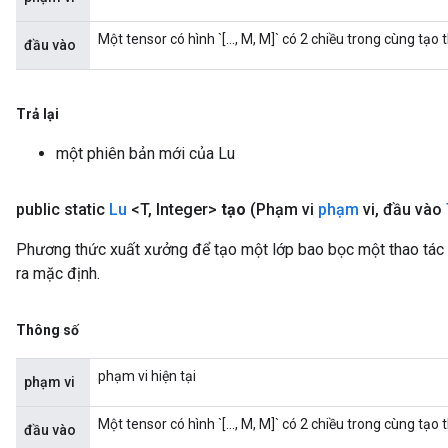
Một tensor có hình `[..., M, M]` có 2 chiều trong cùng tạo
đầu vào
Trả lại
một phiên bản mới của Lu
public static
Lu
<T
,
Integer>
tạo
(Phạm vi
phạm
vi
,
đầu vào
Phương thức xuất xưởng để tạo một lớp bao bọc một thao tác
ra mặc định.
Thông số
phạm vi hiện tại
phạm vi
Một tensor có hình `[..., M, M]` có 2 chiều trong cùng tạo
đầu vào