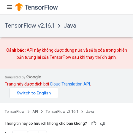
rs
Parameters
TensorFlow v2.16.1
Java
rParameters
Parameters
ters
arameters
Cảnh báo:
API này không được dùng nữa và sẽ bị xóa trong phiên
meters
bản tương lai của TensorFlow sau khi
thay thế
ổn định.
rs
tDescentParameters
Trang này được dịch bởi
Cloud Translation API
.
TensorFlow
API
TensorFlow v2.16.1
Java
Thông tin này có hữu ích không cho bạn không?