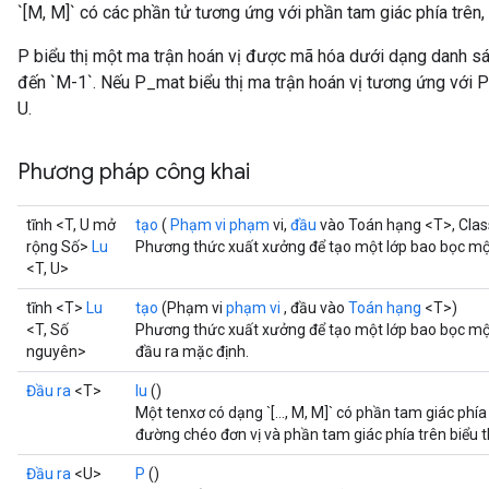
`[M, M]` có các phần tử tương ứng với phần tam giác phía trê
P biểu thị một ma trận hoán vị được mã hóa dưới dạng danh sá
đến `M-1`. Nếu P_mat biểu thị ma trận hoán vị tương ứng với P 
U.
Phương pháp công khai
tĩnh <T, U mở
tạo
(
Phạm vi phạm
vi,
đầu
vào Toán hạng <T>, Clas
rộng Số>
Lu
Phương thức xuất xưởng để tạo một lớp bao bọc một
<T, U>
tĩnh <T>
Lu
tạo
(Phạm vi
phạm vi
, đầu vào
Toán hạng
<T>)
<T, Số
Phương thức xuất xưởng để tạo một lớp bao bọc một
nguyên>
đầu ra mặc định.
Đầu ra
<T>
lu
()
Một tenxơ có dạng `[..., M, M]` có phần tam giác phía 
đường chéo đơn vị và phần tam giác phía trên biểu th
Đầu ra
<U>
P
()