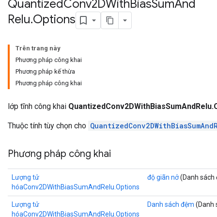
Quantized
Conv2DWith
Bias
Sum
And
uAndRequantize
Relu
.
Options
AndRelu
Trên trang này
AndReluAndRequantize
Phương pháp công khai
Phương pháp kế thừa
ize
Phương pháp công khai
Requantize
lớp tĩnh công khai
QuantizedConv2DWithBiasSumAndRelu.O
ize
Thuộc tính tùy chọn cho
QuantizedConv2DWithBiasSumAnd
Phương pháp công khai
Lượng tử
độ giãn nở
(Danh sách 
hóaConv2DWithBiasSumAndRelu.Options
Lượng tử
Danh sách đệm
(Danh 
hóaConv2DWithBiasSumAndRelu.Options