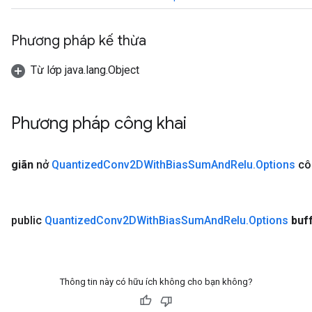
Phương pháp kế thừa
Từ lớp java.lang.Object
Phương pháp công khai
giãn
nở
Quantized
Conv2DWith
Bias
Sum
And
Relu
.
Options
cô
public
Quantized
Conv2DWith
Bias
Sum
And
Relu
.
Options
buf
Thông tin này có hữu ích không cho bạn không?