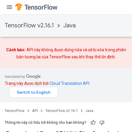
TensorFlow v2.16.1
Java
Cảnh báo:
API này không được dùng nữa và sẽ bị xóa trong phiên
bản tương lai của TensorFlow sau khi
thay thế
ổn định.
ize
Trang này được dịch bởi
Cloud Translation API
.
Requantize
ize
TensorFlow
API
TensorFlow v2.16.1
Java
AndReluAndRequantize
u
Thông tin này có hữu ích không cho bạn không?