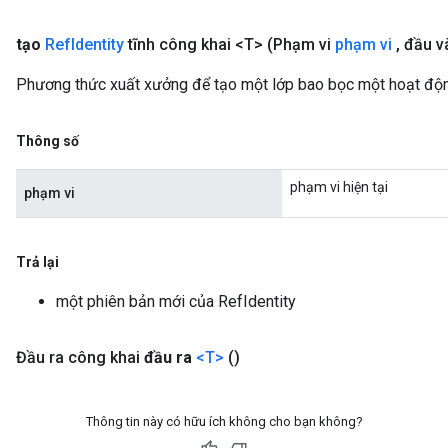
m
tạo
Ref
Identity
tĩnh công khai <T>
(Phạm vi
phạm vi
,
đầu v
Phương thức xuất xưởng để tạo một lớp bao bọc một hoạt độn
rs
Thông số
eters
ntumParameters
phạm vi hiện tại
ters
phạm vi
ropParameters
s
Trả lại
atorParameters
ghtParameters
một phiên bản mới của RefIdentity
meters
adParameters
Đầu ra công khai
đầu ra
<T>
()
rameters
eters
ientDescentParameters
Thông tin này có hữu ích không cho bạn không?