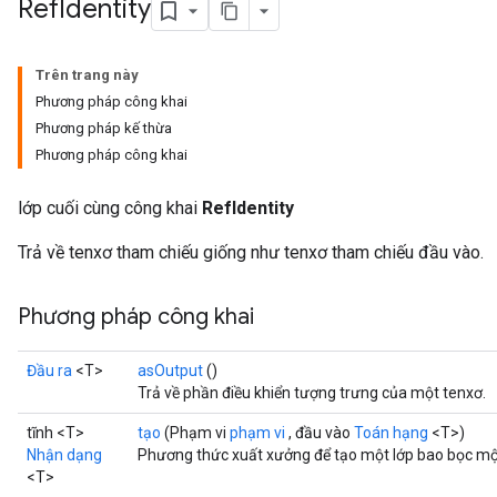
Ref
Identity
Trên trang này
Phương pháp công khai
Phương pháp kế thừa
Phương pháp công khai
lớp cuối cùng công khai
RefIdentity
Trả về tenxơ tham chiếu giống như tenxơ tham chiếu đầu vào.
Phương pháp công khai
Đầu ra
<T>
asOutput
()
Trả về phần điều khiển tượng trưng của một tenxơ.
tĩnh <T>
tạo
(Phạm vi
phạm vi
, đầu vào
Toán hạng
<T>)
Nhận dạng
Phương thức xuất xưởng để tạo một lớp bao bọc một
<T>