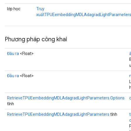
lớp học
Truy
xuấtTPUEembeddingMDLAdagradLightParameters
Phương pháp công khai
Đầu ra
<Float>
Đầu ra
<Float>
RetrieveTPUEembeddingMDLAdagradLightParameters.Options
tĩnh
RetrieveTPUEembeddingMDLAdagradLightParameters
tĩnh
c