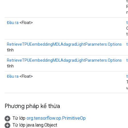
Đầu ra
<Float>
RetrieveTPUEembeddingMDLAdagradLightParameters.Options
tĩnh
RetrieveTPUEembeddingMDLAdagradLightParameters.Options
tĩnh
Đầu ra
<Float>
Phương pháp kế thừa
Từ lớp
org.tensorflow.op.PrimitiveOp
Từ lớp java.lang.Object