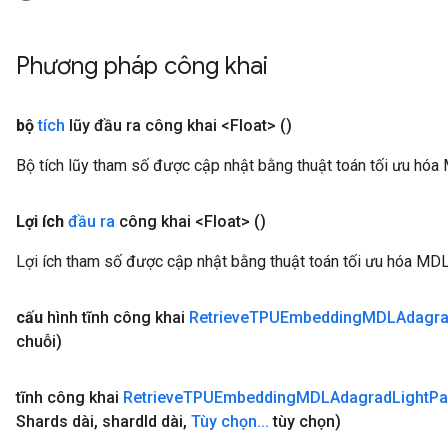
Phương pháp công khai
bộ
tích
lũy đầu ra công khai <Float>
()
Bộ tích lũy tham số được cập nhật bằng thuật toán tối ưu hóa
Lợi ích
đầu ra
công khai <Float>
()
Lợi ích tham số được cập nhật bằng thuật toán tối ưu hóa MDL
cấu
hình tĩnh công khai
Retrieve
TPUEmbedding
MDLAdagr
chuỗi)
tĩnh công khai
Retrieve
TPUEmbedding
MDLAdagrad
Light
Pa
Shards dài
,
shard
Id dài
,
Tùy chọn
.
.
.
tùy chọn)