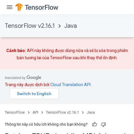
TensorFlow v2.16.1
Java
m
Cảnh báo:
API này không được dùng nữa và sẽ bị xóa trong phiên
bản tương lai của TensorFlow sau khi
thay thế
ổn định.
rs
eters
Trang này được dịch bởi
Cloud Translation API
.
ntumParameters
ters
ropParameters
TensorFlow
API
TensorFlow v2.16.1
Java
s
atorParameters
Thông tin này có hữu ích không cho bạn không?
ghtParameters