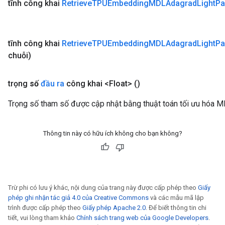
tĩnh công khai
Retrieve
TPUEmbedding
MDLAdagrad
Light
Pa
tĩnh công khai
Retrieve
TPUEmbedding
MDLAdagrad
Light
Pa
chuỗi)
trọng
số
đầu ra
công khai <Float>
()
Trọng số tham số được cập nhật bằng thuật toán tối ưu hóa M
Thông tin này có hữu ích không cho bạn không?
Trừ phi có lưu ý khác, nội dung của trang này được cấp phép theo
Giấy
phép ghi nhận tác giả 4.0 của Creative Commons
và các mẫu mã lập
trình được cấp phép theo
Giấy phép Apache 2.0
. Để biết thông tin chi
tiết, vui lòng tham khảo
Chính sách trang web của Google Developers
.