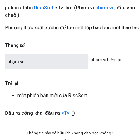
public static
Risc
Sort
<T>
tạo
(Phạm vi
phạm vi
,
đầu vào 
chuỗi)
Phương thức xuất xưởng để tạo một lớp bao bọc một thao tác 
Thông số
phạm vi hiện tại
phạm vi
Trả lại
một phiên bản mới của RiscSort
Đầu ra công khai
đầu ra
<T>
()
Thông tin này có hữu ích không cho bạn không?