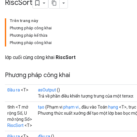
Risc
Sort
Trên trang này
Phương pháp công khai
Phương pháp kế thừa
Phương pháp công khai
lớp cuối cùng công khai
RiscSort
Phương pháp công khai
Đầu ra
<T>
asOutput
()
Trả về phần điều khiển tượng trưng của một tenxơ.
tĩnh <T mở
tạo
(Phạm vi
phạm vi
, đầu vào Toán
hạng
<T>, trụ
rộng Số, U
Phương thức xuất xưởng để tạo một lớp bao bọc một
mở rộng Số>
RiscSort
<T>
Đầu ra
<T>
đầu ra
()