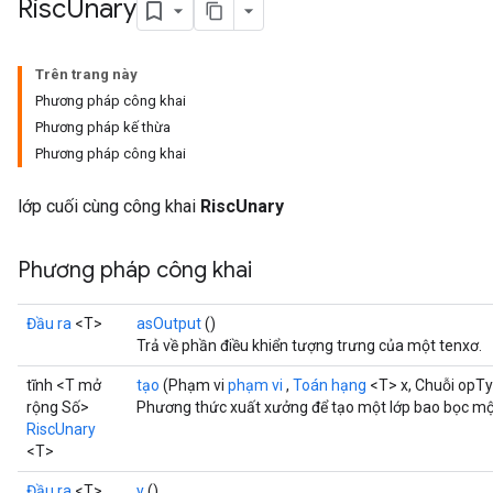
Risc
Unary
Trên trang này
Phương pháp công khai
Phương pháp kế thừa
Phương pháp công khai
lớp cuối cùng công khai
RiscUnary
Phương pháp công khai
Đầu ra
<T>
asOutput
()
Trả về phần điều khiển tượng trưng của một tenxơ.
tĩnh <T mở
tạo
(Phạm vi
phạm vi
,
Toán hạng
<T> x, Chuỗi opT
rộng Số>
Phương thức xuất xưởng để tạo một lớp bao bọc một
RiscUnary
<T>
Đầu ra
<T>
y
()