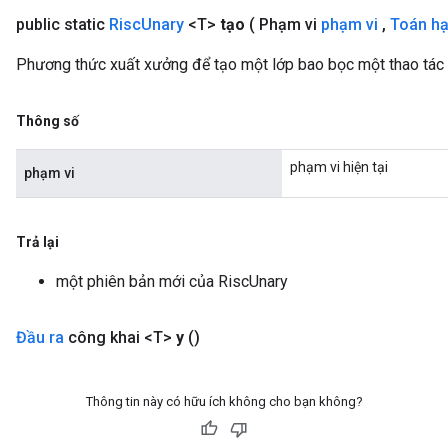
public static
Risc
Unary
<T>
tạo
( Phạm vi
phạm vi
,
Toán h
Phương thức xuất xưởng để tạo một lớp bao bọc một thao tác
Thông số
phạm vi hiện tại
phạm vi
Trả lại
một phiên bản mới của RiscUnary
Đầu ra
công khai <T>
y
()
Thông tin này có hữu ích không cho bạn không?