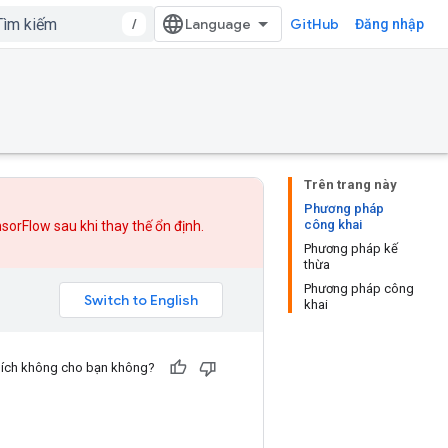
/
GitHub
Đăng nhập
Trên trang này
Phương pháp
công khai
nsorFlow sau khi
thay thế
ổn định.
Phương pháp kế
thừa
Phương pháp công
khai
u ích không cho bạn không?