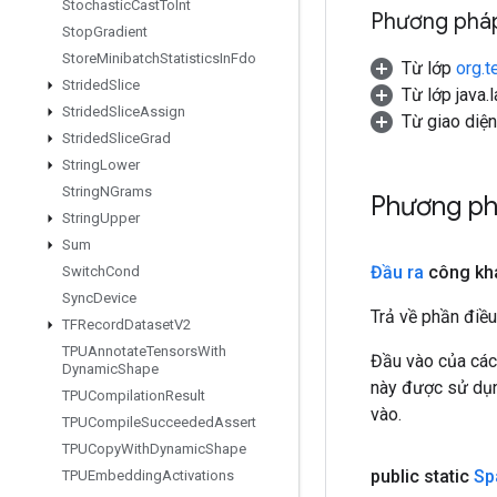
Stochastic
Cast
To
Int
Phương pháp
Stop
Gradient
Store
Minibatch
Statistics
In
Fdo
Từ lớp
org.t
Strided
Slice
Từ lớp java.
Strided
Slice
Assign
Từ giao diệ
Strided
Slice
Grad
String
Lower
String
NGrams
Phương ph
String
Upper
Sum
Đầu ra
công kh
Switch
Cond
Sync
Device
Trả về phần điều
TFRecord
Dataset
V2
TPUAnnotate
Tensors
With
Đầu vào của các
Dynamic
Shape
này được sử dụng
TPUCompilation
Result
vào.
TPUCompile
Succeeded
Assert
TPUCopy
With
Dynamic
Shape
public static
Sp
TPUEmbedding
Activations