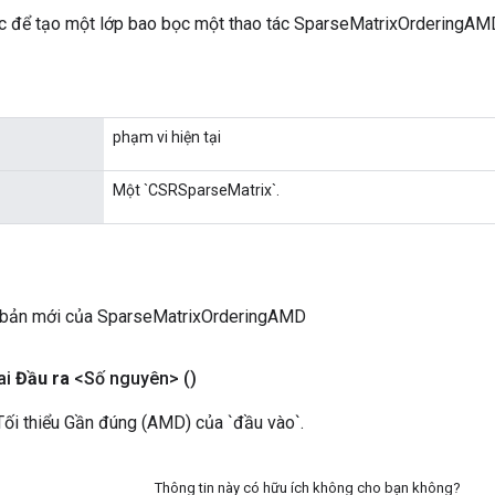
 để tạo một lớp bao bọc một thao tác SparseMatrixOrderingAM
phạm vi hiện tại
Một `CSRSparseMatrix`.
 bản mới của SparseMatrixOrderingAMD
ai
Đầu ra
<Số nguyên>
()
ối thiểu Gần đúng (AMD) của `đầu vào`.
Thông tin này có hữu ích không cho bạn không?