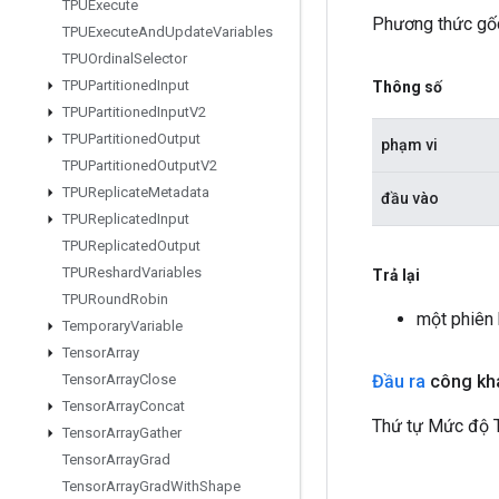
TPUExecute
Phương thức gốc
TPUExecute
And
Update
Variables
TPUOrdinal
Selector
TPUPartitioned
Input
Thông số
TPUPartitioned
Input
V2
TPUPartitioned
Output
phạm vi
TPUPartitioned
Output
V2
TPUReplicate
Metadata
đầu vào
TPUReplicated
Input
TPUReplicated
Output
TPUReshard
Variables
Trả lại
TPURound
Robin
một phiên
Temporary
Variable
Tensor
Array
Đầu ra
công kh
Tensor
Array
Close
Tensor
Array
Concat
Thứ tự Mức độ T
Tensor
Array
Gather
Tensor
Array
Grad
Tensor
Array
Grad
With
Shape