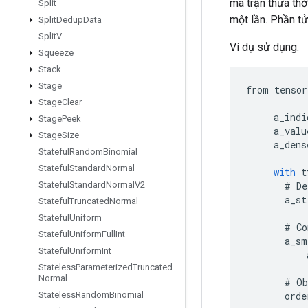
ma trận thưa thớ
Split
một lần. Phần tử
Split
Dedup
Data
Split
V
Ví dụ sử dụng:
Squeeze
Stack
Stage
from
tensor
Stage
Clear
a_indi
Stage
Peek
a_valu
Stage
Size
a_dens
Stateful
Random
Binomial
Stateful
Standard
Normal
with
t
#
De
Stateful
Standard
Normal
V2
a_st
Stateful
Truncated
Normal
Stateful
Uniform
#
Co
Stateful
Uniform
Full
Int
a_sm
Stateful
Uniform
Int
Stateless
Parameterized
Truncated
Normal
#
Ob
orde
Stateless
Random
Binomial