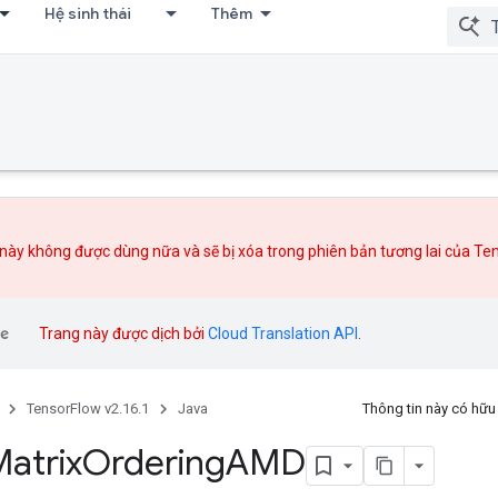
Hệ sinh thái
Thêm
này không được dùng nữa và sẽ bị xóa trong phiên bản tương lai của Te
Trang này được dịch bởi
Cloud Translation API
.
TensorFlow v2.16.1
Java
Thông tin này có hữ
atrix
Ordering
AMD