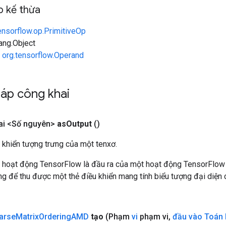
 kế thừa
ensorflow.op.PrimitiveOp
lang.Object
n
org.tensorflow.Operand
áp công khai
ai <Số nguyên>
as
Output
()
 khiển tượng trưng của một tenxơ.
 hoạt động TensorFlow là đầu ra của một hoạt động TensorFlow
 để thu được một thẻ điều khiển mang tính biểu tượng đại diện c
arse
Matrix
Ordering
AMD
tạo
(Phạm
vi
phạm vi
,
đầu vào Toán