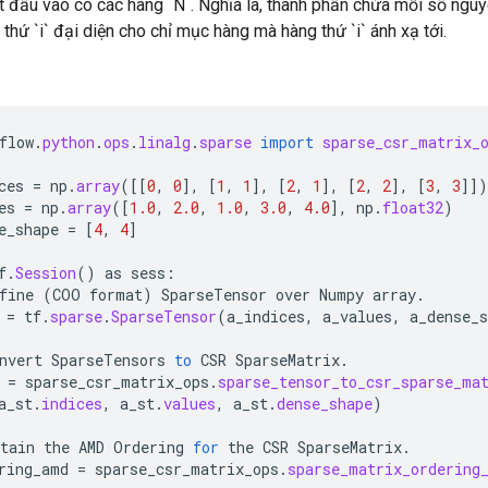
t đầu vào có các hàng `N`. Nghĩa là, thành phần chứa mỗi số nguyê
 thứ `i` đại diện cho chỉ mục hàng mà hàng thứ `i` ánh xạ tới.
flow
.
python
.
ops
.
linalg
.
sparse
import
sparse_csr_matrix_
ces
=
np
.
array
(
[[
0
,
0
]
,
[
1
,
1
]
,
[
2
,
1
]
,
[
2
,
2
]
,
[
3
,
3
]]
)
es
=
np
.
array
(
[
1.0
,
2.0
,
1.0
,
3.0
,
4.0
]
,
np
.
float32
)
e_shape
=
[
4
,
4
]
f
.
Session
()
as
sess
:
fine
(
COO
format
)
SparseTensor
over
Numpy
array
.
=
tf
.
sparse
.
SparseTensor
(
a_indices
,
a_values
,
a_dense_s
nvert
SparseTensors
to
CSR
SparseMatrix
.
=
sparse_csr_matrix_ops
.
sparse_tensor_to_csr_sparse_ma
a_st
.
indices
,
a_st
.
values
,
a_st
.
dense_shape
)
tain
the
AMD
Ordering
for
the
CSR
SparseMatrix
.
ring_amd
=
sparse_csr_matrix_ops
.
sparse_matrix_ordering