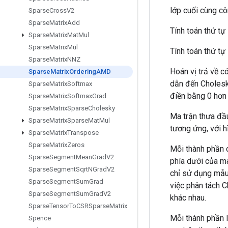
lớp cuối cùng c
Sparse
Cross
V2
Sparse
Matrix
Add
Tính toán thứ t
Sparse
Matrix
Mat
Mul
Sparse
Matrix
Mul
Tính toán thứ tự
Sparse
Matrix
NNZ
Hoán vị trả về c
Sparse
Matrix
Ordering
AMD
dẫn đến Cholesky
Sparse
Matrix
Softmax
điền bằng 0 hơn 
Sparse
Matrix
Softmax
Grad
Sparse
Matrix
Sparse
Cholesky
Ma trận thưa đầu
Sparse
Matrix
Sparse
Mat
Mul
tương ứng, với h
Sparse
Matrix
Transpose
Sparse
Matrix
Zeros
Mỗi thành phần 
Sparse
Segment
Mean
Grad
V2
phía dưới của ma
Sparse
Segment
Sqrt
NGrad
V2
chỉ sử dụng mẫu
Sparse
Segment
Sum
Grad
việc phân tách C
Sparse
Segment
Sum
Grad
V2
khác nhau.
Sparse
Tensor
To
CSRSparse
Matrix
Mỗi thành phần l
Spence