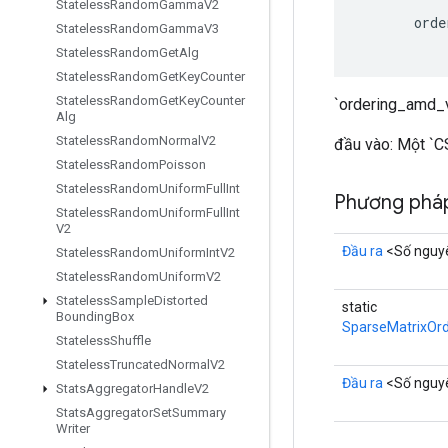
Stateless
Random
Gamma
V2
orde
Stateless
Random
Gamma
V3
Stateless
Random
Get
Alg
Stateless
Random
Get
Key
Counter
Stateless
Random
Get
Key
Counter
`ordering_amd_va
Alg
Stateless
Random
Normal
V2
đầu vào: Một `C
Stateless
Random
Poisson
Stateless
Random
Uniform
Full
Int
Phương pháp
Stateless
Random
Uniform
Full
Int
V2
Đầu ra
<Số nguy
Stateless
Random
Uniform
Int
V2
Stateless
Random
Uniform
V2
Stateless
Sample
Distorted
static
Bounding
Box
SparseMatrixOr
Stateless
Shuffle
Stateless
Truncated
Normal
V2
Đầu ra
<Số nguy
Stats
Aggregator
Handle
V2
Stats
Aggregator
Set
Summary
Writer