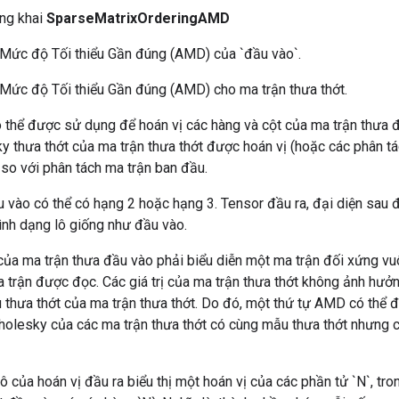
ông khai
SparseMatrixOrderingAMD
ự Mức độ Tối thiểu Gần đúng (AMD) của `đầu vào`.
 Mức độ Tối thiểu Gần đúng (AMD) cho ma trận thưa thớt.
ó thể được sử dụng để hoán vị các hàng và cột của ma trận thưa 
 thưa thớt của ma trận thưa thớt được hoán vị (hoặc các phân tá
so với phân tách ma trận ban đầu.
 vào có thể có hạng 2 hoặc hạng 3. Tensor đầu ra, đại diện sau 
ình dạng lô giống như đầu vào.
của ma trận thưa đầu vào phải biểu diễn một ma trận đối xứng vu
 trận được đọc. Các giá trị của ma trận thưa thớt không ảnh hưởn
 thưa thớt của ma trận thưa thớt. Do đó, một thứ tự AMD có thể 
holesky của các ma trận thưa thớt có cùng mẫu thưa thớt nhưng có
ô của hoán vị đầu ra biểu thị một hoán vị của các phần tử `N`, tr