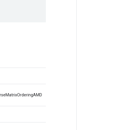
parseMatrixOrderingAMD