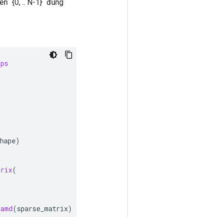
n `{0, .. N-1}` đúng
ops
hape
)
trix
(
_amd
(
sparse_matrix
)