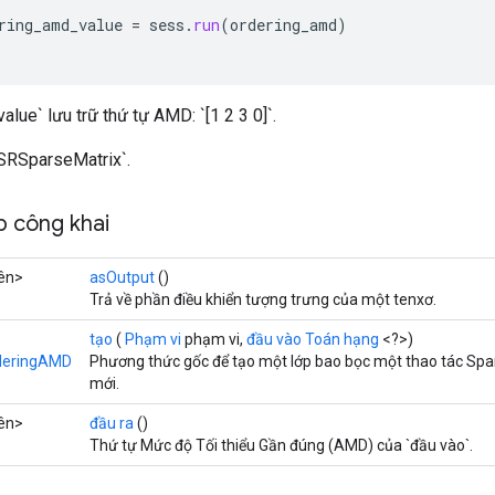
ring_amd_value
=
sess
.
run
(
ordering_amd
)
lue` lưu trữ thứ tự AMD: `[1 2 3 0]`.
SRSparseMatrix`.
 công khai
ên>
asOutput
()
Trả về phần điều khiển tượng trưng của một tenxơ.
tạo
(
Phạm vi
phạm vi,
đầu vào Toán hạng
<?>)
deringAMD
Phương thức gốc để tạo một lớp bao bọc một thao tác S
mới.
ên>
đầu ra
()
Thứ tự Mức độ Tối thiểu Gần đúng (AMD) của `đầu vào`.