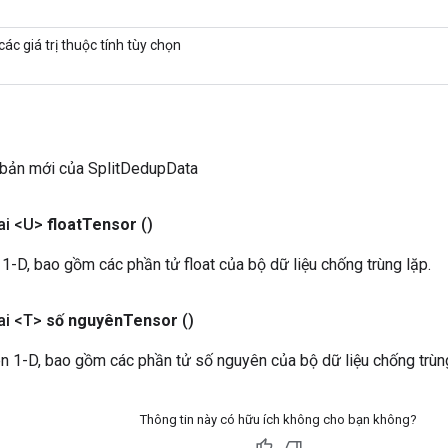
ác giá trị thuộc tính tùy chọn
 bản mới của SplitDedupData
ai <U>
float
Tensor
()
 1-D, bao gồm các phần tử float của bộ dữ liệu chống trùng lặp.
ai <T>
số nguyên
Tensor
()
n 1-D, bao gồm các phần tử số nguyên của bộ dữ liệu chống trùng
Thông tin này có hữu ích không cho bạn không?