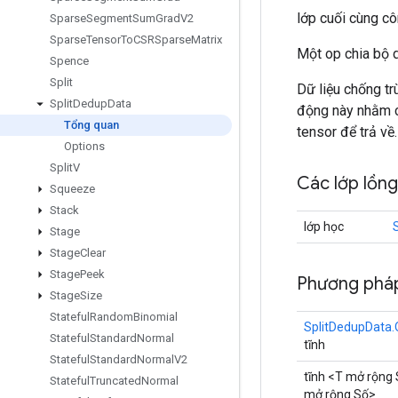
lớp cuối cùng c
Sparse
Segment
Sum
Grad
V2
Sparse
Tensor
To
CSRSparse
Matrix
Một op chia bộ 
Spence
Split
Dữ liệu chống tr
Split
Dedup
Data
động này nhằm c
Tổng quan
tensor để trả về.
Options
Split
V
Các lớp lồn
Squeeze
Stack
lớp học
Stage
Stage
Clear
Stage
Peek
Phương pháp
Stage
Size
Stateful
Random
Binomial
SplitDedupData.
Stateful
Standard
Normal
tĩnh
Stateful
Standard
Normal
V2
tĩnh <T mở rộng 
Stateful
Truncated
Normal
mở rộng Số>