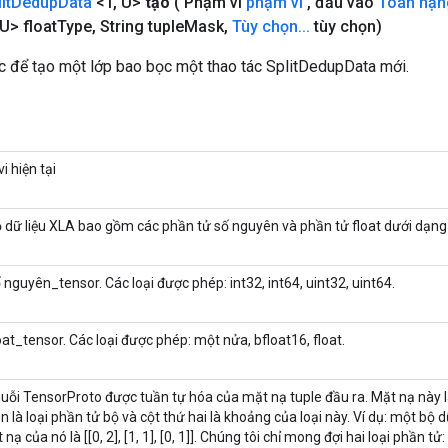
it
Dedup
Data
<T
,
U>
tạo
( Phạm vi
phạm vi
,
đầu vào
Toán hạn
U> float
Type
,
String tuple
Mask
,
Tùy chọn
.
.
.
tùy chọn)
 để tạo một lớp bao bọc một thao tác SplitDedupData mới.
i hiện tại
 dữ liệu XLA bao gồm các phần tử số nguyên và phần tử float dưới dạng 
ố nguyên_tensor. Các loại được phép: int32, int64, uint32, uint64.
loat_tensor. Các loại được phép: một nửa, bfloat16, float.
uỗi TensorProto được tuần tự hóa của mặt nạ tuple đầu ra. Mặt nạ này là
n là loại phần tử bộ và cột thứ hai là khoảng của loại này. Ví dụ: một bộ dữ 
 nạ của nó là [[0, 2], [1, 1], [0, 1]]. Chúng tôi chỉ mong đợi hai loại phần tử