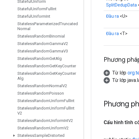
Stateful
Uniform
SplitDedupData
<
Stateful
Uniform
Full
Int
Đầu ra
<U>
Stateful
Uniform
Int
Stateless
Parameterized
Truncated
Normal
Đầu ra
<T>
Stateless
Random
Binomial
Stateless
Random
Gamma
V2
Stateless
Random
Gamma
V3
Phương pháp
Stateless
Random
Get
Alg
Stateless
Random
Get
Key
Counter
Từ lớp
org.t
Stateless
Random
Get
Key
Counter
Alg
Từ lớp java.
Stateless
Random
Normal
V2
Stateless
Random
Poisson
Stateless
Random
Uniform
Full
Int
Phương ph
Stateless
Random
Uniform
Full
Int
V2
Stateless
Random
Uniform
Int
V2
Cấu
hình tĩnh 
Stateless
Random
Uniform
V2
Stateless
Sample
Distorted