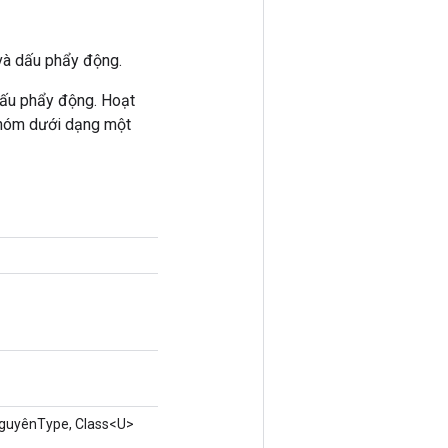
và dấu phẩy động.
 dấu phẩy động. Hoạt
 nhóm dưới dạng một
nguyênType, Class<U>