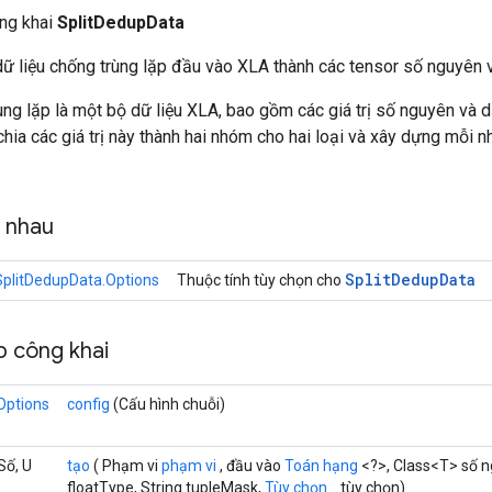
ông khai
SplitDedupData
dữ liệu chống trùng lặp đầu vào XLA thành các tensor số nguyên 
ùng lặp là một bộ dữ liệu XLA, bao gồm các giá trị số nguyên và
hia các giá trị này thành hai nhóm cho hai loại và xây dựng mỗi
g nhau
Split
Dedup
Data
SplitDedupData.Options
Thuộc tính tùy chọn cho
 công khai
Options
config
(Cấu hình chuỗi)
Số, U
tạo
( Phạm vi
phạm vi
, đầu vào
Toán hạng
<?>, Class<T> số 
floatType, String tupleMask,
Tùy chọn...
tùy chọn)