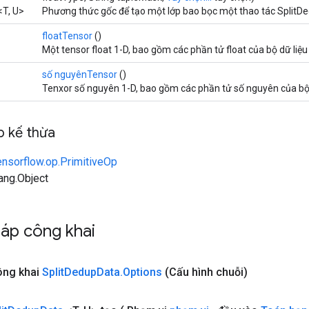
T, U>
Phương thức gốc để tạo một lớp bao bọc một thao tác SplitD
floatTensor
()
Một tensor float 1-D, bao gồm các phần tử float của bộ dữ liệu
số nguyênTensor
()
Tenxor số nguyên 1-D, bao gồm các phần tử số nguyên của bộ 
 kế thừa
ensorflow.op.PrimitiveOp
lang.Object
áp công khai
công khai
Split
Dedup
Data
.
Options
(Cấu hình chuỗi)