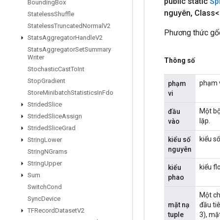
public static
Spl
Bounding
Box
nguyên
,
Class<
Stateless
Shuffle
Stateless
Truncated
Normal
V2
Phương thức gốc
Stats
Aggregator
Handle
V2
Stats
Aggregator
Set
Summary
Writer
Thông số
Stochastic
Cast
To
Int
Stop
Gradient
phạm v
phạm
Store
Minibatch
Statistics
In
Fdo
vi
Strided
Slice
Một bộ
đầu
Strided
Slice
Assign
lặp.
vào
Strided
Slice
Grad
kiểu s
kiểu số
String
Lower
nguyên
String
NGrams
String
Upper
kiểu f
kiểu
Sum
phao
Switch
Cond
Một ch
Sync
Device
mặt nạ
đầu tiê
TFRecord
Dataset
V2
tuple
3), mặt