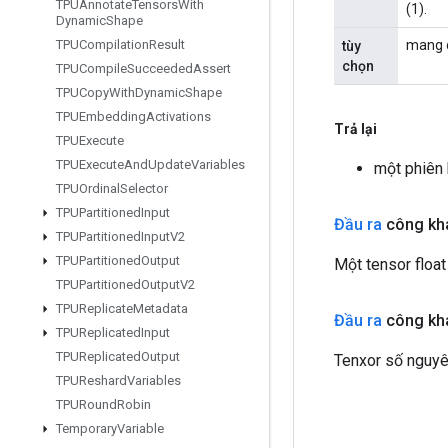
TPUAnnotate
Tensors
With
(1).
Dynamic
Shape
mang c
TPUCompilation
Result
tùy
chọn
TPUCompile
Succeeded
Assert
TPUCopy
With
Dynamic
Shape
TPUEmbedding
Activations
Trả lại
TPUExecute
TPUExecute
And
Update
Variables
một phiên
TPUOrdinal
Selector
TPUPartitioned
Input
Đầu ra
công kh
TPUPartitioned
Input
V2
TPUPartitioned
Output
Một tensor float
TPUPartitioned
Output
V2
TPUReplicate
Metadata
Đầu ra
công kh
TPUReplicated
Input
TPUReplicated
Output
Tenxor số nguyê
TPUReshard
Variables
TPURound
Robin
Temporary
Variable