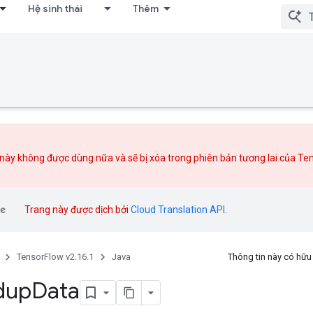
Hệ sinh thái
Thêm
này không được dùng nữa và sẽ bị xóa trong phiên bản tương lai của Te
Trang này được dịch bởi
Cloud Translation API
.
TensorFlow v2.16.1
Java
Thông tin này có hữ
dup
Data