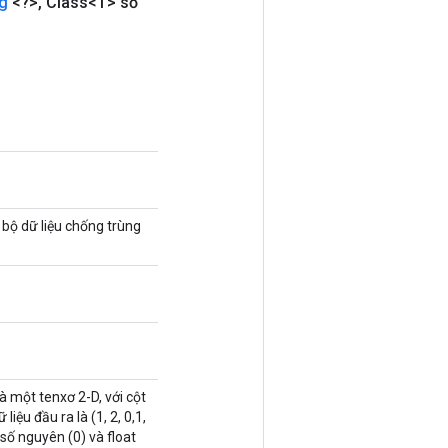
g
<?>
,
Class<T> số
bộ dữ liệu chống trùng
 một tenxơ 2-D, với cột
liệu đầu ra là (1, 2, 0,1,
: số nguyên (0) và float