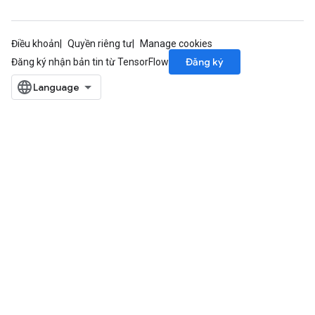
Điều khoản
Quyền riêng tư
Manage cookies
Đăng ký
Đăng ký nhận bản tin từ TensorFlow
radAndCsrInput
gradMomentumAndCsrInput
AndCsrInput
dCsrInput
ndCsrInput