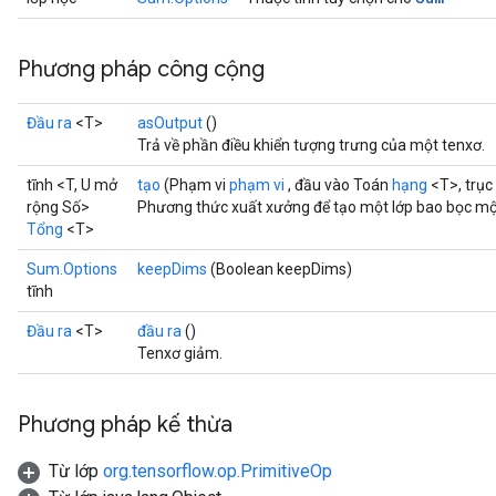
Phương pháp công cộng
Đầu ra
<T>
asOutput
()
Trả về phần điều khiển tượng trưng của một tenxơ.
tĩnh <T, U mở
tạo
(Phạm vi
phạm vi
, đầu vào Toán
hạng
<T>, trục
rộng Số>
Phương thức xuất xưởng để tạo một lớp bao bọc mộ
Tổng
<T>
Sum.Options
keepDims
(Boolean keepDims)
tĩnh
Đầu ra
<T>
đầu ra
()
Tenxơ giảm.
Phương pháp kế thừa
Từ lớp
org.tensorflow.op.PrimitiveOp