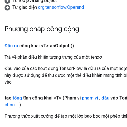
Từ lớp java.lang.Object
Từ giao diện
org.tensorflow.Operand
Phương pháp công cộng
Đầu ra
công khai <T>
as
Output
()
Trả về phần điều khiển tượng trưng của một tenxơ.
Đầu vào của các hoạt động TensorFlow là đầu ra của một ho
này được sử dụng để thu được một thẻ điều khiển mang tính bi
vào.
tạo
tổng
tĩnh công khai <T>
(Phạm vi
phạm vi
,
đầu
vào Toá
chọn
.
.
.
)
Phương thức xuất xưởng để tạo một lớp bao bọc một phép tín