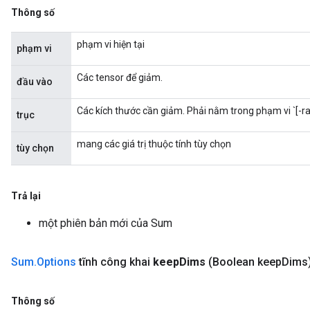
Thông số
phạm vi hiện tại
phạm vi
Các tensor để giảm.
đầu vào
Các kích thước cần giảm. Phải nằm trong phạm vi `[-ra
trục
mang các giá trị thuộc tính tùy chọn
tùy chọn
Trả lại
một phiên bản mới của Sum
Sum
.
Options
tĩnh công khai
keep
Dims
(Boolean keep
Dims
Thông số