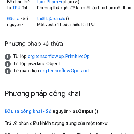
Bộ chọn thứ
tạo
(
Phạm vi
phạm vi)
tự
TPU
tĩnh
Phương thức gốc để tạo một lớp bao bọc một thao 
Đầu ra
<Số
thiết bịOrdinals
()
nguyên>
Một vectơ 1 hoặc nhiều lõi TPU.
Phương pháp kế thừa
Từ lớp
org.tensorflow.op.PrimitiveOp
Từ lớp java.lang.Object
Từ giao diện
org.tensorflow.Operand
Phương pháp công khai
Đầu ra công khai <Số
nguyên>
as
Output
()
Trả về phần điều khiển tượng trưng của một tenxơ.