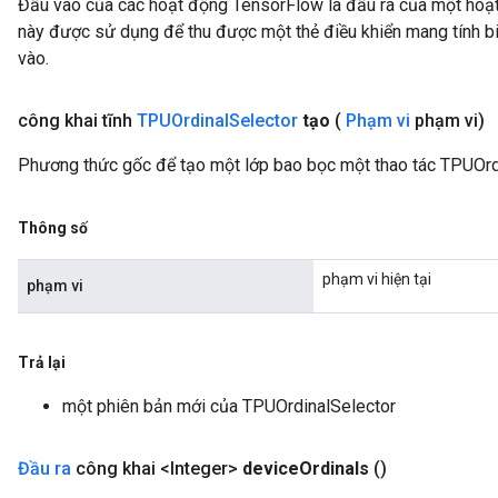
Đầu vào của các hoạt động TensorFlow là đầu ra của một ho
này được sử dụng để thu được một thẻ điều khiển mang tính bi
vào.
công khai tĩnh
TPUOrdinal
Selector
tạo
(
Phạm vi
phạm vi)
Phương thức gốc để tạo một lớp bao bọc một thao tác TPUOrd
Thông số
phạm vi hiện tại
phạm vi
Trả lại
một phiên bản mới của TPUOrdinalSelector
Đầu ra
công khai <Integer>
device
Ordinals
()