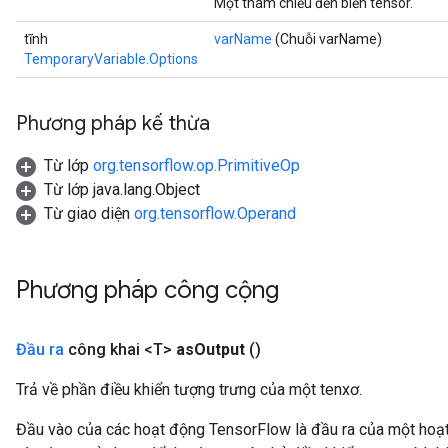
Một tham chiếu đến biến tensor.
tĩnh
varName
(Chuỗi varName)
TemporaryVariable.Options
Phương pháp kế thừa
Từ lớp
org.tensorflow.op.PrimitiveOp
Từ lớp java.lang.Object
Từ giao diện
org.tensorflow.Operand
Phương pháp công cộng
Đầu ra
công khai <T>
as
Output
()
Trả về phần điều khiển tượng trưng của một tenxơ.
Đầu vào của các hoạt động TensorFlow là đầu ra của một ho