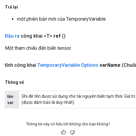
Trả lại
một phiên bản mới của TemporaryVariable
Đầu ra
công khai <T>
ref
()
Một tham chiếu đến biến tensor.
tĩnh công khai
Temporary
Variable
.
Options
var
Name
(Chuỗi
Thông số
Ghi đè tên được sử dụng cho tài nguyên biến tạm thời. Giá tr
tên
(được đảm bảo là duy nhất).
var
Thông tin này có hữu ích không cho bạn không?