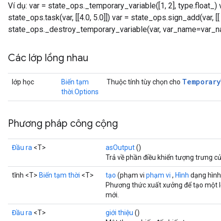
Ví dụ: var = state_ops._temporary_variable([1, 2], type.float_
state_ops.task(var, [[4.0, 5.0]]) var = state_ops.sign_add(var, [[ 
state_ops._destroy_temporary_variable(var, var_name=var_
Các lớp lồng nhau
Temporary
lớp học
Biến tạm
Thuộc tính tùy chọn cho
thời.Options
Phương pháp công cộng
Đầu ra
<T>
asOutput
()
Trả về phần điều khiển tượng trưng c
tĩnh <T>
Biến tạm thời
<T>
tạo
(phạm vi
phạm vi
,
Hình
dạng hình
Phương thức xuất xưởng để tạo một 
mới.
Đầu ra
<T>
giới thiệu
()