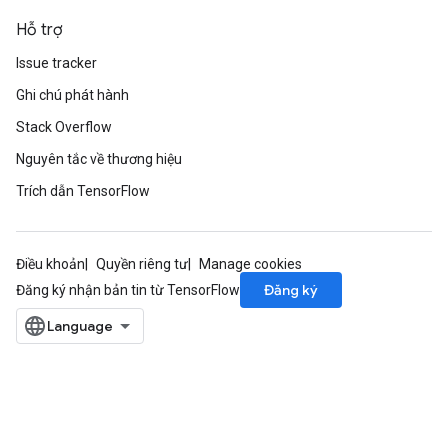
gradMomentumAndCsrInput
AndCsrInput
Hỗ trợ
dCsrInput
Issue tracker
ndCsrInput
Ghi chú phát hành
Stack Overflow
Nguyên tắc về thương hiệu
Trích dẫn TensorFlow
Điều khoản
Quyền riêng tư
Manage cookies
Đăng ký
Đăng ký nhận bản tin từ TensorFlow