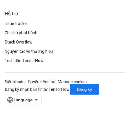
gradMomentumAndCsrInput
AndCsrInput
Hỗ trợ
dCsrInput
Issue tracker
ndCsrInput
Ghi chú phát hành
Stack Overflow
Nguyên tắc về thương hiệu
Trích dẫn TensorFlow
Điều khoản
Quyền riêng tư
Manage cookies
Đăng ký
Đăng ký nhận bản tin từ TensorFlow