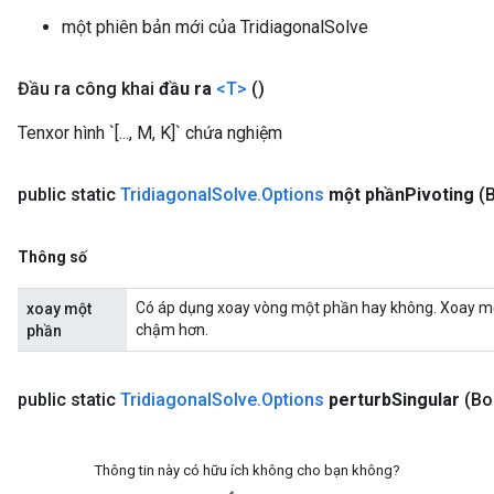
một phiên bản mới của TridiagonalSolve
Đầu ra công khai
đầu ra
<T>
()
Tenxor hình `[..., M, K]` chứa nghiệm
public static
Tridiagonal
Solve
.
Options
một phần
Pivoting
(
Thông số
Có áp dụng xoay vòng một phần hay không. Xoay mộ
xoay một
chậm hơn.
phần
public static
Tridiagonal
Solve
.
Options
perturb
Singular
(Bo
Thông tin này có hữu ích không cho bạn không?