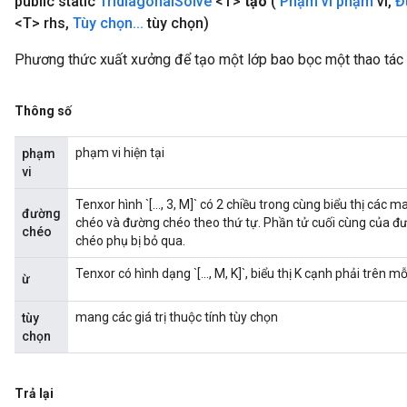
public static
Tridiagonal
Solve
<T>
tạo
(
Phạm vi phạm
vi
,
Đ
<T> rhs
,
Tùy chọn
.
.
.
tùy chọn)
Phương thức xuất xưởng để tạo một lớp bao bọc một thao tác 
Thông số
phạm vi hiện tại
phạm
vi
Tenxor hình `[..., 3, M]` có 2 chiều trong cùng biểu thị các 
đường
chéo và đường chéo theo thứ tự. Phần tử cuối cùng của đ
chéo
chéo phụ bị bỏ qua.
Tenxor có hình dạng `[..., M, K]`, biểu thị K cạnh phải trên mỗ
ừ
mang các giá trị thuộc tính tùy chọn
tùy
chọn
Trả lại