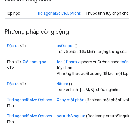
lớp học
TridiagonalSolve.Options
Thuộc tính tùy chọn ch
Phương pháp công cộng
Đầu ra
<T>
asOutput
()
Trả về phần điều khiển tượng trưng của 
tĩnh <T>
Giải tam giác
tạo
(
Phạm vi
phạm vi, Đường chéo
toán
<T>
tùy chọn)
Phương thức xuất xưởng để tạo một lớp 
Đầu ra
<T>
đầu ra
()
Tenxor hình `[..., M, K]` chứa nghiệm
TridiagonalSolve.Options
Xoay một phần
(Boolean một phầnPivot
tĩnh
TridiagonalSolve.Options
perturbSingular
(Boolean perturbSingul
tĩnh