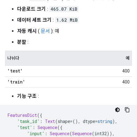
다운로드 크기
:
465.07 KiB
데이터 세트 크기
:
1.62 MiB
자동 캐시
(
문서
): 예
분할
:
나뉘다
예
'test'
400
'train'
400
기능 구조
:
FeaturesDict
({
'task_id'
:
Text
(
shape
=(),
 dtype
=
string
),
'test'
:
Sequence
({
'input'
:
Sequence
(
Sequence
(
int32
)),