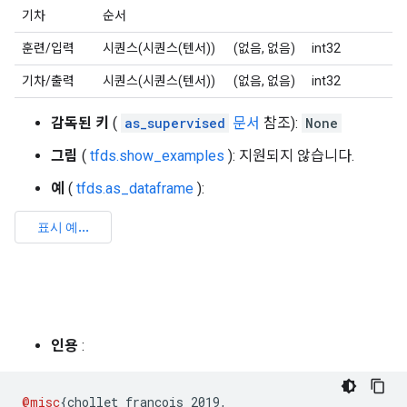
기차
순서
훈련/입력
시퀀스(시퀀스(텐서))
(없음, 없음)
int32
기차/출력
시퀀스(시퀀스(텐서))
(없음, 없음)
int32
감독된 키
(
as_supervised
문서
참조):
None
그림
(
tfds.show_examples
): 지원되지 않습니다.
예
(
tfds.as_dataframe
):
인용
:
@misc
{
chollet_francois_2019
,