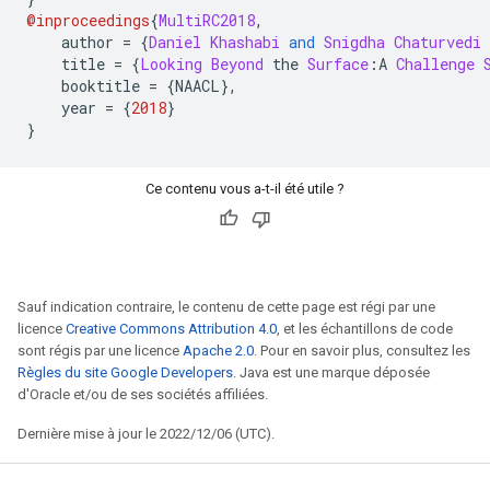
@inproceedings
{
MultiRC2018
,
    author 
=
{
Daniel
Khashabi
and
Snigdha
Chaturvedi
    title 
=
{
Looking
Beyond
 the 
Surface
:
A 
Challenge
    booktitle 
=
{
NAACL
},
    year 
=
{
2018
}
}
Ce contenu vous a-t-il été utile ?
Sauf indication contraire, le contenu de cette page est régi par une
licence
Creative Commons Attribution 4.0
, et les échantillons de code
sont régis par une licence
Apache 2.0
. Pour en savoir plus, consultez les
Règles du site Google Developers
. Java est une marque déposée
d'Oracle et/ou de ses sociétés affiliées.
Dernière mise à jour le 2022/12/06 (UTC).