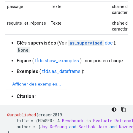
passage
Texte
chaîne de
caractères
requête_et_réponse
Texte
chaîne de
caractères
Clés supervisées
(Voir
as_supervised
doc
):
None
Figure
(
tfds.show_examples
) : non pris en charge.
Exemples
(
tfds.as_dataframe
):
Citation
:
@unpublished
{
eraser2019
,
    title 
=
{
ERASER
:
 A 
Benchmark
 to 
Evaluate
Rationa
    author 
=
{
Jay
DeYoung
and
Sarthak
Jain
and
Nazne
}