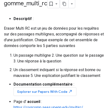
gomme
_
multi
_
rc
Descriptif
:
Eraser Multi RC est un jeu de données pour les requêtes
sur des passages multilignes, accompagné de réponses et
d'une justification. Chaque exemple de cet ensemble de
données comporte les 5 parties suivantes
Un passage multiligne 2. Une question sur le passage
3. Une réponse à la question
Un classement indiquant si la réponse est bonne ou
mauvaise 5. Une explication justifiant le classement
Documentation complémentaire
:
north_east
Explorer sur Papers With Code
Page d'
accueil
:
https://cogcomp.seas.upenn.edu/multirc/