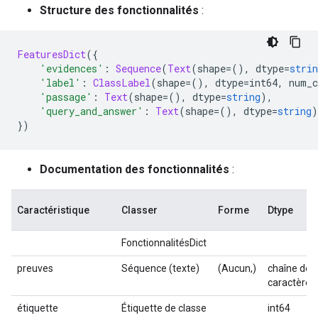
Structure des fonctionnalités
:
FeaturesDict
({
'evidences'
:
Sequence
(
Text
(
shape
=(),
 dtype
=
strin
'label'
:
ClassLabel
(
shape
=(),
 dtype
=
int64
,
 num_c
'passage'
:
Text
(
shape
=(),
 dtype
=
string
),
'query_and_answer'
:
Text
(
shape
=(),
 dtype
=
string
)
})
Documentation des fonctionnalités
:
Caractéristique
Classer
Forme
Dtype
FonctionnalitésDict
preuves
Séquence (texte)
(Aucun,)
chaîne de
caractères
étiquette
Étiquette de classe
int64