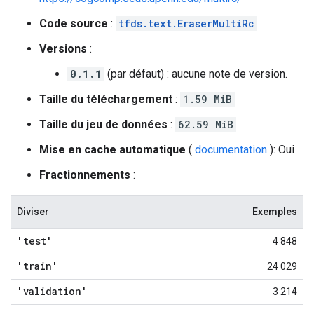
Code source
:
tfds.text.EraserMultiRc
Versions
:
0.1.1
(par défaut) : aucune note de version.
Taille du téléchargement
:
1.59 MiB
Taille du jeu de données
:
62.59 MiB
Mise en cache automatique
(
documentation
): Oui
Fractionnements
:
Diviser
Exemples
'test'
4 848
'train'
24 029
'validation'
3 214