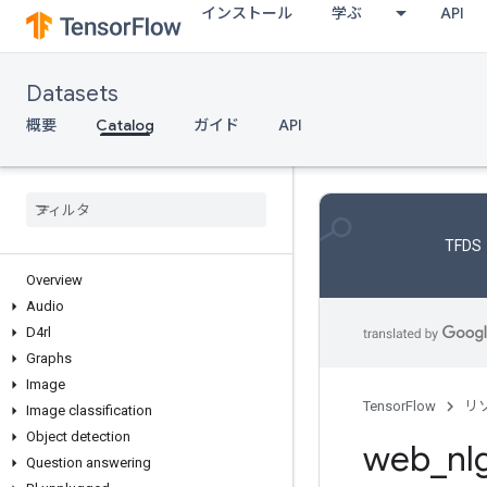
インストール
学ぶ
API
Datasets
概要
Catalog
ガイド
API
TFDS
Overview
Audio
D4rl
Graphs
Image
TensorFlow
リ
Image classification
Object detection
web
_
nl
Question answering