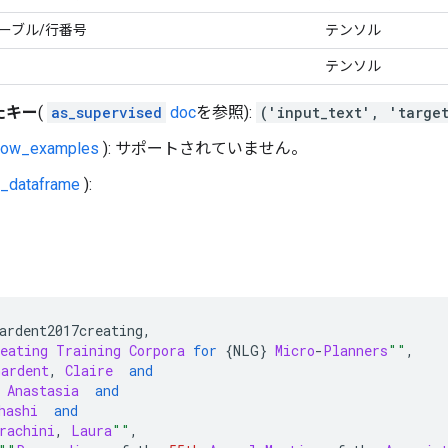
ーブル/行番号
テンソル
テンソル
たキー
(
as_supervised
doc
を参照):
('input_text', 'targe
show_examples
): サポートされていません。
s_dataframe
):
ardent2017creating
,
eating
Training
Corpora
for
{
NLG
}
Micro
-
Planners
""
,
Gardent
,
Claire
and
Anastasia
and
hashi
and
rachini
,
Laura
""
,