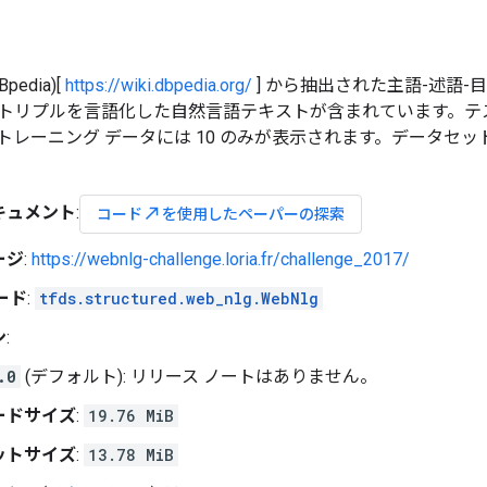
edia)[
https://wiki.dbpedia.org/
] から抽出された主語-述語-目
トリプルを言語化した自然言語テキストが含まれています。テスト
トレーニング データには 10 のみが表示されます。データセ
キュメント
:
north_east
コード
を使用したペーパーの探索
ージ
:
https://webnlg-challenge.loria.fr/challenge_2017/
ード
:
tfds.structured.web_nlg.WebNlg
ン
:
.0
(デフォルト): リリース ノートはありません。
ードサイズ
:
19.76 MiB
ットサイズ
:
13.78 MiB