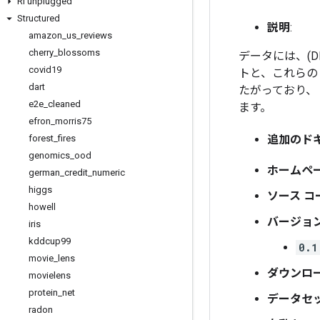
Rl unplugged
Structured
説明
:
amazon
_
us
_
reviews
cherry
_
blossoms
データには、(DBp
covid19
トと、これらの
dart
たがっており、
e2e
_
cleaned
ます。
efron
_
morris75
forest
_
fires
追加のド
genomics
_
ood
ホームペ
german
_
credit
_
numeric
higgs
ソース コ
howell
バージョ
iris
kddcup99
0.1
movie
_
lens
ダウンロ
movielens
protein
_
net
データセ
radon