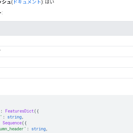
ッシュ
(
ドキュメント
): はい
ト
:
'
:
FeaturesDict
({
'
:
string
,
:
Sequence
({
umn_header'
:
string
,