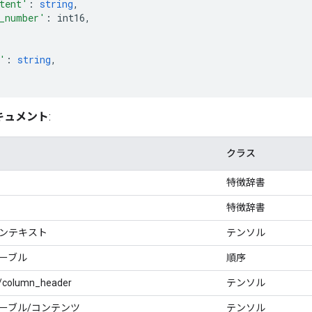
tent'
:
string
,
_number'
:
 int16
,
'
:
string
,
キュメント
:
クラス
特徴辞書
特徴辞書
コンテキスト
テンソル
ーブル
順序
e/column_header
テンソル
ーブル/コンテンツ
テンソル