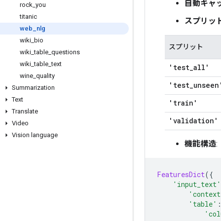
自動キャ
rock
_
you
titanic
スプリッ
web
_
nlg
wiki
_
bio
スプリット
wiki
_
table
_
questions
wiki
_
table
_
text
'test
_
all'
wine
_
quality
'test
_
unseen
Summarization
Text
'train'
Translate
'validation'
Video
Vision language
機能構造
:
FeaturesDict
({
'input_text'
'context
'table'
'col