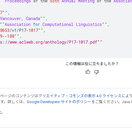
""
Proceedings
 of the 
55th
Annual
Meeting
 of the 
Associa
7
""
,
Vancouver
,
Canada
""
,
""
Association
for
Computational
Linguistics
""
,
8653
/
v1
/
P17
-
1017
""
,
9
--
188
""
,
s
:
//www.aclweb.org/anthology/P17-1017.pdf""
この情報は役に立ちましたか？
のページのコンテンツは
クリエイティブ・コモンズの表示 4.0 ライセンス
によ
ます。詳しくは、
Google Developers サイトのポリシー
をご覧ください。Java 
TC。