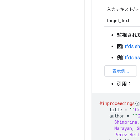
入力テキスト/テ
target_text
監視され
図
(
tfds.
例
(
tfds.a
引用
：
@inproceedings
{
g
    title 
=
""
Cr
    author 
=
""
Shimorina
,
Narayan
,
S
Perez
-
Belt