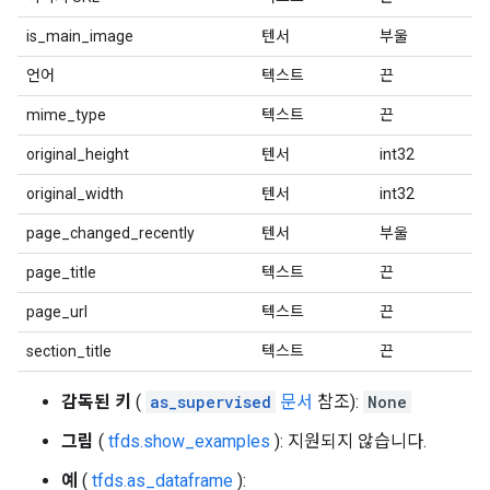
is_main_image
텐서
부울
언어
텍스트
끈
mime_type
텍스트
끈
original_height
텐서
int32
original_width
텐서
int32
page_changed_recently
텐서
부울
page_title
텍스트
끈
page_url
텍스트
끈
section_title
텍스트
끈
감독된 키
(
as_supervised
문서
참조):
None
그림
(
tfds.show_examples
): 지원되지 않습니다.
예
(
tfds.as_dataframe
):