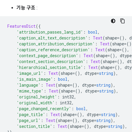
기능 구조
:
FeaturesDict
({
'attribution_passes_lang_id'
:
bool
,
'caption_alt_text_description'
:
Text
(
shape
=(),
 d
'caption_attribution_description'
:
Text
(
shape
=()
'caption_reference_description'
:
Text
(
shape
=(),
 
'context_page_description'
:
Text
(
shape
=(),
 dtype
'context_section_description'
:
Text
(
shape
=(),
 dt
'hierarchical_section_title'
:
Text
(
shape
=(),
 dty
'image_url'
:
Text
(
shape
=(),
 dtype
=
string
),
'is_main_image'
:
bool
,
'language'
:
Text
(
shape
=(),
 dtype
=
string
),
'mime_type'
:
Text
(
shape
=(),
 dtype
=
string
),
'original_height'
:
 int32
,
'original_width'
:
 int32
,
'page_changed_recently'
:
bool
,
'page_title'
:
Text
(
shape
=(),
 dtype
=
string
),
'page_url'
:
Text
(
shape
=(),
 dtype
=
string
),
'section_title'
:
Text
(
shape
=(),
 dtype
=
string
),