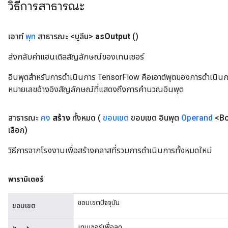
วิธีการสาธารณะ
เอาท์
พุท
สาธารณะ <บูลีน>
as
Output
()
t
ส่งกลับค่าแฮนเดิลสัญลักษณ์ของเทนเซอร์
อินพุตสำหรับการดำเนินการ TensorFlow คือเอาต์พุตของการดำเนินการ T
หมายเลขอ้างอิงสัญลักษณ์ที่แสดงถึงการคำนวณอินพุต
สาธารณะ
คง
สร้าง
ทั้งหมด
(
ขอบเขต
ขอบเขต อินพุต
Operand
<Bo
source
เลือก)
วิธีการจากโรงงานเพื่อสร้างคลาสที่รวมการดำเนินการทั้งหมดใหม่
leOp
พารามิเตอร์
ขอบเขตปัจจุบัน
ขอบเขต
เทนเซอร์เพื่อลด