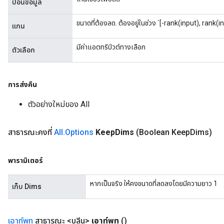
ป้อนข้อมูล
ขนาดที่ต้องลด. ต้องอยู่ในช่วง `[-rank(input), rank(i
แกน
มีค่าแอตทริบิวต์ทางเลือก
ตัวเลือก
การส่งคืน
Flush
ตัวอย่างใหม่ของ All
eHandleOp
สาธารณะคงที่
All
.
Options
Keep
Dims
(Boolean Keep
Dims)
พารามิเตอร์
ureSplit
หากเป็นจริง ให้คงขนาดที่ลดลงโดยมีความยาว 1
เก็บ Dims
เอาท์พุท
สาธารณะ <บูลีน>
เอาท์พุท
()