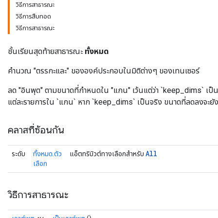
วิธีการสาธารณะ
วิธีการสืบทอด
วิธีการสาธารณะ
ชั้นเรียนสุดท้ายสาธารณะ
ทั้งหมด
คำนวณ "ตรรกะและ" ขององค์ประกอบในมิติต่างๆ ของเทนเซอร์
ลด "อินพุต" ตามขนาดที่กำหนดใน "แกน" เว้นแต่ว่า `keep_dims` เป็
แต่ละรายการใน `แกน` หาก `keep_dims` เป็นจริง ขนาดที่ลดลงจะยังค
คลาสที่ซ้อนกัน
All
ระดับ
ทั้งหมด.ตัว
แอ็ตทริบิวต์ทางเลือกสำหรับ
เลือก
วิธีการสาธารณะ