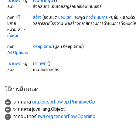
เอาต์พุต
<บู
เป็นเอาท์พุต
()
ลีน>
ส่งกลับค่าแฮนเดิลสัญลักษณ์ของเทนเซอร์
คงที่ <T
สร้าง
(ขอบเขต
ขอบเขต
, อินพุต
ตัวดำเนินการ
<บูลีน>, แกนตัว
ขยาย
วิธีการจากโรงงานเพื่อสร้างคลาสที่รวมการดำเนินการทั้งหมดให
หมายเลข>
ทั้งหมด
คงที่
KeepDims
(บูลีน KeepDims)
All.Options
เอาต์พุต
<บู
เอาท์พุท
()
ลีน>
เทนเซอร์ที่ลดลง
วิธีการสืบทอด
จากคลาส
org.tensorflow.op.PrimitiveOp
จากคลาส java.lang.Object
จากอินเทอร์
เฟซ org.tensorflow.Operand