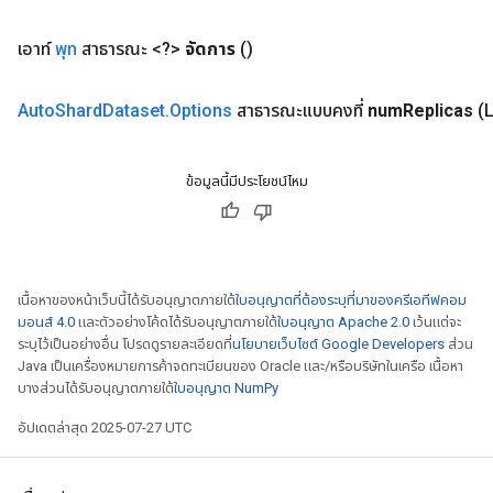
เอาท์
พุท
สาธารณะ <?>
จัดการ
()
Auto
Shard
Dataset
.
Options
สาธารณะแบบคงที่
num
Replicas
(
ข้อมูลนี้มีประโยชน์ไหม
เนื้อหาของหน้าเว็บนี้ได้รับอนุญาตภายใต้
ใบอนุญาตที่ต้องระบุที่มาของครีเอทีฟคอม
มอนส์ 4.0
และตัวอย่างโค้ดได้รับอนุญาตภายใต้
ใบอนุญาต Apache 2.0
เว้นแต่จะ
ระบุไว้เป็นอย่างอื่น โปรดดูรายละเอียดที่
นโยบายเว็บไซต์ Google Developers
ส่วน
Java เป็นเครื่องหมายการค้าจดทะเบียนของ Oracle และ/หรือบริษัทในเครือ เนื้อหา
บางส่วนได้รับอนุญาตภายใต้
ใบอนุญาต NumPy
อัปเดตล่าสุด 2025-07-27 UTC