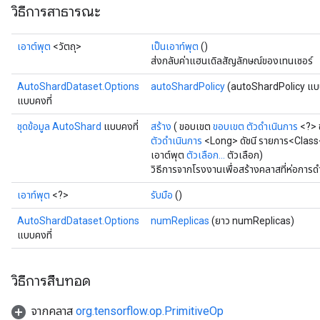
วิธีการสาธารณะ
เอาต์พุต
<วัตถุ>
เป็นเอาท์พุต
()
ส่งกลับค่าแฮนเดิลสัญลักษณ์ของเทนเซอร์
AutoShardDataset.Options
autoShardPolicy
(autoShardPolicy แบ
แบบคงที่
ชุดข้อมูล AutoShard
แบบคงที่
สร้าง
( ขอบเขต
ขอบเขต
ตัวดำเนินการ
<?> ช
ตัวดำเนินการ
<Long> ดัชนี รายการ<Class
เอาต์พุต
ตัวเลือก...
ตัวเลือก)
วิธีการจากโรงงานเพื่อสร้างคลาสที่ห่อกา
t
เอาท์พุต
<?>
รับมือ
()
AutoShardDataset.Options
numReplicas
(ยาว numReplicas)
แบบคงที่
วิธีการสืบทอด
source
จากคลาส
org.tensorflow.op.PrimitiveOp