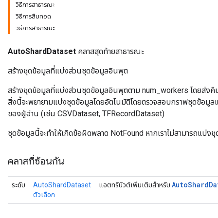
วิธีการสาธารณะ
วิธีการสืบทอด
วิธีการสาธารณะ
AutoShardDataset
คลาสสุดท้ายสาธารณะ
สร้างชุดข้อมูลที่แบ่งส่วนชุดข้อมูลอินพุต
สร้างชุดข้อมูลที่แบ่งส่วนชุดข้อมูลอินพุตตาม num_workers โดยส่งคืนชุ
สิ่งนี้จะพยายามแบ่งชุดข้อมูลโดยอัตโนมัติโดยตรวจสอบกราฟชุดข้อมูล
ของผู้อ่าน (เช่น CSVDataset, TFRecordDataset)
ชุดข้อมูลนี้จะทำให้เกิดข้อผิดพลาด NotFound หากเราไม่สามารถแบ่งชุด
คลาสที่ซ้อนกัน
Auto
Shard
Da
ระดับ
AutoShardDataset
แอตทริบิวต์เพิ่มเติมสำหรับ
ตัวเลือก