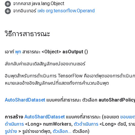
จากคลาส java.lang.Object
จากอินเทอร์
เฟซ org.tensorflow.Operand
leOp
วิธีการสาธารณะ
เอาท์
พุท
สาธารณะ <Object>
as
Output
()
ส่งกลับค่าแฮนเดิลสัญลักษณ์ของเทนเซอร์
อินพุตสำหรับการดำเนินการ TensorFlow คือเอาต์พุตของการดำเนินการ T
หมายเลขอ้างอิงสัญลักษณ์ที่แสดงถึงการคำนวณอินพุต
Auto
Shard
Dataset
แบบคงที่สาธารณะ
ตัวเลือก
auto
Shard
Polic
Flush
การสร้าง
Auto
Shard
Dataset
แบบคงที่สาธารณะ
(ขอบเขต
ขอบเข
ดำเนินการ
<Long> num
Workers
,
ตัวดำเนินการ
<Long> ดัชนี
,
ราย
eHandleOp
รูปร่าง
> รูปร่างเอาต์พุต
,
ตัวเลือก
.
.
.
ตัวเลือก)