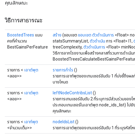
Flush
คุณลักษณะ
วิธีการสาธารณะ
eHandleOp
BoostedTrees
แบบ
สร้าง
(ขอบเขต
ขอบเขต
ตัวดำเนินการ
<Float> no
คงที่คำนวณ
statsSummaryList,
ตัวดำเนิน
การ <Float> l1,
BestGainsPerFeature
treeComplexity,
ตัวดำเนินการ
<Float> minNod
ureSplit
วิธีการจากโรงงานเพื่อสร้างคลาสที่รวมการดำเนิน
BoostedTreesCalculateBestGainsPerFeature
รายการ <
เอาต์พุต
รายการกำไร
()
<ลอย>>
รายการเอาท์พุตของเทนเซอร์อันดับ 1 ที่บ่งชี้ถึงผลก
บางโหนด
รายการ <
เอาต์พุต
leftNodeContribsList
()
<ลอย>>
รายการเทนเซอร์อันดับ 2 ที่ระบุการมีส่วนร่วมขอ
ประกอบเทนเซอร์ในเอาต์พุต node_ids_list) ไปยั
คุณลักษณะ
รายการ <
เอาท์พุต
nodeIdsList
()
<จำนวนเต็ม>>
รายการเอาต์พุตของเทนเซอร์อันดับ 1 ที่ระบุรหัสโ