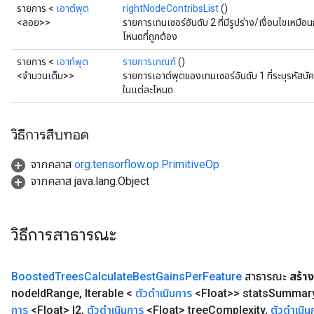
รายการ <
เอาต์พุต
rightNodeContribsList
()
<ลอย>>
รายการเทนเซอร์อันดับ 2 ที่มีรูปร่าง/เงื่อนไขเหมือ
โหนดที่ถูกต้อง
รายการ <
เอาท์พุต
รายการเกณฑ์
()
<จำนวนเต็ม>>
รายการเอาต์พุตของเทนเซอร์อันดับ 1 ที่ระบุรหัสบั
ในแต่ละโหนด
วิธีการสืบทอด
จากคลาส
org.tensorflow.op.PrimitiveOp
จากคลาส java.lang.Object
วิธีการสาธารณะ
Boosted
Trees
Calculate
Best
Gains
Per
Feature
สาธารณะ
สร้าง
node
Id
Range
,
Iterable <
ตัวดำเนินการ
<Float>> stats
Summar
การ
<Float> l2
,
ตัวดำเนินการ
<Float> tree
Complexity
,
ตัวดำเนิน