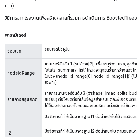
ยาว)
วิธีการจากโรงงานเพื่อสร้างคลาสที่รวมการดำเนินการ BoostedTree
พารามิเตอร์
ขอบเขตปัจจุบัน
ขอบเขต
เทนเซอร์อันดับ 1 (รูปร่าง=[2]) เพื่อระบุช่วง [แรก, สุ
`stats_summary_list` โหนดจะถูกวนซ้ำระหว่างสองโหนดท
nodeIdRange
ในช่วง (node_id_range[0], node_id_range[1])` (โปร
เฉพาะ)
รายการเทนเซอร์อันดับ 3 (#shape=[max_splits, bucket
รายการสรุปสถิติ
สเซียน) ต่อโหนดต่อที่เก็บข้อมูลสำหรับแต่ละฟีเจอร์ มิต
ได้ใช้องค์ประกอบทั้งหมดของเมตริกซ์ แต่จะมีการใช้เฉพาะด
ปัจจัยการทำให้เป็นมาตรฐาน l1 ต่อน้ำหนักใบไม้ ตามอินส
l1
ปัจจัยการทำให้เป็นมาตรฐาน l2 ต่อน้ำหนักใบ ตามอินสแต
l2