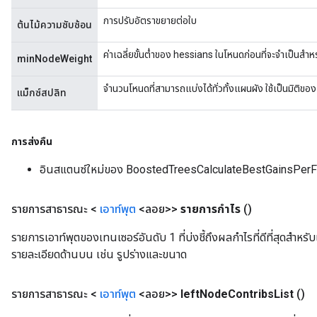
การปรับอัตราขยายต่อใบ
ต้นไม้ความซับซ้อน
ค่าเฉลี่ยขั้นต่ำของ hessians ในโหนดก่อนที่จะจำเป็นส
minNodeWeight
จำนวนโหนดที่สามารถแบ่งได้ทั่วทั้งแผนผัง ใช้เป็นมิติขอ
แม็กซ์สปลิท
การส่งคืน
อินสแตนซ์ใหม่ของ BoostedTreesCalculateBestGainsPerF
รายการสาธารณะ <
เอาท์พุต
<ลอย>>
รายการกำไร
()
รายการเอาท์พุตของเทนเซอร์อันดับ 1 ที่บ่งชี้ถึงผลกำไรที่ดีที่สุดสำหร
รายละเอียดด้านบน เช่น รูปร่างและขนาด
รายการสาธารณะ <
เอาท์พุต
<ลอย>>
left
Node
Contribs
List
()