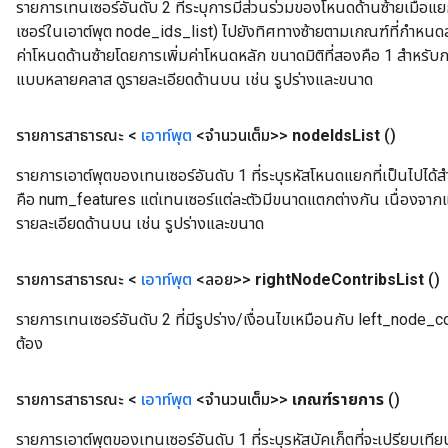
รายการเทนเซอร์อันดับ 2 ที่ระบุการมีส่วนร่วมของโหนดด้านซ้ายเม
เซอร์ในเอาต์พุต node_ids_list) ไปยังทิศทางซ้ายตามเกณฑ์ที่กำหนดสำ
ค่าโหนดด้านซ้ายโดยการเพิ่มค่าโหนดหลัก ขนาดมิติที่สองคือ 1 สำหรับก
แบบหลายคลาส ดูรายละเอียดด้านบน เช่น รูปร่างและขนาด
รายการสาธารณะ <
เอาท์พุต
<จำนวนเต็ม>>
node
Ids
List
()
รายการเอาต์พุตของเทนเซอร์อันดับ 1 ที่ระบุรหัสโหนดแยกที่เป็นไปไ
คือ num_features แต่เทนเซอร์แต่ละตัวมีขนาดแตกต่างกัน เนื่องจากแต่ล
รายละเอียดด้านบน เช่น รูปร่างและขนาด
รายการสาธารณะ <
เอาท์พุต
<ลอย>>
right
Node
Contribs
List
()
รายการเทนเซอร์อันดับ 2 ที่มีรูปร่าง/เงื่อนไขเหมือนกับ left_node_con
ต้อง
รายการสาธารณะ <
เอาท์พุต
<จำนวนเต็ม>>
เกณฑ์รายการ
()
Batch
รายการเอาต์พุตของเทนเซอร์อันดับ 1 ที่ระบุรหัสบัคเก็ตที่จะเปรียบเ