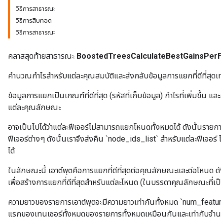
วิธีการสาธารณะ
วิธีการสืบทอด
วิธีการสาธารณะ
source
คลาสสุดท้ายสาธารณะ
BoostedTreesCalculateBestGainsPer
leOp
คำนวณกำไรสำหรับแต่ละคุณสมบัติและส่งกลับข้อมูลการแยกที่ดีที่สุดเท่า
ข้อมูลการแยกเป็นเกณฑ์ที่ดีที่สุด (รหัสที่เก็บข้อมูล) กำไรที่เพิ่มขึ
แต่ละคุณลักษณะ
อาจเป็นไปได้ว่าแต่ละฟีเจอร์ไม่สามารถแยกโหนดทั้งหมดได้ ดังนั้นรายก
ฟีเจอร์ต่างๆ ดังนั้นเราจึงส่งคืน `node_ids_list` สำหรับแต่ละฟีเจอร์
ได้
ในลักษณะนี้ เอาต์พุตคือการแยกที่ดีที่สุดต่อคุณลักษณะและต่อโหนด ดั
เพื่อสร้างการแยกที่ดีที่สุดสำหรับแต่ละโหนด (ในบรรดาคุณลักษณะที่เป็
ความยาวของรายการเอาต์พุตจะมีความยาวเท่ากันทั้งหมด `num_features`
แรกของเทนเซอร์ทั้งหมดของรายการทั้งหมดเหมือนกันและเท่ากับจำนว