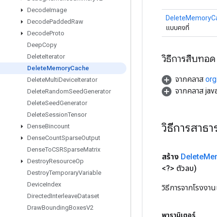
Decode
Image
DeleteMemoryC
Decode
Padded
Raw
แบบคงที่
Decode
Proto
Deep
Copy
วิธีการสืบทอด
Delete
Iterator
Delete
Memory
Cache
จากคลาส
org
Delete
Multi
Device
Iterator
จากคลาส java
Delete
Random
Seed
Generator
Delete
Seed
Generator
Delete
Session
Tensor
วิธีการสาธ
Dense
Bincount
Dense
Count
Sparse
Output
Dense
To
CSRSparse
Matrix
สร้าง
Delete
Me
Destroy
Resource
Op
<?> ตัวลบ)
Destroy
Temporary
Variable
Device
Index
วิธีการจากโรงงา
Directed
Interleave
Dataset
Draw
Bounding
Boxes
V2
พารามิเตอร์