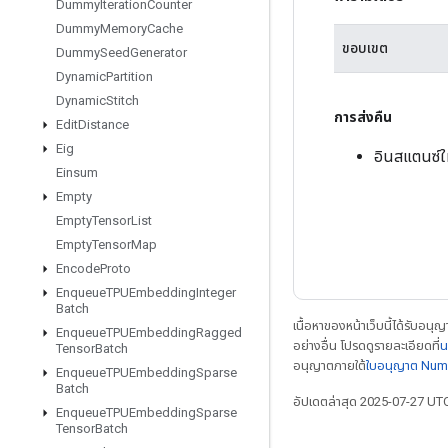
Dummy
Iteration
Counter
Dummy
Memory
Cache
ขอบเขต
Dummy
Seed
Generator
Dynamic
Partition
Dynamic
Stitch
การส่งคืน
Edit
Distance
Eig
อินสแตนซ์
Einsum
Empty
Empty
Tensor
List
Empty
Tensor
Map
Encode
Proto
Enqueue
TPUEmbedding
Integer
Batch
เนื้อหาของหน้าเว็บนี้ได้รับอนุ
Enqueue
TPUEmbedding
Ragged
อย่างอื่น โปรดดูรายละเอียดที่
น
Tensor
Batch
อนุญาตภายใต้
ใบอนุญาต Num
Enqueue
TPUEmbedding
Sparse
Batch
อัปเดตล่าสุด 2025-07-27 UT
Enqueue
TPUEmbedding
Sparse
Tensor
Batch