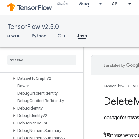
ติดตั้ง
เรียนรู้
API
CrossReplicaSum
CudnnRNNBackpropV3
CudnnRNNCanonicalToParamsV2
TensorFlow v2.5.0
CudnnRNNParamsToCanonicalV2
CudnnRNNV3
ภาพรวม
Python
C++
Java
CumulativeLogsumexp
Data
Service
Dataset
Data
Service
Dataset
V2
Dataset
Cardinality
Dataset
From
Graph
Dataset
To
Graph
V2
Dawsn
TensorFlow
API
Debug
Gradient
Identity
Delete
Debug
Gradient
Ref
Identity
Debug
Identity
Debug
Identity
V2
คลาสสุดท้ายสาธ
Debug
Nan
Count
Debug
Numeric
Summary
วิธีการสาธาร
Debug
Numeric
Summary
V2