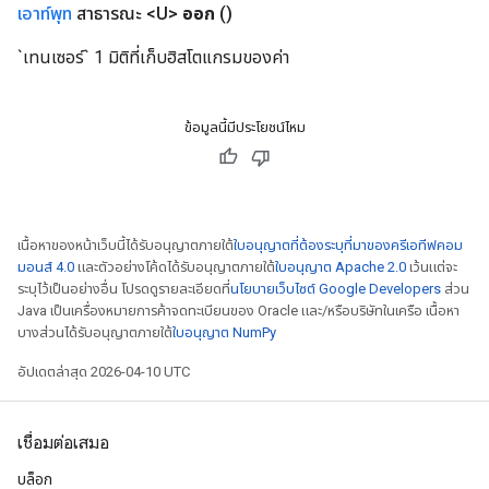
เอาท์พุท
สาธารณะ <U>
ออก
()
`เทนเซอร์` 1 มิติที่เก็บฮิสโตแกรมของค่า
ข้อมูลนี้มีประโยชน์ไหม
เนื้อหาของหน้าเว็บนี้ได้รับอนุญาตภายใต้
ใบอนุญาตที่ต้องระบุที่มาของครีเอทีฟคอม
มอนส์ 4.0
และตัวอย่างโค้ดได้รับอนุญาตภายใต้
ใบอนุญาต Apache 2.0
เว้นแต่จะ
ระบุไว้เป็นอย่างอื่น โปรดดูรายละเอียดที่
นโยบายเว็บไซต์ Google Developers
ส่วน
Java เป็นเครื่องหมายการค้าจดทะเบียนของ Oracle และ/หรือบริษัทในเครือ เนื้อหา
บางส่วนได้รับอนุญาตภายใต้
ใบอนุญาต NumPy
อัปเดตล่าสุด 2026-04-10 UTC
เชื่อมต่อเสมอ
บล็อก