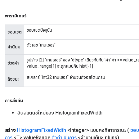
พารามิเตอร์
ขอบเขตปัจจุบัน
ขอบเขต
ตัวเลข 'เทนเซอร์'
ค่านิยม
รูปร่าง [2] `เทนเซอร์` ของ 'dtype' เดียวกันกับ 'ค่า' ค่า <= value
ช่วงค่า
value_range[1] จะถูกแมปกับ hist[-1]
สเกลาร์ `int32 เทนเซอร์` จำนวนถังฮิสโตแกรม
ถังขยะ
การส่งคืน
อินสแตนซ์ใหม่ของ HistogramFixedWidth
สร้าง
Histogram
Fixed
Width
<Integer> แบบคงที่สาธารณะ
(
ขอบ
การ
<T> value
Range
ตัวดำเนินการ
<จำนวนเต็ม> nbins)