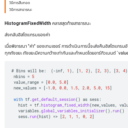
วิธีการสืบทอด
วิธีการสาธารณะ
HistogramFixedWidth
คลาสสุดท้ายสาธารณะ
ส่งกลับฮิสโตแกรมของค่า
เมื่อพิจารณา "ค่า" ของเทนเซอร์ การดำเนินการนี้จะส่งคืนฮิสโตแกรมอั
ทุกถังขยะ ถังขยะมีความกว้างเท่ากันและกำหนดโดยอาร์กิวเมนต์ `valu
#
Bins
will
be
:
(
-
inf
,
1
),
[
1
,
2
),
[
2
,
3
),
[
3
,
4
)
nbins
=
5
value_range
=
[
0.0
,
5.0
]
new_values
=
[-
1.0
,
0.0
,
1.5
,
2.0
,
5.0
,
15
]
with
tf
.
get_default_session
()
as
sess
:
hist
=
tf
.
histogram_fixed_width
(
new_values
,
val
variables
.
global_variables_initializer
().
run
()
sess
.
run
(
hist
)
=
>
[
2
,
1
,
1
,
0
,
2
]