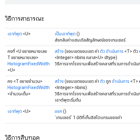
วิธีการสาธารณะ
เอาท์พุต
<U>
เป็นเอาท์พุต
()
ส่งกลับค่าแฮนเดิลสัญลักษณ์ของเทนเซอร์
คงที่ <U ขยายหมายเลข
สร้าง
(ขอบเขตขอบเขต ค่า
ตัว
ดำเนินการ
<T> ตัว
T ขยายหมายเลข>
<Integer> nbins คลาส<U> dtype)
HistogramFixedWidth
วิธีการจากโรงงานเพื่อสร้างคลาสที่รวมการดำเนิ
<U>
คง <T ขยายจำนวน>
สร้าง
(ขอบเขตขอบเขต ค่า
ตัว
ถูก
ดำเนินการ
<T> ค
HistogramFixedWidth
<Integer> nbins)
<จำนวนเต็ม>
วิธีการจากโรงงานเพื่อสร้างคลาสที่รวมการดำเนิ
เอาต์พุตเริ่มต้น
sGradAccumDebug
rs
เอาท์พุต
<U>
ออก
()
ersGradAccumDebug
`เทนเซอร์` 1 มิติที่เก็บฮิสโตแกรมของค่า
rs
ersGradAccumDebug
วิธีการสืบทอด
Parameters