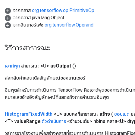
จากคลาส
org.tensorflow.op.PrimitiveOp
GradAccumDebug
จากคลาส java.lang.Object
rParameters
จากอินเทอร์เฟซ
org.tensorflow.Operand
torParametersGradAccumDebug
Parameters
ters
วิธีการสาธารณะ
tersGradAccumDebug
arameters
ParametersGradAccumDebug
เอาท์พุท
สาธารณะ <U>
as
Output
()
meters
ส่งกลับค่าแฮนเดิลสัญลักษณ์ของเทนเซอร์
ametersGradAccumDebug
rs
อินพุตสำหรับการดำเนินการ TensorFlow คือเอาต์พุตของการดำเนินการ T
ersGradAccumDebug
หมายเลขอ้างอิงสัญลักษณ์ที่แสดงถึงการคำนวณอินพุต
tDescentParameters
ntDescentParametersGradAccumDebug
Histogram
Fixed
Width
<U> แบบคงที่สาธารณะ
สร้าง
(
ขอบเขต
ขอ
<T> value
Range
ตัวดำเนินการ
<จำนวนเต็ม> nbins คลาส<U> dty
วิธีการจากโรงงานเพื่อสร้างคลาสที่รวมการดำเนินการ HistogramFix