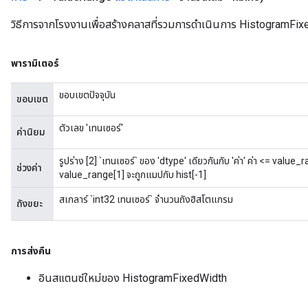
วิธีการจากโรงงานเพื่อสร้างคลาสที่รวมการดำเนินการ HistogramFixed
พารามิเตอร์
ขอบเขตปัจจุบัน
ขอบเขต
ตัวเลข 'เทนเซอร์'
ค่านิยม
รูปร่าง [2] `เทนเซอร์` ของ 'dtype' เดียวกันกับ 'ค่า' ค่า <= value
ช่วงค่า
value_range[1] จะถูกแมปกับ hist[-1]
สเกลาร์ `int32 เทนเซอร์` จำนวนถังฮิสโตแกรม
ถังขยะ
การส่งคืน
อินสแตนซ์ใหม่ของ HistogramFixedWidth