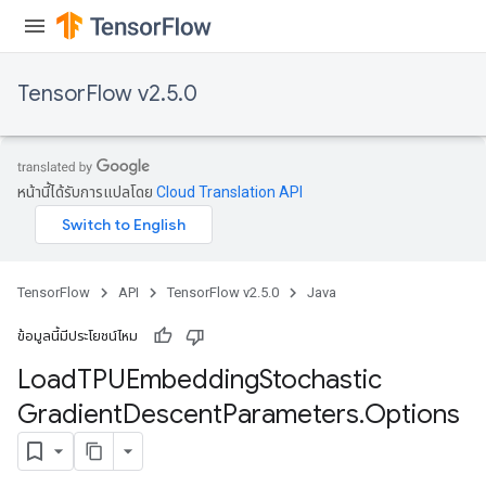
rs
ersGradAccumDebug
Parameters
TensorFlow v2.5.0
GradAccumDebug
rParameters
torParametersGradAccumDebug
หน้านี้ได้รับการแปลโดย
Cloud Translation API
Parameters
ters
tersGradAccumDebug
arameters
TensorFlow
API
TensorFlow v2.5.0
Java
ParametersGradAccumDebug
meters
ข้อมูลนี้มีประโยชน์ไหม
ametersGradAccumDebug
Load
TPUEmbedding
Stochastic
rs
Gradient
Descent
Parameters
.
Options
ersGradAccumDebug
tDescentParameters