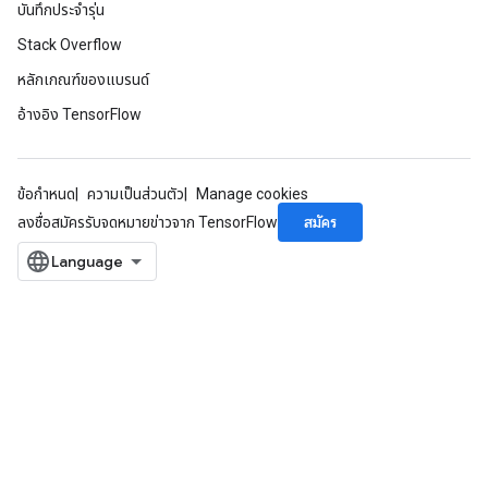
บันทึกประจำรุ่น
Stack Overflow
หลักเกณฑ์ของแบรนด์
อ้างอิง TensorFlow
ข้อกำหนด
ความเป็นส่วนตัว
Manage cookies
ize
สมัคร
ลงชื่อสมัครรับจดหมายข่าวจาก TensorFlow
Requantize
ize
AndReluAndRequantize
u
uAndRequantize