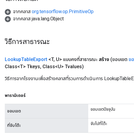
จากคลาส
org.tensorflow.op.PrimitiveOp
จากคลาส java.lang.Object
วิธีการสาธารณะ
Lookup
Table
Export
<T
,
U> แบบคงที่สาธารณะ
สร้าง
(ขอบเขต
ขอ
Class<T> Tkeys
,
Class<U> Tvalues)
วิธีการจากโรงงานเพื่อสร้างคลาสที่รวมการดำเนินการ LookupTableE
พารามิเตอร์
ขอบเขตปัจจุบัน
ขอบเขต
จับไปที่โต๊ะ
ที่จับโต๊ะ