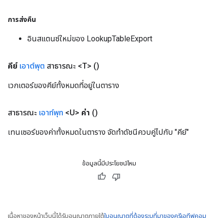
การส่งคืน
อินสแตนซ์ใหม่ของ LookupTableExport
คีย์
เอาต์พุต
สาธารณะ <T>
()
เวกเตอร์ของคีย์ทั้งหมดที่อยู่ในตาราง
สาธารณะ
เอาท์พุท
<U>
ค่า
()
เทนเซอร์ของค่าทั้งหมดในตาราง จัดทำดัชนีควบคู่ไปกับ "คีย์"
ข้อมูลนี้มีประโยชน์ไหม
เนื้อหาของหน้าเว็บนี้ได้รับอนุญาตภายใต้
ใบอนุญาตที่ต้องระบุที่มาของครีเอทีฟคอม