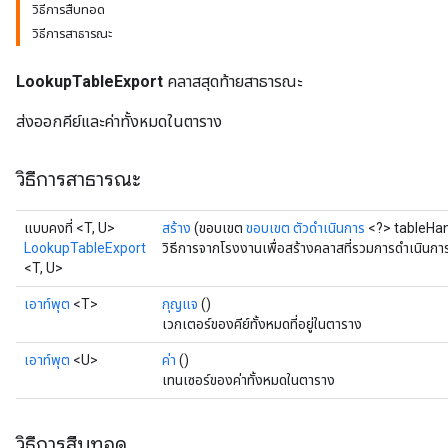
วิธีการสืบทอด
วิธีการสาธารณะ
LookupTableExport
คลาสสุดท้ายสาธารณะ
ส่งออกคีย์และค่าทั้งหมดในตาราง
วิธีการสาธารณะ
แบบคงที่ <T, U>
สร้าง
(ขอบเขต
ขอบเขต
ตัวดำเนินการ
<?> tableHan
LookupTableExport
วิธีการจากโรงงานเพื่อสร้างคลาสที่รวมการดำเนินก
<T, U>
เอาท์พุต
<T>
กุญแจ
()
เวกเตอร์ของคีย์ทั้งหมดที่อยู่ในตาราง
เอาท์พุต
<U>
ค่า
()
เทนเซอร์ของค่าทั้งหมดในตาราง
วิธีการสืบทอด