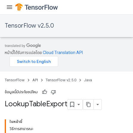
rs
ersGradAccumDebug
Parameters
TensorFlow v2.5.0
GradAccumDebug
rParameters
torParametersGradAccumDebug
หน้านี้ได้รับการแปลโดย
Cloud Translation API
Parameters
ters
tersGradAccumDebug
arameters
TensorFlow
API
TensorFlow v2.5.0
Java
ParametersGradAccumDebug
meters
ข้อมูลนี้มีประโยชน์ไหม
ametersGradAccumDebug
Lookup
Table
Export
rs
ersGradAccumDebug
tDescentParameters
ในหน้านี้
ntDescentParametersGradAccumDebug
วิธีการสาธารณะ