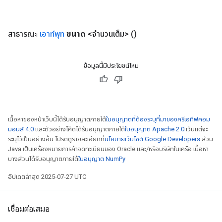
สาธารณะ
เอาท์พุท
ขนาด
<จำนวนเต็ม>
()
ข้อมูลนี้มีประโยชน์ไหม
เนื้อหาของหน้าเว็บนี้ได้รับอนุญาตภายใต้
ใบอนุญาตที่ต้องระบุที่มาของครีเอทีฟคอม
มอนส์ 4.0
และตัวอย่างโค้ดได้รับอนุญาตภายใต้
ใบอนุญาต Apache 2.0
เว้นแต่จะ
ระบุไว้เป็นอย่างอื่น โปรดดูรายละเอียดที่
นโยบายเว็บไซต์ Google Developers
ส่วน
Java เป็นเครื่องหมายการค้าจดทะเบียนของ Oracle และ/หรือบริษัทในเครือ เนื้อหา
บางส่วนได้รับอนุญาตภายใต้
ใบอนุญาต NumPy
อัปเดตล่าสุด 2025-07-27 UTC
เชื่อมต่อเสมอ