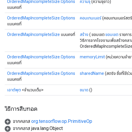
OrderedMapIncompleteSize.Options
ความจุ
(ความจุยาว)
แบบคงที่
OrderedMapIncompleteSize.Options
คอนเทนเนอร์
(คอนเทนเนอร์สตร
แบบคงที่
OrderedMapIncompleteSize
แบบคงที่
สร้าง
( ขอบเขต
ขอบเขต
รายการ
วิธีการจากโรงงานเพื่อสร้างคลา
OrderedMapIncompleteSize 
OrderedMapIncompleteSize.Options
memoryLimit
(หน่วยความจำยา
แบบคงที่
OrderedMapIncompleteSize.Options
sharedName
(สตริง ชื่อที่ใช้ร่
แบบคงที่
เอาต์พุต
<จำนวนเต็ม>
ขนาด
()
ize
วิธีการสืบทอด
จากคลาส
org.tensorflow.op.PrimitiveOp
จากคลาส java.lang.Object
Requantize