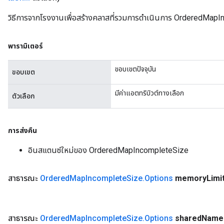
วิธีการจากโรงงานเพื่อสร้างคลาสที่รวมการดำเนินการ OrderedMapI
พารามิเตอร์
ขอบเขตปัจจุบัน
ขอบเขต
มีค่าแอตทริบิวต์ทางเลือก
ตัวเลือก
การส่งคืน
อินสแตนซ์ใหม่ของ OrderedMapIncompleteSize
สาธารณะ
Ordered
Map
Incomplete
Size
.
Options
memory
Limi
สาธารณะ
Ordered
Map
Incomplete
Size
.
Options
shared
Name