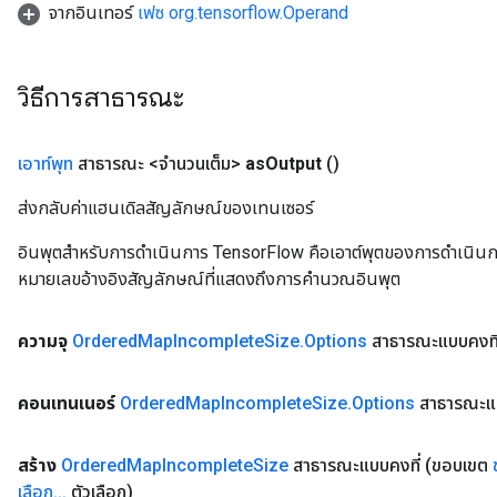
จากอินเทอร์
เฟซ org.tensorflow.Operand
ize
AndReluAndRequantize
u
วิธีการสาธารณะ
uAndRequantize
เอาท์พุท
สาธารณะ <จำนวนเต็ม>
as
Output
()
AndRelu
AndReluAndRequantize
ส่งกลับค่าแฮนเดิลสัญลักษณ์ของเทนเซอร์
อินพุตสำหรับการดำเนินการ TensorFlow คือเอาต์พุตของการดำเนินการ T
ize
หมายเลขอ้างอิงสัญลักษณ์ที่แสดงถึงการคำนวณอินพุต
Requantize
ize
ความจุ
Ordered
Map
Incomplete
Size
.
Options
สาธารณะแบบคงที
คอนเทนเนอร์
Ordered
Map
Incomplete
Size
.
Options
สาธารณะแบ
สร้าง
Ordered
Map
Incomplete
Size
สาธารณะแบบคงที่
(ขอบเขต
เลือก
.
.
.
ตัวเลือก)