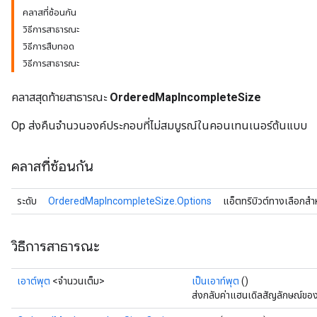
คลาสที่ซ้อนกัน
วิธีการสาธารณะ
วิธีการสืบทอด
วิธีการสาธารณะ
คลาสสุดท้ายสาธารณะ
OrderedMapIncompleteSize
Op ส่งคืนจำนวนองค์ประกอบที่ไม่สมบูรณ์ในคอนเทนเนอร์ต้นแบบ
คลาสที่ซ้อนกัน
ระดับ
OrderedMapIncompleteSize.Options
แอ็ตทริบิวต์ทางเลือกสำ
วิธีการสาธารณะ
เอาต์พุต
<จำนวนเต็ม>
เป็นเอาท์พุต
()
ส่งกลับค่าแฮนเดิลสัญลักษณ์ขอ