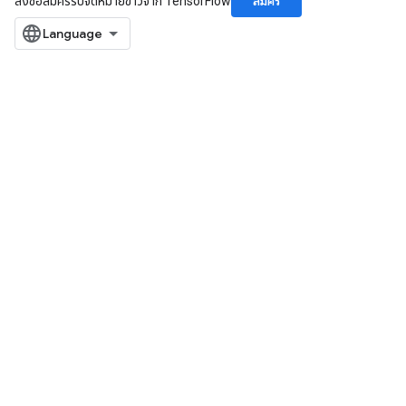
สมัคร
ลงชื่อสมัครรับจดหมายข่าวจาก TensorFlow
m
rs
ersGradAccumDebug
eters
metersGradAccumDebug
ters
metersGradAccumDebug
ropParameters
s
ersGradAccumDebug
atorParameters
imatorParametersGradAccumDebug
ghtParameters
meters
ametersGradAccumDebug
adParameters
radParametersGradAccumDebug
rameters