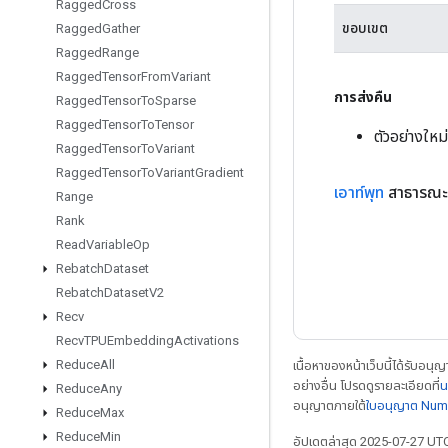
Ragged
Cross
ขอบเขต
Ragged
Gather
Ragged
Range
Ragged
Tensor
From
Variant
การส่งคืน
Ragged
Tensor
To
Sparse
Ragged
Tensor
To
Tensor
ตัวอย่างให
Ragged
Tensor
To
Variant
Ragged
Tensor
To
Variant
Gradient
เอาท์พุท
สาธารณะ
Range
Rank
Read
Variable
Op
Rebatch
Dataset
Rebatch
Dataset
V2
Recv
Recv
TPUEmbedding
Activations
Reduce
All
เนื้อหาของหน้าเว็บนี้ได้รับอนุ
อย่างอื่น โปรดดูรายละเอียดที่
น
Reduce
Any
อนุญาตภายใต้
ใบอนุญาต Num
Reduce
Max
Reduce
Min
อัปเดตล่าสุด 2025-07-27 UT