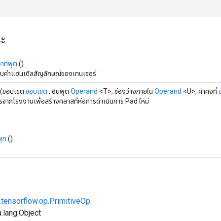
ณะ
อาท์พุต
()
ับค่าแฮนเดิลสัญลักษณ์ของเทนเซอร์
(ขอบเขต
ขอบเขต
, อินพุต
Operand
<T>, ช่องว่างภายใน
Operand
<U>, ค่าคงที่
ารจากโรงงานเพื่อสร้างคลาสที่ห่อการดำเนินการ Pad ใหม่
พุท
()
.tensorflow.op.PrimitiveOp
.lang.Object