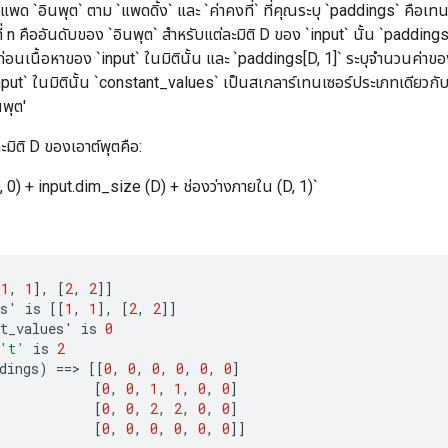
แพด `อินพุต` ตาม `แพดดิ้ง` และ `ค่าคงที่` ที่คุณระบุ `paddings` คือเทน
ที่ n คืออันดับของ `อินพุต` สำหรับแต่ละมิติ D ของ `input` นั้น `paddin
ก่อนเนื้อหาของ `input` ในมิตินั้น และ `paddings[D, 1]` ระบุจำนวนค่าของ 
put` ในมิตินั้น `constant_values` เป็นสเกลาร์เทนเซอร์ประเภทเดียวกับ 'อิน
นพุต'
มิติ D ของเอาต์พุตคือ:
, 0) + input.dim_size (D) + ช่องว่างภายใน (D, 1)`
[
1
,
1
]
,
[
2
,
2
]]
s
'
is
[[
1
,
1
]
,
[
2
,
2
]]
t_values
'
is
0
't'
is
2
dings
)
==
>
[[
0
,
0
,
0
,
0
,
0
,
0
]
[
0
,
0
,
1
,
1
,
0
,
0
]
[
0
,
0
,
2
,
2
,
0
,
0
]
[
0
,
0
,
0
,
0
,
0
,
0
]]