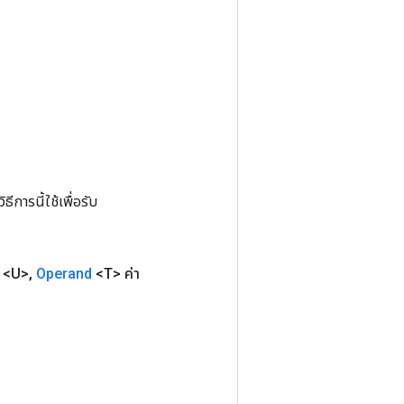
การนี้ใช้เพื่อรับ
น <U>
,
Operand
<T> ค่า