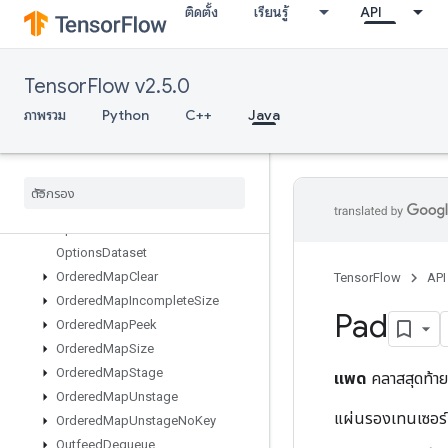
ติดตั้ง
เรียนรู้
API
NearestNeighbors
NextAfter
NextIteration
TensorFlow v2.5.0
NoOp
NonDeterministicInts
ภาพรวม
Python
C++
Java
NonMaxSuppressionV5
Non
Serializable
Dataset
One
Hot
Ones
Like
Optimize
Dataset
V2
Options
Dataset
Ordered
Map
Clear
TensorFlow
API
Ordered
Map
Incomplete
Size
Pad
Ordered
Map
Peek
Ordered
Map
Size
Ordered
Map
Stage
แพด
คลาสสุดท้า
Ordered
Map
Unstage
แผ่นรองเทนเซอร์
Ordered
Map
Unstage
No
Key
Outfeed
Dequeue