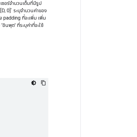
เซอร์จำนวนเต็มที่มีรูป
gs[D, 0]` ระบุจำนวนค่าของ
padding ที่จะเพิ่ม เพิ่ม
พุต' ที่ระบุค่าที่จะใช้