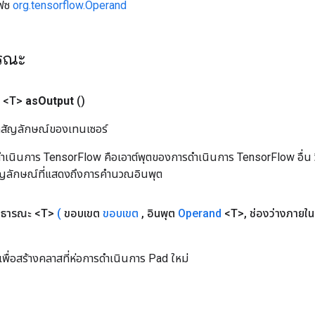
เฟซ
org.tensorflow.Operand
ารณะ
 <T>
as
Output
()
ิลสัญลักษณ์ของเทนเซอร์
เนินการ TensorFlow คือเอาต์พุตของการดำเนินการ TensorFlow อื่น วิธี
ัญลักษณ์ที่แสดงถึงการคำนวณอินพุต
าธารณะ <T>
(
ขอบเขต
ขอบเขต
,
อินพุต
Operand
<T>
,
ช่องว่างภายใ
พื่อสร้างคลาสที่ห่อการดำเนินการ Pad ใหม่