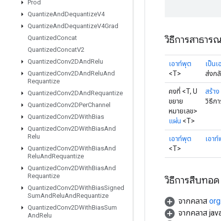
Prod
Quantize
And
Dequantize
V4
Quantize
And
Dequantize
V4Grad
วิธีการสาธาร
Quantized
Concat
Quantized
Concat
V2
Quantized
Conv2DAnd
Relu
เอาท์พุต
เป็นเ
<T>
ส่งกล
Quantized
Conv2DAnd
Relu
And
Requantize
คงที่ <T, U
สร้าง
Quantized
Conv2DAnd
Requantize
ขยาย
วิธีก
Quantized
Conv2DPer
Channel
หมายเลข>
Quantized
Conv2DWith
Bias
แผ่น
<T>
Quantized
Conv2DWith
Bias
And
Relu
เอาท์พุต
เอาท์
<T>
Quantized
Conv2DWith
Bias
And
Relu
And
Requantize
Quantized
Conv2DWith
Bias
And
Requantize
วิธีการสืบทอด
Quantized
Conv2DWith
Bias
Signed
Sum
And
Relu
And
Requantize
จากคลาส
org
Quantized
Conv2DWith
Bias
Sum
จากคลาส java
And
Relu