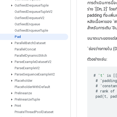
การดำเนินการนี้จะ
Outfeed
Dequeue
Tuple
ร่าง `[Dn, 2]` โดย
Outfeed
Dequeue
Tuple
V2
padding ที่จะเพิ่ม
Outfeed
Dequeue
V2
หลังเนื้อหาของ `in
Outfeed
Enqueue
สำหรับการเติม 'อิ
Outfeed
Enqueue
Tuple
Pad
ขนาดเบาะของแต่ละ
Parallel
Batch
Dataset
`ช่องว่างภายใน (D
Parallel
Concat
Parallel
Dynamic
Stitch
ตัวอย่างเช่น:
Parse
Example
Dataset
V2
Parse
Example
V2
Parse
Sequence
Example
V2
#
't'
is
[
#
'
padding
Placeholder
#
'
constan
Placeholder
With
Default
#
rank
of
Prelinearize
pad
(
t
,
pad
Prelinearize
Tuple
Print
Private
Thread
Pool
Dataset