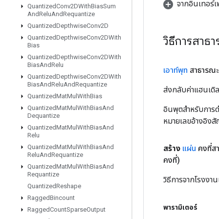
จากอินเทอร์
Quantized
Conv2DWith
Bias
Sum
And
Relu
And
Requantize
Quantized
Depthwise
Conv2D
วิธีการสาธ
Quantized
Depthwise
Conv2DWith
Bias
Quantized
Depthwise
Conv2DWith
Bias
And
Relu
เอาท์พุท
สาธารณะ
Quantized
Depthwise
Conv2DWith
Bias
And
Relu
And
Requantize
ส่งกลับค่าแฮนเด
Quantized
Mat
Mul
With
Bias
Quantized
Mat
Mul
With
Bias
And
อินพุตสำหรับการดำ
Dequantize
หมายเลขอ้างอิงส
Quantized
Mat
Mul
With
Bias
And
Relu
Quantized
Mat
Mul
With
Bias
And
สร้าง
แผ่น
คงที่ส
Relu
And
Requantize
คงที่)
Quantized
Mat
Mul
With
Bias
And
Requantize
วิธีการจากโรงงานเ
Quantized
Reshape
Ragged
Bincount
พารามิเตอร์
Ragged
Count
Sparse
Output