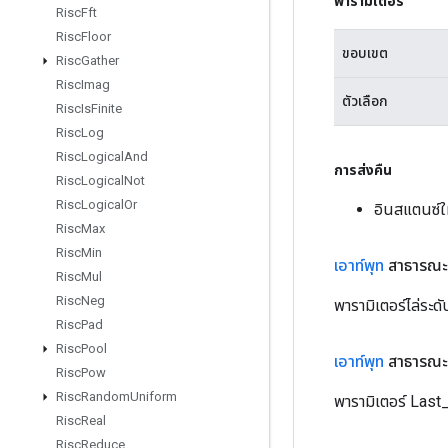
พารามิเตอร์
Risc
Fft
Risc
Floor
ขอบเขต
Risc
Gather
Risc
Imag
ตัวเลือก
Risc
Is
Finite
Risc
Log
Risc
Logical
And
การส่งคืน
Risc
Logical
Not
Risc
Logical
Or
อินสแตนซ์
Risc
Max
Risc
Min
เอาท์พุท
สาธารณะ
Risc
Mul
Risc
Neg
พารามิเตอร์ไล่ระ
Risc
Pad
Risc
Pool
เอาท์พุท
สาธารณะ
Risc
Pow
Risc
Random
Uniform
พารามิเตอร์ Last
Risc
Real
Risc
Reduce