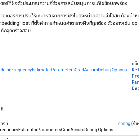
ิเตอร์ที่ฝังตัวประมาณความถี่ด้วยการสนับสนุนการแก้ไขข้อบกพร่อง
ารามิเตอร์การปรับให้เหมาะสมจากการฝังไปยังหน่วยความจำโฮสต์ ต้องนำหน้
dingHost ที่ตั้งค่าการกำหนดค่าตารางฝังที่ถูกต้อง ตัวอย่างเช่น op นี้ใ
ันทึกจุดตรวจสอบ
น
แอ็
Re
dingFrequencyEstimatorParametersGradAccumDebug.Options
Fr
Pa
De
ณะ
งที่
config
(กำห
requencyEstimatorParametersGradAccumDebug.Options