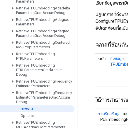
Parameters
เรียกข้อมูลพาราม
Retrieve
TPUEmbedding
Adadelta
Parameters
Grad
Accum
Debug
ปฏิบัติการที่ดึงพ
Retrieve
TPUEmbedding
Adagrad
ConfigureTPUEmbed
Parameters
อัปเดตก่อนที่จะบ
Retrieve
TPUEmbedding
Adagrad
Parameters
Grad
Accum
Debug
Retrieve
TPUEmbedding
Centered
คลาสที่ซ้อนกั
RMSProp
Parameters
Retrieve
TPUEmbedding
ระดับ
ดึงข้อมูล
FTRLParameters
TPUEmbed
Retrieve
TPUEmbedding
FTRLParameters
Grad
Accum
Debug
Retrieve
TPUEmbedding
Frequency
Estimator
Parameters
Retrieve
TPUEmbedding
Frequency
Estimator
Parameters
Grad
Accum
วิธีการสาธาร
Debug
ภาพรวม
การเรียกข้อมูล
แบบค
Options
TPUEmbeddingF
Retrieve
TPUEmbedding
MDLAdagrad
Light
Parameters