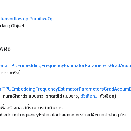
.tensorflow.op.PrimitiveOp
.lang.Object
ารณะ
ข้อมูล TPUEmbedding
Frequency
Estimator
Parameters
Grad
Acc
ดค่าสตริง)
มูล TPUEmbedding
Frequency
Estimator
Parameters
Grad
Accum
,
num
Shards แบบยาว
,
shard
Id แบบยาว
,
ตัวเลือก
.
.
.
ตัวเลือก)
เพื่อสร้างคลาสที่รวมการดำเนินการ
beddingFrequencyEstimatorParametersGradAccumDebug ใหม่