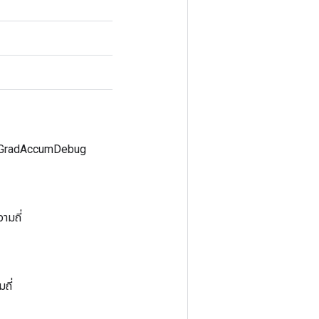
sGradAccumDebug
ามถี่
ถี่