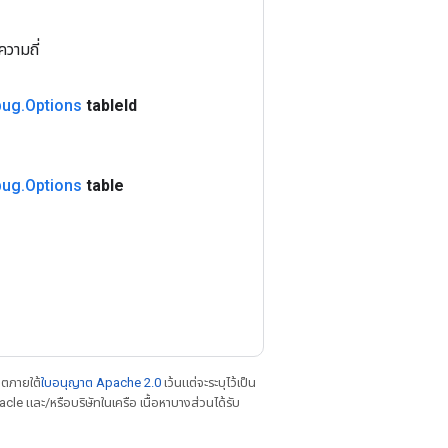
วามถี่
bug
.
Options
table
Id
bug
.
Options
table
าตภายใต้
ใบอนุญาต Apache 2.0
เว้นแต่จะระบุไว้เป็น
le และ/หรือบริษัทในเครือ เนื้อหาบางส่วนได้รับ