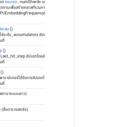
เขต
ขอบเขต
, numShards แบบยาว, ShardId แบบยาว,
ตัวเลือก...
ตัวเลือก)
รงงานเพื่อสร้างคลาสที่รวมการดำเนินการ
TPUEmbeddingFrequencyEstimatorParametersGradAccumDebug
สีสะสม
()
ไล่ระดับ_accumulators อัปเดตโดยอัลกอริธึมการเพิ่มประสิทธิภาพตัว
ถี่
ep
()
 Last_hit_step อัปเดตโดยอัลกอริธึมการหาค่าเหมาะที่สุดสำหรับตัว
ถี่
()
พารามิเตอร์ได้รับการอัปเดตโดยอัลกอริธึมการหาค่าเหมาะที่สุดสำหรับตัว
ถี่
ัสตารางแบบยาว)
e
(ชื่อตารางสตริง)