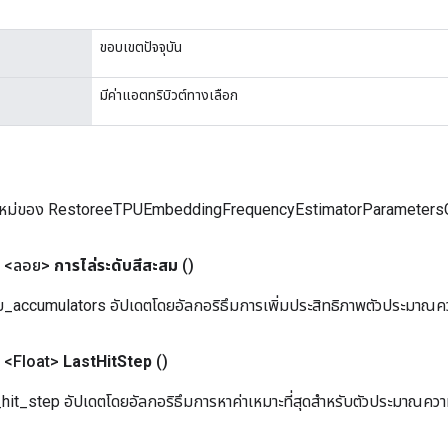
ขอบเขตปัจจุบัน
มีค่าแอตทริบิวต์ทางเลือก
ใหม่ของ RestoreeTPUEmbeddingFrequencyEstimatorParameter
 <ลอย>
การไล่ระดับสีสะสม
()
ดับ_accumulators อัปเดตโดยอัลกอริธึมการเพิ่มประสิทธิภาพตัวประมาณคว
 <Float>
Last
Hit
Step
()
_hit_step อัปเดตโดยอัลกอริธึมการหาค่าเหมาะที่สุดสำหรับตัวประมาณความ