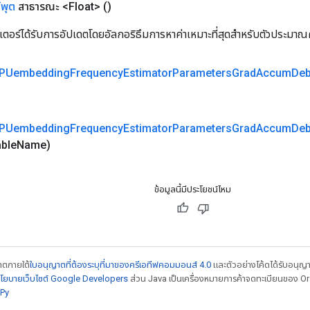
์พุต
สาธารณะ <Float>
()
เตอร์ได้รับการอัปเดตโดยอัลกอริธึมการหาค่าเหมาะที่สุดสำหรับตัวประมาณค
TPUembedding
Frequency
Estimator
Parameters
Grad
Accum
De
TPUembedding
Frequency
Estimator
Parameters
Grad
Accum
De
able
Name)
ข้อมูลนี้มีประโยชน์ไหม
ญาตภายใต้
ใบอนุญาตที่ต้องระบุที่มาของครีเอทีฟคอมมอนส์ 4.0
และตัวอย่างโค้ดได้รับอนุญ
โยบายเว็บไซต์ Google Developers
ส่วน Java เป็นเครื่องหมายการค้าจดทะเบียนของ Orac
Py