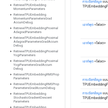
การเรียกข้อมูล
แบบค
Retrieve
TPUEmbedding
TPUEmbeddingF
Momentum
Parameters
Retrieve
TPUEmbedding
Momentum
Parameters
Grad
Accum
Debug
เอาท์พุต
<โฟลต>
Retrieve
TPUEmbedding
Proximal
Adagrad
Parameters
Retrieve
TPUEmbedding
Proximal
Adagrad
Parameters
Grad
Accum
เอาท์พุต
<โฟลต>
Debug
Retrieve
TPUEmbedding
Proximal
Yogi
Parameters
Retrieve
TPUEmbedding
Proximal
เอาท์พุต
<โฟลต>
Yogi
Parameters
Grad
Accum
Debug
Retrieve
TPUEmbedding
RMSProp
Parameters
การเรียกข้อมูล
แบบค
Retrieve
TPUEmbedding
RMSProp
TPUEmbeddingF
Parameters
Grad
Accum
Debug
การเรียกข้อมูล
แบบค
Retrieve
TPUEmbedding
Stochastic
Gradient
Descent
TPUEmbeddingF
Parameters
Retrieve
TPUEmbedding