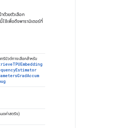
าด้วยตัวเลือก
ช้เพื่อดึงพารามิเตอร์ที่
ตทริบิวต์ทางเลือกสำหรับ
trieve
TPUEmbedding
equency
Estimator
rameters
Grad
Accum
bug
นดค่าสตริง)