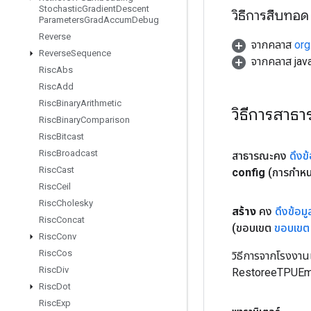
Stochastic
Gradient
Descent
วิธีการสืบทอด
Parameters
Grad
Accum
Debug
Reverse
จากคลาส
org
Reverse
Sequence
จากคลาส java
Risc
Abs
Risc
Add
Risc
Binary
Arithmetic
วิธีการสาธ
Risc
Binary
Comparison
Risc
Bitcast
Risc
Broadcast
สาธารณะคง
ดึง
Risc
Cast
config
(การกำหน
Risc
Ceil
Risc
Cholesky
สร้าง
คง
ดึงข้อ
Risc
Concat
(ขอบเขต
ขอบเขต
Risc
Conv
Risc
Cos
วิธีการจากโรงงาน
Risc
Div
RestoreeTPUEm
Risc
Dot
Risc
Exp