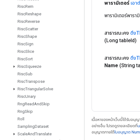
พารามิเตอร์
เอาต
Risc
Rem
Risc
Reshape
พารามิเตอร์พารามิ
Risc
Reverse
Risc
Scatter
สาธารณะคง
ดึง
Risc
Shape
(Long table
Id)
Risc
Sign
Risc
Slice
สาธารณะคง
ดึง
Risc
Sort
Name
(String t
Risc
Squeeze
Risc
Sub
Risc
Transpose
Risc
Triangular
Solve
Risc
Unary
Rng
Read
And
Skip
Rng
Skip
Roll
เนื้อหาของหน้าเว็บนี้ได้รับอนุ
อย่างอื่น โปรดดูรายละเอียดที่
น
Sampling
Dataset
อนุญาตภายใต้
ใบอนุญาต Num
Scale
And
Translate