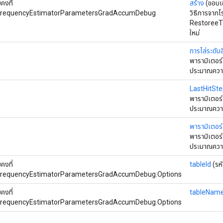
งที่
สร้าง
(ขอบ
requencyEstimatorParametersGradAccumDebug
วิธีการจากโ
Restoree
ใหม่
การไล่ระดับ
พารามิเตอร์
ประมาณความ
LastHitSt
พารามิเตอร์
ประมาณความ
พารามิเตอร์
พารามิเตอร์
ประมาณความ
งที่
tableId
(รห
requencyEstimatorParametersGradAccumDebug.Options
งที่
tableNam
requencyEstimatorParametersGradAccumDebug.Options