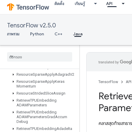
ติดตั้ง
เรียนรู้
API
ResourceScatterMax
ResourceScatterMin
ResourceScatterMul
TensorFlow v2.5.0
ResourceScatterNdAdd
ResourceScatterNdMax
ภาพรวม
Python
C++
Java
ResourceScatterNdMin
Resource
Scatter
Nd
Sub
Resource
Scatter
Nd
Update
Resource
Scatter
Sub
Resource
Scatter
Update
Resource
Sparse
Apply
Adagrad
V2
Resource
Sparse
Apply
Keras
TensorFlow
API
Momentum
Retriev
Resource
Strided
Slice
Assign
Retrieve
TPUEmbedding
Parame
ADAMParameters
Retrieve
TPUEmbedding
ADAMParameters
Grad
Accum
Debug
คลาสสุดท้ายสาธ
Retrieve
TPUEmbedding
Adadelta