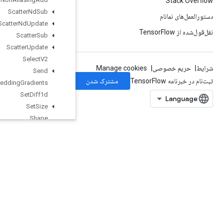
Scatter
Nd
Sub
Scatter
Nd
Update
Scatter
Sub
Scatter
Update
Select
V2
Send
Send
TPUEmbedding
Gradients
Set
Diff1d
Set
Size
Shape
ShapeN
ShardDataset
ShuffleAndRepeatDatasetV2
ShuffleDatasetV2
ShuffleDatasetV3
ShutdownDistributedTPU
Size
Skipgram