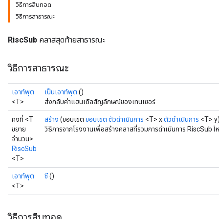
วิธีการสืบทอด
วิธีการสาธารณะ
RiscSub
คลาสสุดท้ายสาธารณะ
วิธีการสาธารณะ
เอาท์พุต
เป็นเอาท์พุต
()
<T>
ส่งกลับค่าแฮนเดิลสัญลักษณ์ของเทนเซอร์
คงที่ <T
สร้าง
(ขอบเขต
ขอบเขต
ตัวดำเนินการ
<T> x
ตัวดำเนินการ
<T> y
ขยาย
วิธีการจากโรงงานเพื่อสร้างคลาสที่รวมการดำเนินการ RiscSub ให
จำนวน>
RiscSub
<T>
เอาท์พุต
ซี
()
<T>
วิธีการสืบทอด