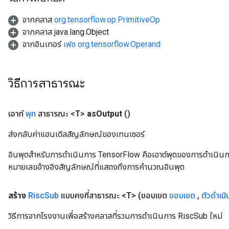
จากคลาส
org.tensorflow.op.PrimitiveOp
จากคลาส java.lang.Object
จากอินเทอร์
เฟซ org.tensorflow.Operand
วิธีการสาธารณะ
เอาท์
พุท
สาธารณะ <T>
as
Output
()
ส่งกลับค่าแฮนเดิลสัญลักษณ์ของเทนเซอร์
อินพุตสำหรับการดำเนินการ TensorFlow คือเอาต์พุตของการดำเนินการ T
หมายเลขอ้างอิงสัญลักษณ์ที่แสดงถึงการคำนวณอินพุต
สร้าง
Risc
Sub
แบบคงที่สาธารณะ <T>
(ขอบเขต
ขอบเขต
,
ตัวดำเนิ
วิธีการจากโรงงานเพื่อสร้างคลาสที่รวมการดำเนินการ RiscSub ใหม่