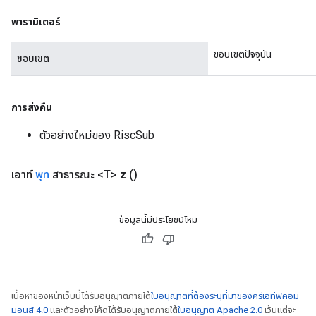
พารามิเตอร์
ขอบเขตปัจจุบัน
ขอบเขต
การส่งคืน
ตัวอย่างใหม่ของ RiscSub
เอาท์
พุท
สาธารณะ <T>
z
()
ข้อมูลนี้มีประโยชน์ไหม
เนื้อหาของหน้าเว็บนี้ได้รับอนุญาตภายใต้
ใบอนุญาตที่ต้องระบุที่มาของครีเอทีฟคอม
มอนส์ 4.0
และตัวอย่างโค้ดได้รับอนุญาตภายใต้
ใบอนุญาต Apache 2.0
เว้นแต่จะ