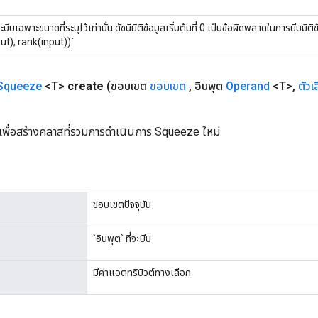
ะบีบเฉพาะขนาดที่ระบุไว้เท่านั้น ดัชนีมิติข้อมูลเริ่มต้นที่ 0 เป็นข้อผิดพลาดในการบีบมิติข้
ut), rank(input))`
Squeeze
<T>
create
(ขอบเขต
ขอบเขต
,
อินพุต
Operand
<T>
,
ตัวเ
เพื่อสร้างคลาสที่รวมการดำเนินการ Squeeze ใหม่
ขอบเขตปัจจุบัน
`อินพุต` ที่จะบีบ
มีค่าแอตทริบิวต์ทางเลือก