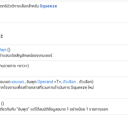
Squeeze
็ตทริบิวต์ทางเลือกสำหรับ
ณะ
ท์พุต
()
ค่าแฮนเดิลสัญลักษณ์ของเทนเซอร์
กนรายการ <ยาว>)
ขอบเขต
ขอบเขต
, อินพุต
Operand
<T>,
ตัวเลือก...
ตัวเลือก)
จากโรงงานเพื่อสร้างคลาสที่รวมการดำเนินการ Squeeze ใหม่
ท
()
ลเดียวกันกับ "อินพุต" แต่ได้ลบมิติข้อมูลขนาด 1 อย่างน้อย 1 รายการออก