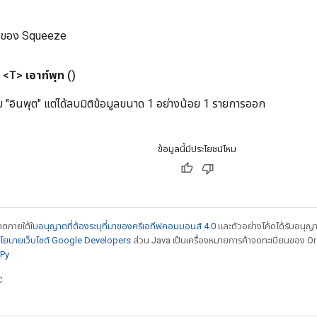
ม่ของ Squeeze
 <T>
เอาท์พุท
()
ับ "อินพุต" แต่ได้ลบมิติข้อมูลขนาด 1 อย่างน้อย 1 รายการออก
ข้อมูลนี้มีประโยชน์ไหม
ญาตภายใต้
ใบอนุญาตที่ต้องระบุที่มาของครีเอทีฟคอมมอนส์ 4.0
และตัวอย่างโค้ดได้รับอนุญ
โยบายเว็บไซต์ Google Developers
ส่วน Java เป็นเครื่องหมายการค้าจดทะเบียนของ Orac
Py
C