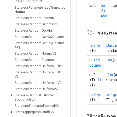
Stateful
Uniform
Int
ระดับ
บีบ
แอ
Stateless
Parameterized
Truncated
ตัว
Normal
เลือก
Stateless
Random
Binomial
Stateless
Random
Gamma
V2
Stateless
Random
Get
Alg
วิธีการสาธาร
Stateless
Random
Get
Key
Counter
Stateless
Random
Get
Key
Counter
เอาท์พุต
เป็นเอา
Alg
<T>
ส่งกลับ
Stateless
Random
Normal
V2
Stateless
Random
Poisson
บีบคงที่
แกน
(แ
ตัวเลือก
Stateless
Random
Uniform
Full
Int
Stateless
Random
Uniform
Full
Int
คงที่
สร้าง
(
V2
<T>
บีบ
วิธีการ
Stateless
Random
Uniform
Int
V2
<T>
Stateless
Random
Uniform
V2
เอาท์พุต
เอาท์พุ
Stateless
Sample
Distorted
Bounding
Box
<T>
มีข้อมู
Stateless
Truncated
Normal
V2
Stats
Aggregator
Handle
V2
วิธีการสืบทอด