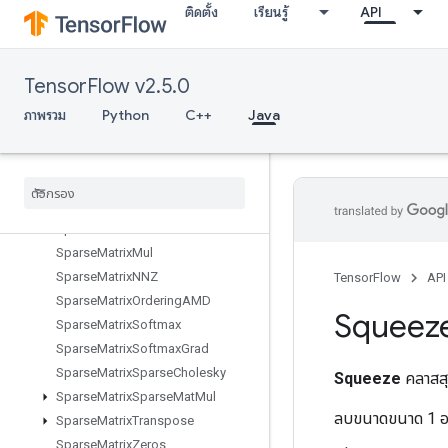
ติดตั้ง
เรียนรู้
API
SnapshotDataset
SobolSample
SpaceToBatchNd
TensorFlow v2.5.0
SparseApplyAdagradV2
SparseBincount
ภาพรวม
Python
C++
Java
SparseCountSparseOutput
Sparse
Cross
Hashed
Sparse
Cross
V2
Sparse
Matrix
Add
Sparse
Matrix
Mat
Mul
Sparse
Matrix
Mul
Sparse
Matrix
NNZ
TensorFlow
API
Sparse
Matrix
Ordering
AMD
Squeez
Sparse
Matrix
Softmax
Sparse
Matrix
Softmax
Grad
Sparse
Matrix
Sparse
Cholesky
Squeeze
คลาสสุ
Sparse
Matrix
Sparse
Mat
Mul
ลบขนาดขนาด 1 อ
Sparse
Matrix
Transpose
Sparse
Matrix
Zeros