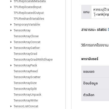
TPUReplicate
Metadata
TPUReplicated
Input
หากระบุไว้ จ
แกน
TPUReplicated
Output
`[-rank(inp
TPUReshard
Variables
Temporary
Variable
สาธารณะ static
Tensor
Array
Tensor
Array
Close
Tensor
Array
Concat
วิธีการจากโรงงาน
Tensor
Array
Gather
Tensor
Array
Grad
พารามิเตอร์
Tensor
Array
Grad
With
Shape
Tensor
Array
Pack
Tensor
Array
Read
ขอบเขต
Tensor
Array
Scatter
Tensor
Array
Size
ป้อนข้อมูล
Tensor
Array
Split
Tensor
Array
Unpack
ตัวเลือก
Tensor
Array
Write
Tensor
List
Concat