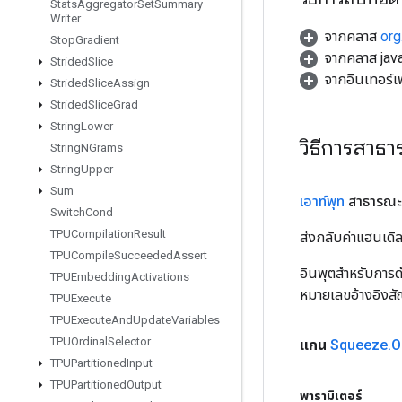
Stats
Aggregator
Set
Summary
Writer
จากคลาส
org
Stop
Gradient
จากคลาส java
Strided
Slice
จากอินเทอร์
Strided
Slice
Assign
Strided
Slice
Grad
String
Lower
วิธีการสาธ
String
NGrams
String
Upper
Sum
เอาท์พุท
สาธารณะ
Switch
Cond
TPUCompilation
Result
ส่งกลับค่าแฮนเด
TPUCompile
Succeeded
Assert
อินพุตสำหรับการดำ
TPUEmbedding
Activations
หมายเลขอ้างอิงส
TPUExecute
TPUExecute
And
Update
Variables
TPUOrdinal
Selector
แกน
Squeeze
.
O
TPUPartitioned
Input
TPUPartitioned
Output
พารามิเตอร์