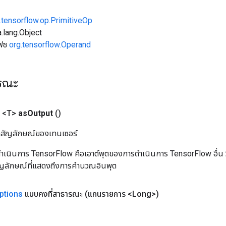
.tensorflow.op.PrimitiveOp
.lang.Object
เฟซ
org.tensorflow.Operand
ารณะ
 <T>
as
Output
()
ิลสัญลักษณ์ของเทนเซอร์
เนินการ TensorFlow คือเอาต์พุตของการดำเนินการ TensorFlow อื่น วิธี
ัญลักษณ์ที่แสดงถึงการคำนวณอินพุต
ptions
แบบคงที่สาธารณะ
(แกนรายการ <Long>)