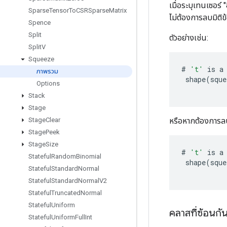
เมื่อระบุเทนเซอร
Sparse
Tensor
To
CSRSparse
Matrix
ไม่ต้องการลบมิติ
Spence
Split
ตัวอย่างเช่น:
Split
V
Squeeze
#
't'
is
a
ภาพรวม
shape
(
sque
Options
Stack
Stage
หรือหากต้องการลบ
Stage
Clear
Stage
Peek
Stage
Size
#
't'
is
a
Stateful
Random
Binomial
shape
(
sque
Stateful
Standard
Normal
Stateful
Standard
Normal
V2
Stateful
Truncated
Normal
Stateful
Uniform
คลาสที่ซ้อนกั
Stateful
Uniform
Full
Int