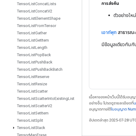
การส่งคืน
Tensor
List
Concat
Lists
Tensor
List
Concat
V2
ตัวอย่างให
Tensor
List
Element
Shape
Tensor
List
From
Tensor
เอาท์พุท
สาธารณะ
Tensor
List
Gather
Tensor
List
Get
Item
มีข้อมูลเดียวกันก
Tensor
List
Length
Tensor
List
Pop
Back
Tensor
List
Push
Back
Tensor
List
Push
Back
Batch
Tensor
List
Reserve
Tensor
List
Resize
Tensor
List
Scatter
เนื้อหาของหน้าเว็บนี้ได้รับอนุ
Tensor
List
Scatter
Into
Existing
List
อย่างอื่น โปรดดูรายละเอียดที่
น
Tensor
List
Scatter
V2
อนุญาตภายใต้
ใบอนุญาต Num
Tensor
List
Set
Item
อัปเดตล่าสุด 2025-07-28 UT
Tensor
List
Split
Tensor
List
Stack
Tensor
Map
Erase