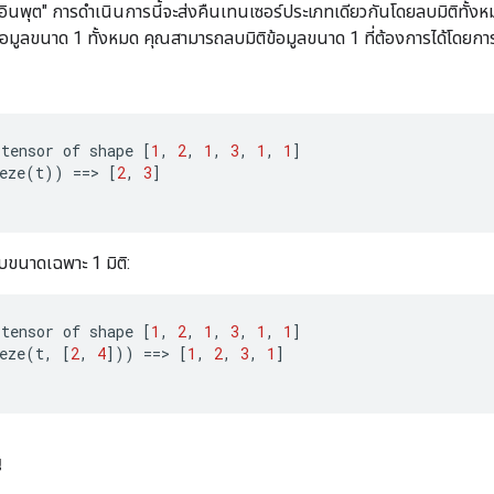
์ "อินพุต" การดำเนินการนี้จะส่งคืนเทนเซอร์ประเภทเดียวกันโดยลบมิติทั
ข้อมูลขนาด 1 ทั้งหมด คุณสามารถลบมิติข้อมูลขนาด 1 ที่ต้องการได้โดยกา
tensor
of
shape
[
1
,
2
,
1
,
3
,
1
,
1
]
eze
(
t
))
==
>
[
2
,
3
]
ขนาดเฉพาะ 1 มิติ:
tensor
of
shape
[
1
,
2
,
1
,
3
,
1
,
1
]
eze
(
t
,
[
2
,
4
]
))
==
>
[
1
,
2
,
3
,
1
]
น