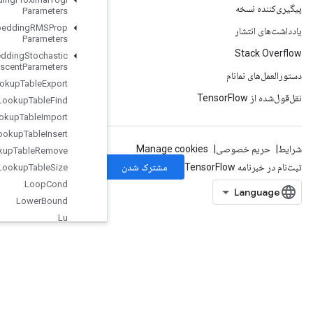
Parameters
Load
TPUEmbedding
RMSProp
Parameters
Load
TPUEmbedding
Stochastic
Gradient
Descent
Parameters
Lookup
Table
Export
Lookup
Table
Find
Lookup
Table
Import
Lookup
Table
Insert
Lookup
Table
Remove
Lookup
Table
Size
Loop
Cond
Lower
Bound
Lu
Make
Unique
Map
Clear
Map
Incomplete
Size
Map
Peek
Map
Size