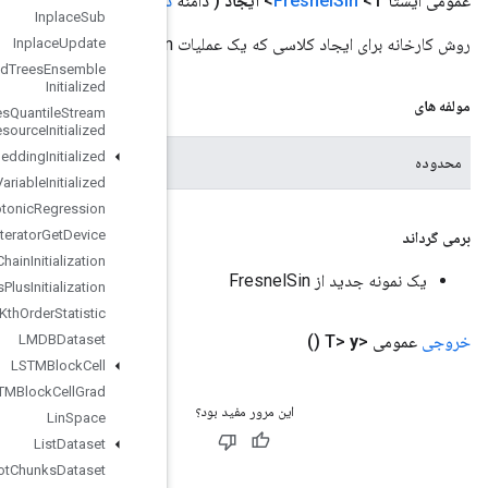
دامنه
،
عملوند
<T> x)
Inplace
Sub
Inplace
Update
Is
Boosted
Trees
Ensemble
Initialized
Is
Boosted
Trees
Quantile
Stream
Resource
Initialized
محدوده فعلی
Is
TPUEmbedding
Initialized
Is
Variable
Initialized
Isotonic
Regression
Iterator
Get
Device
KMC2Chain
Initialization
Kmeans
Plus
Plus
Initialization
Kth
Order
Statistic
LMDBDataset
LSTMBlock
Cell
LSTMBlock
Cell
Grad
Lin
Space
List
Dataset
List
Snapshot
Chunks
Dataset