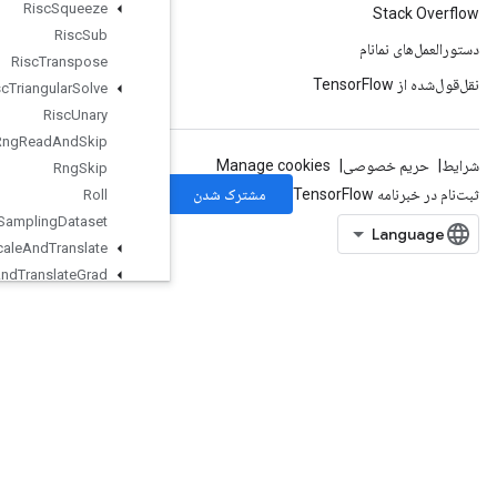
Risc
Squeeze
Risc
Sub
Risc
Transpose
Risc
Triangular
Solve
Risc
Unary
Rng
Read
And
Skip
Rng
Skip
Roll
Sampling
Dataset
Scale
And
Translate
Scale
And
Translate
Grad
Scatter
Add
Scatter
Div
Scatter
Max
Scatter
Min
Scatter
Mul
Scatter
Nd
Scatter
Nd
Add
Scatter
Nd
Max