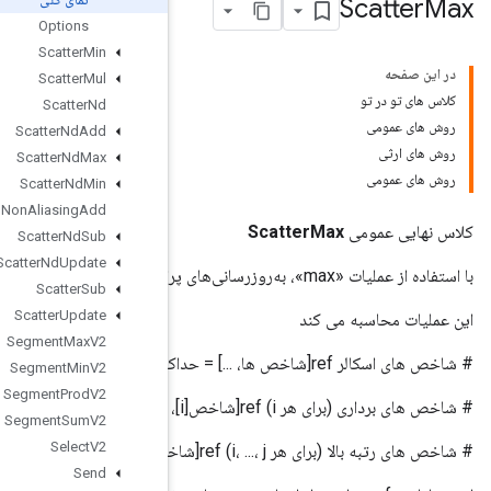
Options
Scatter
Min
Scatter
Mul
Scatter
Nd
Scatter
Nd
Add
Scatter
Nd
Max
Scatter
Nd
Min
Scatter
Nd
Non
Aliasing
Add
Scatter
Nd
Sub
Scatter
Nd
Update
Scatter
Sub
Scatter
Update
Segment
Max
V2
Segment
Min
V2
Segment
Prod
V2
Segment
Sum
V2
Select
V2
Send