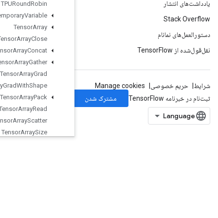
TPURound
Robin
Temporary
Variable
Tensor
Array
Tensor
Array
Close
Tensor
Array
Concat
Tensor
Array
Gather
Tensor
Array
Grad
Tensor
Array
Grad
With
Shape
Tensor
Array
Pack
Tensor
Array
Read
Tensor
Array
Scatter
Tensor
Array
Size
Tensor
Array
Split
TensorArrayUnpack
TensorArrayWrite
TensorListConcat
TensorListConcatLists
TensorListConcatV2
TensorListElementShape