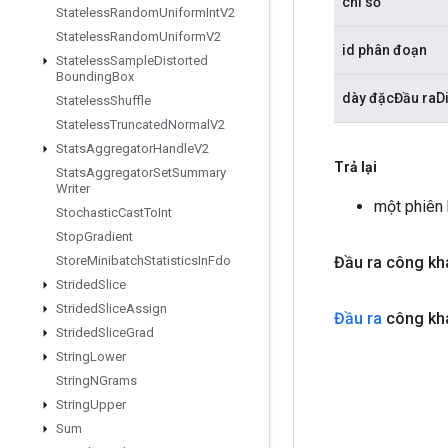
chỉ số
Stateless
Random
Uniform
Int
V2
Stateless
Random
Uniform
V2
id phân đoạn
Stateless
Sample
Distorted
Bounding
Box
dày đặcĐầu raD
Stateless
Shuffle
Stateless
Truncated
Normal
V2
Stats
Aggregator
Handle
V2
Trả lại
Stats
Aggregator
Set
Summary
Writer
một phiên
Stochastic
Cast
To
Int
Stop
Gradient
Đầu ra công kh
Store
Minibatch
Statistics
In
Fdo
Strided
Slice
Strided
Slice
Assign
Đầu ra
công kh
Strided
Slice
Grad
String
Lower
String
NGrams
String
Upper
Sum