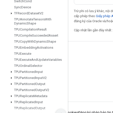
Switch
Cond
Sync
Device
Trừ phi có lưu ý khác, nội
TFRecord
Dataset
V2
cấp phép theo
Giấy phép 
TPUAnnotate
Tensors
With
đăng ký của Oracle và/hoặc 
Dynamic
Shape
TPUCompilation
Result
Cập nhật lần gần đây nhất:
TPUCompile
Succeeded
Assert
TPUCopy
With
Dynamic
Shape
TPUEmbedding
Activations
Giữ liên lạc
TPUExecute
Blog
TPUExecute
And
Update
Variables
TPUOrdinal
Selector
Diễn đàn
TPUPartitioned
Input
GitHub
TPUPartitioned
Input
V2
Twitter
TPUPartitioned
Output
TPUPartitioned
Output
V2
YouTube
TPUReplicate
Metadata
TPUReplicated
Input
TPUReplicated
Output
Điều khoản
Quyền riêng tư
Manage cookies
Đăng ký nhận bản tin