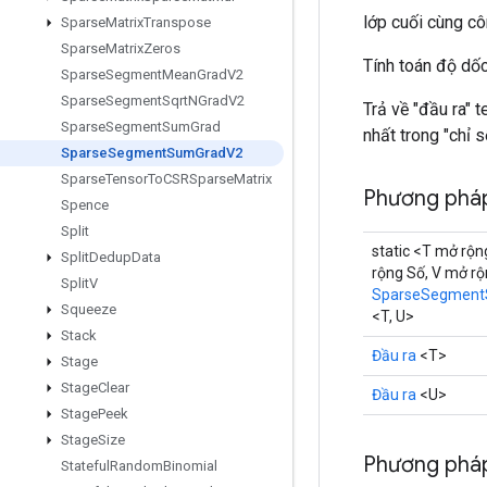
lớp cuối cùng c
Sparse
Matrix
Transpose
Sparse
Matrix
Zeros
Tính toán độ d
Sparse
Segment
Mean
Grad
V2
Sparse
Segment
Sqrt
NGrad
V2
Trả về "đầu ra" 
Sparse
Segment
Sum
Grad
nhất trong "chỉ 
Sparse
Segment
Sum
Grad
V2
Sparse
Tensor
To
CSRSparse
Matrix
Phương pháp
Spence
Split
static <T mở rộn
Split
Dedup
Data
rộng Số, V mở r
Split
V
SparseSegmen
Squeeze
<T, U>
Stack
Đầu ra
<T>
Stage
Stage
Clear
Đầu ra
<U>
Stage
Peek
Stage
Size
Phương pháp
Stateful
Random
Binomial