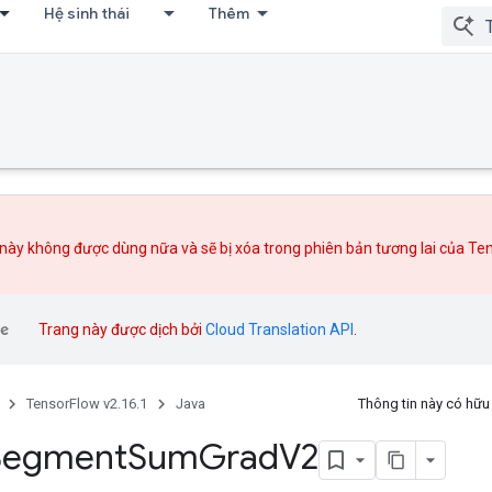
Hệ sinh thái
Thêm
này không được dùng nữa và sẽ bị xóa trong phiên bản tương lai của Te
Trang này được dịch bởi
Cloud Translation API
.
TensorFlow v2.16.1
Java
Thông tin này có hữ
Segment
Sum
Grad
V2