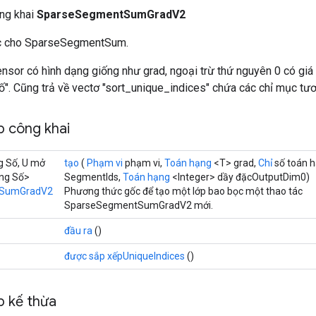
ông khai
SparseSegmentSumGradV2
ốc cho SparseSegmentSum.
tensor có hình dạng giống như grad, ngoại trừ thứ nguyên 0 có giá 
số". Cũng trả về vectơ "sort_unique_indices" chứa các chỉ mục tươ
 công khai
g Số, U mở
tạo
(
Phạm vi
phạm vi,
Toán hạng
<T> grad,
Chỉ
số toán 
ộng Số>
SegmentIds,
Toán hạng
<Integer> dầy đặcOutputDim0)
tSumGradV2
Phương thức gốc để tạo một lớp bao bọc một thao tác
SparseSegmentSumGradV2 mới.
đầu ra
()
được sắp xếpUniqueIndices
()
 kế thừa