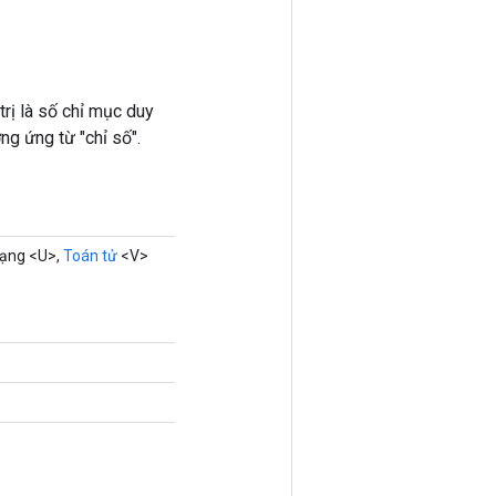
trị là số chỉ mục duy
ng ứng từ "chỉ số".
hạng <U>,
Toán tử
<V>