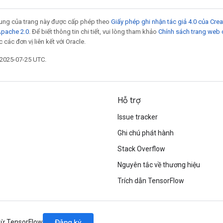
 dung của trang này được cấp phép theo
Giấy phép ghi nhận tác giả 4.0 của Cr
Apache 2.0
. Để biết thông tin chi tiết, vui lòng tham khảo
Chính sách trang web
các đơn vị liên kết với Oracle.
 2025-07-25 UTC.
Hỗ trợ
Issue tracker
Ghi chú phát hành
Stack Overflow
Nguyên tắc về thương hiệu
Trích dẫn TensorFlow
Đăng ký
 từ TensorFlow