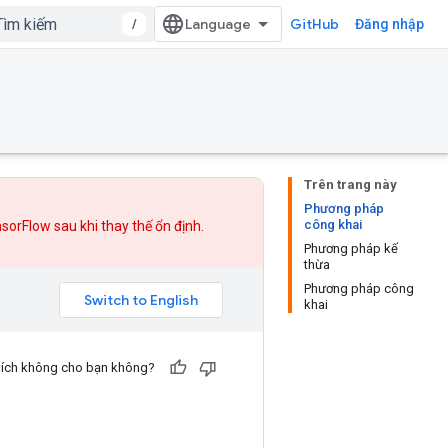
/
GitHub
Đăng nhập
Trên trang này
Phương pháp
công khai
nsorFlow sau khi
thay thế
ổn định.
Phương pháp kế
thừa
Phương pháp công
khai
u ích không cho bạn không?