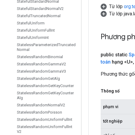
Stateful
Standard
Normal
Từ lớp
org.t
Stateful
Standard
Normal
V2
Từ lớp java.
Stateful
Truncated
Normal
Stateful
Uniform
Stateful
Uniform
Full
Int
Phương ph
Stateful
Uniform
Int
Stateless
Parameterized
Truncated
Normal
public static
Sp
Stateless
Random
Binomial
toán
hạng <U>
,
Stateless
Random
Gamma
V2
Stateless
Random
Gamma
V3
Phương thức gố
Stateless
Random
Get
Alg
Stateless
Random
Get
Key
Counter
Thông số
Stateless
Random
Get
Key
Counter
Alg
Stateless
Random
Normal
V2
phạm vi
Stateless
Random
Poisson
Stateless
Random
Uniform
Full
Int
tốt nghiệp
Stateless
Random
Uniform
Full
Int
V2