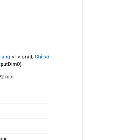
hạng
<T> grad
,
Chỉ số
tput
Dim0)
2 mới.
ứng.