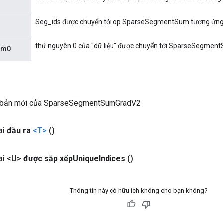
Seg_ids được chuyển tới op SparseSegmentSum tương ứng
thứ nguyên 0 của "dữ liệu" được chuyển tới SparseSegment
im0
 bản mới của SparseSegmentSumGradV2
ai
đầu ra
<T>
()
ai <U>
được sắp xếp
Unique
Indices
()
Thông tin này có hữu ích không cho bạn không?