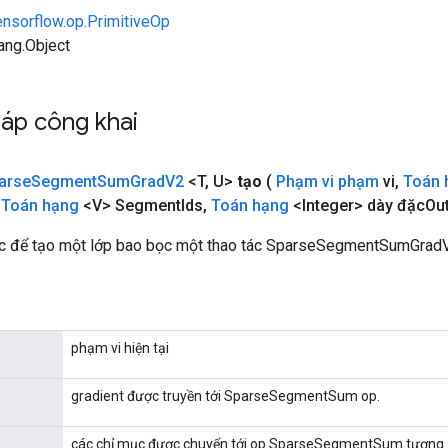
ensorflow.op.PrimitiveOp
lang.Object
áp công khai
arse
Segment
Sum
Grad
V2
<T
,
U>
tạo
(
Phạm vi phạm
vi
,
Toán 
Toán hạng
<V> Segment
Ids
,
Toán hạng
<Integer> dày đặc
Ou
c để tạo một lớp bao bọc một thao tác SparseSegmentSumGradV
phạm vi hiện tại
gradient được truyền tới SparseSegmentSum op.
các chỉ mục được chuyển tới op SparseSegmentSum tương 