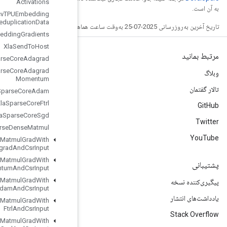
Activations
Xla
Recv
TPUEmbedding
Deduplication
Data
Xla
Send
TPUEmbedding
Gradients
Xla
Send
To
Host
Xla
Sparse
Core
Adagrad
Xla
Sparse
Core
Adagrad
Momentum
Xla
Sparse
Core
Adam
Xla
Sparse
Core
Ftrl
Xla
Sparse
Core
Sgd
Xla
Sparse
Dense
Matmul
Xla
Sparse
Dense
Matmul
Grad
With
Adagrad
And
Csr
Input
Xla
Sparse
Dense
Matmul
Grad
With
Adagrad
Momentum
And
Csr
Input
Xla
Sparse
Dense
Matmul
Grad
With
Adam
And
Csr
Input
Xla
Sparse
Dense
Matmul
Grad
With
Ftrl
And
Csr
Input
Xla
Sparse
Dense
Matmul
Grad
With