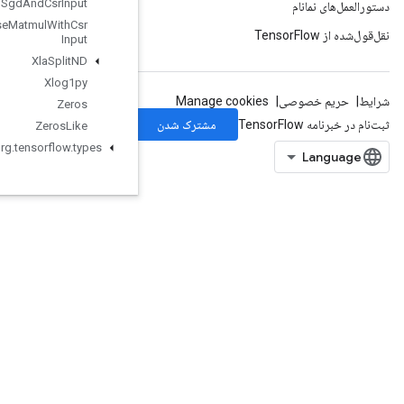
Sgd
And
Csr
Input
Xla
Sparse
Dense
Matmul
With
Csr
Input
Xla
Split
ND
Xlog1py
Zeros
Zeros
Like
org
.
tensorflow
.
types