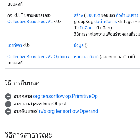
แบบคงที่
คง <U, T ขยายหมายเลข>
สร้าง
(
ขอบเขต
ขอบเขต
ตัวดำเนินการ
CollectiveBcastRecvV2
<U>
groupKey,
ตัวดำเนินการ
<Integer> 
T,
ตัวเลือก...
ตัวเลือก)
วิธีการจากโรงงานเพื่อสร้างคลาสที่ร
เอาท์พุต
<U>
ข้อมูล
()
CollectiveBcastRecvV2.Options
หมดเวลาวินาที
(ลอยหมดเวลาวินาที)
แบบคงที่
วิธีการสืบทอด
จากคลาส
org.tensorflow.op.PrimitiveOp
จากคลาส java.lang.Object
จากอินเทอร์
เฟซ org.tensorflow.Operand
วิธีการสาธารณะ