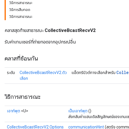
วิธีการสาธารณะ
วิธีการสืบทอด
วิธีการสาธารณะ
คลาสสุดท้ายสาธารณะ
CollectiveBcastRecvV2
รับค่าเทนเซอร์ที่ถ่ายทอดจากอุปกรณ์อื่น
คลาสที่ซ้อนกัน
Colle
ระดับ
CollectiveBcastRecvV2.ตัว
แอ็ตทริบิวต์ทางเลือกสำหรับ
เลือก
วิธีการสาธารณะ
เอาท์พุต
<U>
เป็นเอาท์พุต
()
ส่งกลับค่าแฮนเดิลสัญลักษณ์ของเทนเซ
CollectiveBcastRecvV2.Options
communicationHint
(สตริง commu