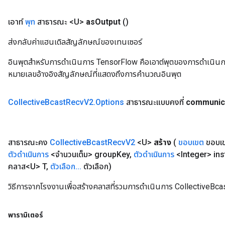
เอาท์
พุท
สาธารณะ <U>
as
Output
()
ส่งกลับค่าแฮนเดิลสัญลักษณ์ของเทนเซอร์
อินพุตสำหรับการดำเนินการ TensorFlow คือเอาต์พุตของการดำเนินการ T
หมายเลขอ้างอิงสัญลักษณ์ที่แสดงถึงการคำนวณอินพุต
Collective
Bcast
Recv
V2
.
Options
สาธารณะแบบคงที่
communic
สาธารณะคง
Collective
Bcast
Recv
V2
<U>
สร้าง
(
ขอบเขต
ขอบเ
ตัวดำเนินการ
<จำนวนเต็ม> group
Key
,
ตัวดำเนินการ
<Integer> in
คลาส<U> T
,
ตัวเลือก
.
.
.
ตัวเลือก)
วิธีการจากโรงงานเพื่อสร้างคลาสที่รวมการดำเนินการ CollectiveBc
พารามิเตอร์