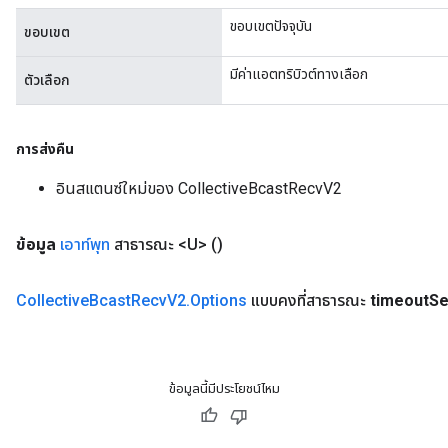
ขอบเขตปัจจุบัน
ขอบเขต
มีค่าแอตทริบิวต์ทางเลือก
ตัวเลือก
การส่งคืน
อินสแตนซ์ใหม่ของ CollectiveBcastRecvV2
ข้อมูล
เอาท์พุท
สาธารณะ <U>
()
Collective
Bcast
Recv
V2
.
Options
แบบคงที่สาธารณะ
timeout
Se
Batch
atch
ข้อมูลนี้มีประโยชน์ไหม