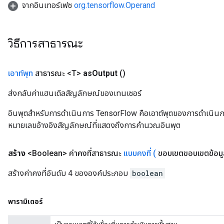
จากอินเทอร์เฟซ
org.tensorflow.Operand
วิธีการสาธารณะ
เอาท์พุท
สาธารณะ <T>
as
Output
()
ส่งกลับค่าแฮนเดิลสัญลักษณ์ของเทนเซอร์
อินพุตสำหรับการดำเนินการ TensorFlow คือเอาต์พุตของการดำเนินการ T
หมายเลขอ้างอิงสัญลักษณ์ที่แสดงถึงการคำนวณอินพุต
sGradAccumDebug
สร้าง
<Boolean> ค่าคงที่สาธารณะ
แบบคงที่
(
ขอบเขตขอบเขตข้อมูลบู
rs
สร้างค่าคงที่อันดับ 4 ขององค์ประกอบ
boolean
ersGradAccumDebug
rs
ersGradAccumDebug
พารามิเตอร์
Parameters