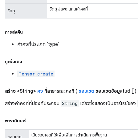
วัตถุ Java แทนค่าคงที่
วัตถุ
การส่งคืน
ค่าคงที่ประเภท `type`
ดูเพิ่มเติม
Tensor.create
สร้าง
<String>
คง
ที่สาธารณะคงที่
(
ขอบเขต
ขอบเขตข้อมูลไบต์ [])
สร้างค่าคงที่ที่มีองค์ประกอบ
String
เดียวซึ่งแสดงเป็นอาร์เรย์ของ
พารามิเตอร์
เป็นขอบเขตที่ใช้เพื่อเพิ่มการดำเนินการพื้นฐาน
ขอบเขต