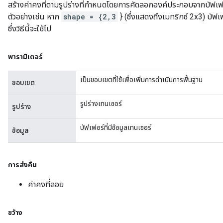
สร้างค่าคงที่ตามรูปร่างที่กำหนดโดยการคัดลอกองค์ประกอบจากบัฟเฟอร
ตัวอย่างเช่น หาก
shape = {2,3
} (ซึ่งแสดงถึงเมทริกซ์ 2x3) บัฟเ
ซึ่งวิธีนี้จะใช้ไป
ize
พารามิเตอร์
เป็นขอบเขตที่ใช้เพื่อเพิ่มการดำเนินการพื้นฐาน
ขอบเขต
รูปร่างเทนเซอร์
รูปร่าง
Requantize
ize
บัฟเฟอร์ที่มีข้อมูลเทนเซอร์
ข้อมูล
AndReluAndRequantize
u
uAndRequantize
การส่งคืน
ค่าคงที่ลอย
AndRelu
AndReluAndRequantize
ขว้าง