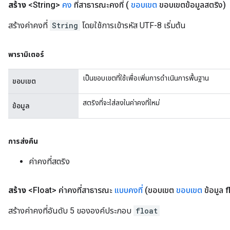
สร้าง
<String>
คง
ที่สาธารณะคงที่
(
ขอบเขต
ขอบเขตข้อมูลสตริง)
s
ersGradAccumDebug
สร้างค่าคงที่
String
โดยใช้การเข้ารหัส UTF-8 เริ่มต้น
atorParameters
imatorParametersGradAccumDebug
พารามิเตอร์
ghtParameters
meters
เป็นขอบเขตที่ใช้เพื่อเพิ่มการดำเนินการพื้นฐาน
ขอบเขต
ametersGradAccumDebug
adParameters
สตริงที่จะใส่ลงในค่าคงที่ใหม่
ข้อมูล
radParametersGradAccumDebug
rameters
ParametersGradAccumDebug
การส่งคืน
eters
metersGradAccumDebug
ค่าคงที่สตริง
ientDescentParameters
dientDescentParametersGradAccumDebug
สร้าง
<Float> ค่าคงที่สาธารณะ
แบบคงที่
(ขอบเขต
ขอบเขต
ข้อมูล fl
สร้างค่าคงที่อันดับ 5 ขององค์ประกอบ
float