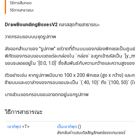
วิธีการสืบทอด
วิธีการสาธารณะ
DrawBoundingBoxesV2
คลาสสุดท้ายสาธารณะ
วาดกรอบขอบบนชุดรูปภาพ
ส่งออกสำเนาของ "รูปภาพ" แต่วาดที่ด้านบนของกล่องพิกเซลเป็นศูนย์ห
พิกัดของกรอบขอบเขตแต่ละกล่องใน `กล่อง` จะถูกเข้ารหัสเป็น `[y_
ขอบจะลอยอยู่ใน `[0.0, 1.0]` ซึ่งสัมพันธ์กับความกว้างและความสูงของรู
ตัวอย่างเช่น หากรูปภาพมีขนาด 100 x 200 พิกเซล (สูง x กว้าง) และกรอ
ซ้ายบนและขวาล่างของกรอบขอบจะเป็น `( 40, 10)` ถึง `(100, 50)` (ใน
บางส่วนของกรอบขอบอาจตกอยู่นอกรูปภาพ
Batch
วิธีการสาธารณะ
atch
เอาท์พุต
<T>
เป็นเอาท์พุต
()
ส่งกลับค่าแฮนเดิลสัญลักษณ์ของเทนเซอร์