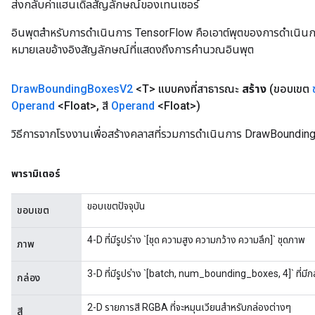
ส่งกลับค่าแฮนเดิลสัญลักษณ์ของเทนเซอร์
อินพุตสำหรับการดำเนินการ TensorFlow คือเอาต์พุตของการดำเนินการ T
หมายเลขอ้างอิงสัญลักษณ์ที่แสดงถึงการคำนวณอินพุต
Draw
Bounding
Boxes
V2
<T> แบบคงที่สาธารณะ
สร้าง
(ขอบเขต
Operand
<Float>
,
สี
Operand
<Float>)
วิธีการจากโรงงานเพื่อสร้างคลาสที่รวมการดำเนินการ DrawBoundi
พารามิเตอร์
ขอบเขตปัจจุบัน
ขอบเขต
4-D ที่มีรูปร่าง `[ชุด ความสูง ความกว้าง ความลึก]` ชุดภาพ
ภาพ
3-D ที่มีรูปร่าง `[batch, num_bounding_boxes, 4]` ที่มี
กล่อง
2-D รายการสี RGBA ที่จะหมุนเวียนสำหรับกล่องต่างๆ
สี