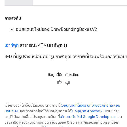
การส่งคืน
อินสแตนซ์ใหม่ของ DrawBoundingBoxesV2
เอาท์พุท
สาธารณะ <T>
เอาท์พุท
()
4-D ที่มีรูปร่างเหมือนกับ 'รูปภาพ' ชุดของภาพที่ป้อนพร้อมกล่องขอบ
ข้อมูลนี้มีประโยชน์ไหม
เนื้อหาของหน้าเว็บนี้ได้รับอนุญาตภายใต้
ใบอนุญาตที่ต้องระบุที่มาของครีเอทีฟคอม
มอนส์ 4.0
และตัวอย่างโค้ดได้รับอนุญาตภายใต้
ใบอนุญาต Apache 2.0
เว้นแต่จะ
ระบุไว้เป็นอย่างอื่น โปรดดูรายละเอียดที่
นโยบายเว็บไซต์ Google Developers
ส่วน
Java เป็นเครื่องหมายการค้าจดทะเบียนของ Oracle และ/หรือบริษัทในเครือ เนื้อหา