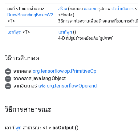
คงที่ <T ขยายจำนวน>
สร้าง
(ขอบเขต
ขอบเขต
รูปภาพ
ตัวดำเนินการ
<
DrawBoundingBoxesV2
<Float>)
<T>
วิธีการจากโรงงานเพื่อสร้างคลาสที่รวมการด
เอาท์พุต
<T>
เอาท์พุท
()
4-D ที่มีรูปร่างเหมือนกับ 'รูปภาพ'
วิธีการสืบทอด
จากคลาส
org.tensorflow.op.PrimitiveOp
จากคลาส java.lang.Object
จากอินเทอร์
เฟซ org.tensorflow.Operand
วิธีการสาธารณะ
เอาท์
พุท
สาธารณะ <T>
as
Output
()