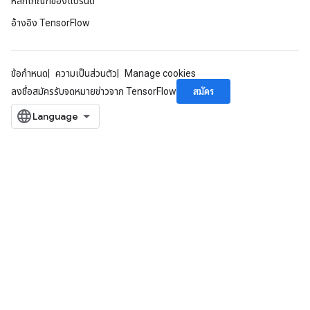
หลักเกณฑ์ของแบรนด์
อ้างอิง TensorFlow
ข้อกำหนด
ความเป็นส่วนตัว
Manage cookies
สมัคร
ลงชื่อสมัครรับจดหมายข่าวจาก TensorFlow
sGradAccumDebug
rs
ersGradAccumDebug
rs
ersGradAccumDebug
Parameters
GradAccumDebug
rParameters
torParametersGradAccumDebug
Parameters